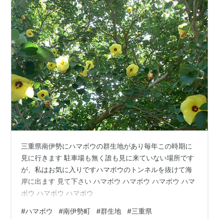
三重県南伊勢にハマボウの群生地があり毎年この時期に
見に行きます 駐車場も無く誰も見に来ていない場所です
が、私はお気に入りですハマボウのトンネルを抜けて海
岸に出ます 見て下さい ハマボウ ハマボウ ハマボウ ハマ
ボウ ハマボウ ハマボウ
#
ハマボウ
#
南伊勢町
#
群生地
#
三重県