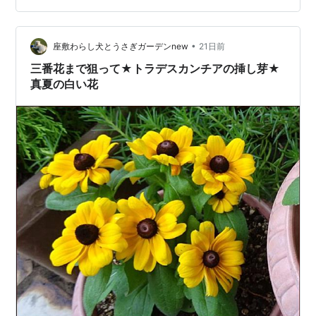
•
座敷わらし犬とうさぎガーデンnew
21日前
三番花まで狙って★トラデスカンチアの挿し芽★
真夏の白い花