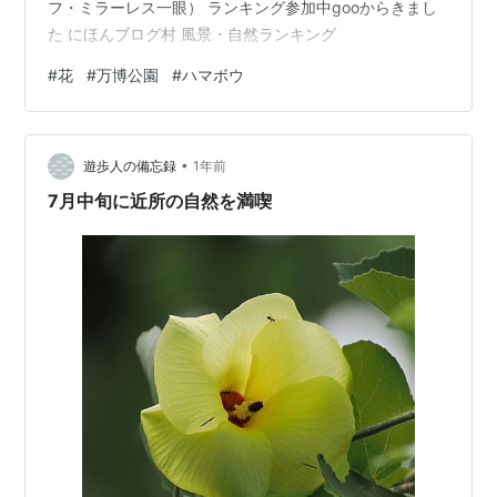
フ・ミラーレス一眼） ランキング参加中gooからきまし
た にほんブログ村 風景・自然ランキング
#
花
#
万博公園
#
ハマボウ
•
遊歩人の備忘録
1年前
7月中旬に近所の自然を満喫