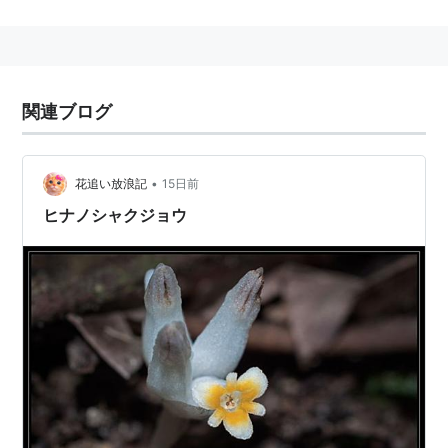
葉は円形で，裏面には黄灰色の毛が密生，縁には鋸
歯(きょし)がある。
花は直径5cm程度で、黄色い。花期は7〜8月。
関連ブログ
関連語 :植物
•
花追い放浪記
15日前
ヒナノシャクジョウ