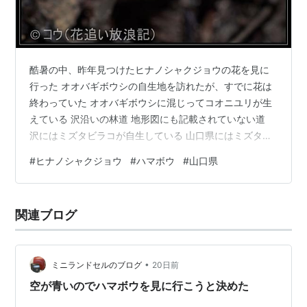
酷暑の中、昨年見つけたヒナノシャクジョウの花を見に
行った オオバギボウシの自生地を訪れたが、すでに花は
終わっていた オオバギボウシに混じってコオニユリが生
えている 沢沿いの林道 地形図にも記載されていない道
沢にはミズタビラコが自生している 山口県にはミズタビ
ラコが非常に多い印象がある 林道を外れて沢筋に入って
#
ヒナノシャクジョウ
#
ハマボウ
#
山口県
いくと、水辺にヒナノシャクジョウの花が咲いている 山
口県絶滅危惧ⅠＡ類 エビネ アキノタムラソウ これも山口
県では大変多く自生している印象がある ナンゴクウラシ
関連ブログ
マソウ 何か花が咲いていないかと林道を歩き回ったが、
特に収穫なし 海岸に行ってみる ハナハマセンブリ これ
は故郷である長崎県北部…
•
ミニランドセルのブログ
20日前
空が青いのでハマボウを見に行こうと決めた