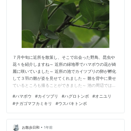
７月中旬に近所を散策し、そこで出会った野鳥、昆虫や
花々を紹介しますね～ 近所の緑地帯でハマボウの花が綺
麗に咲いていました～ 近所の池でカイツブリの卵が孵化
して３羽の雛が姿を見せてくれました～ 雛を背中に乗せ
ているところも撮ることができました～ 池の周辺ではい
ろいろな花が綺麗に咲いていました～ 上から順にヤノネ
#
ハマボウ
#
カイツブリ
#
ハグロトンボ
#
オニユリ
ボンテンカ、クサギ、オニユリ、エンジュ、ヒメヒオウ
#
ナガゴマフカミキリ
#
ウスバキトンボ
ギスイセン、ツユクサです～ 池の周りでウスバキトンボ
（上）やタイワンウチワヤンマ（下）が翅を休めていま
した～ クヌギの樹液を求めてカブトムシやサトキマダラ
ヒカゲが集まっていました～ 別の池の近くでハグロトン
•
お散歩日和
1年前