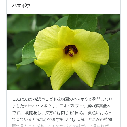
ボ（上）やムラサキツバメ（下）が姿…
ハマボウ
こんばんは 横浜市こども植物園のハマボウが満開になり
ました✨✨✨ ハマボウは、アオイ科フヨウ属の落葉低木
です。 朝開花し、夕方には閉じる1日花。 黄色いお花っ
て見ていると元気がでます٩(ˊᗜˋ*)و 以前、どこかの植物
園で見たことがあったんですが その後ずっと見られず、