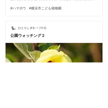
会いたかったお花だったので 出会えてすごく嬉しかった
#
ハマボウ
#
横浜市こども植物園
です！ ものすごく暑いわけではないのに 湿度が高いから
か、外へ出ると汗びっしょりで やたら疲れる（;´д｀）
•
ひとりしずか
2年前
公園ウォッチング２