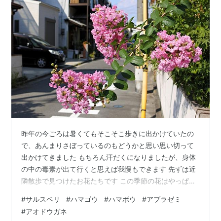
昨年の今ごろは暑くてもそこそこ歩きに出かけていたの
で、あんまりさぼっているのもどうかと思い思い切って
出かけてきました もちろん汗だくになりましたが、身体
の中の毒素が出て行くと思えば我慢もできます 先ずは近
隣散歩で見つけたお花たちです この季節の花はやっぱり
サルスベリですね ピンクが青空に映えてとてもきれいで
#
サルスベリ
#
ハマゴウ
#
ハマボウ
#
アブラゼミ
した ウチワサボテンの花 ギボウシの花 ヤマトシジミと
#
アオドウガネ
千日紅 この後、浜寺公園の涼しい風を期待して行ってき