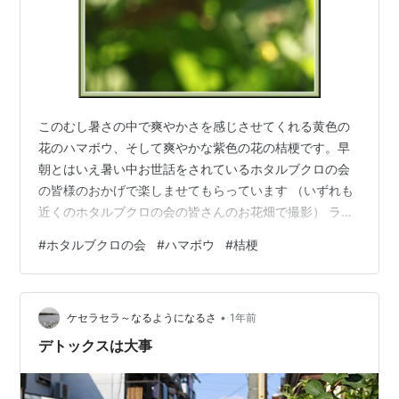
このむし暑さの中で爽やかさを感じさせてくれる黄色の
花のハマボウ、そして爽やかな紫色の花の桔梗です。早
朝とはいえ暑い中お世話をされているホタルブクロの会
の皆様のおかげで楽しませてもらっています （いずれも
近くのホタルブクロの会の皆さんのお花畑で撮影） ラン
キング参加中写真・カメラ ランキング参加中gooからき
#
ホタルブクロの会
#
ハマボウ
#
桔梗
ました
•
ケセラセラ～なるようになるさ
1年前
デトックスは大事