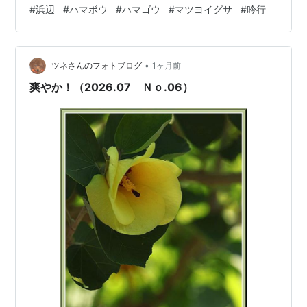
と呼ばれているそうです。 朝咲いて夕方にはしぼむ「一
#
浜辺
#
ハマボウ
#
ハマゴウ
#
マツヨイグサ
#
吟行
日花」。 初めて出会った花です。 「ハマゴウ(蔓荊)」で
す。 漢字で書くと難しいですね、読めませんよ。 シソ科
で、ミントやユーカリに似たすっきりとした爽快な香り
•
がします。 古くからその香りは、お香、虫除け、安眠枕
ツネさんのフォトブログ
1ヶ月前
として重宝されてきたようです。 紫の小さな花ですが何
爽やか！（2026.07 Ｎｏ.06）
とも愛らしいです。 浜の…