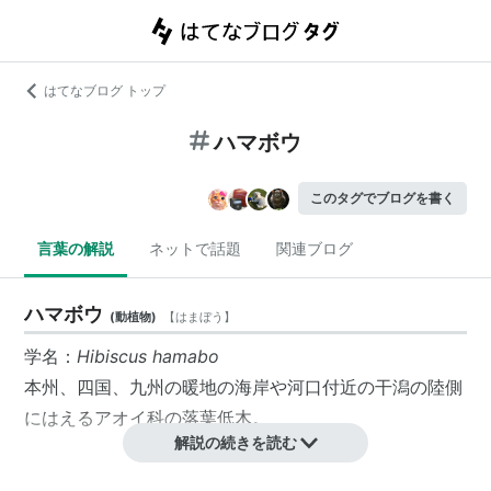
はてなブログ トップ
ハマボウ
このタグでブログを書く
言葉の解説
ネットで話題
関連ブログ
ハマボウ
(
動植物
)
【
はまぼう
】
学名：
Hibiscus hamabo
本州、四国、九州の暖地の海岸や河口付近の干潟の陸側
にはえるアオイ科の落葉低木。
解説の続きを読む
特徴