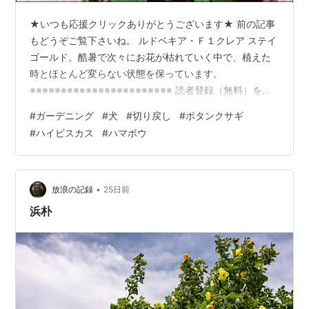
★いつも応援クリックありがとうございます★ 前の記事
もどうぞご覧下さいね。 ルドベキア・Ｆ１クレア ステイ
ゴールド。酷暑で次々にお花が枯れていく中で、植えた
時とほとんど変らない状態を保っています。
※※※※※※※※※※※※※※※※※※※※※※※ 読者登録（無料）をし
ていただけると大変うれしいです。読者登録欄は、右上
#
ガーデニング
#
犬
#
切り戻し
#
ボタンクサギ
のプロフィール下にあります。どうぞよろしくお願いい
#
ハイビスカス
#
ハマボウ
たします。 ※※※※※※※※※※※※※※※※※※※※※※※ ★手作りの
うさぎガーデン全体の様子はこちらでご紹介していま
す。↓ 「上から見たうさぎガーデン・冬」「上から見た
南の庭とアプローチ」「上から見てみました
•
放浪の記録
25日前
（2021.3.29）」…
浜朴