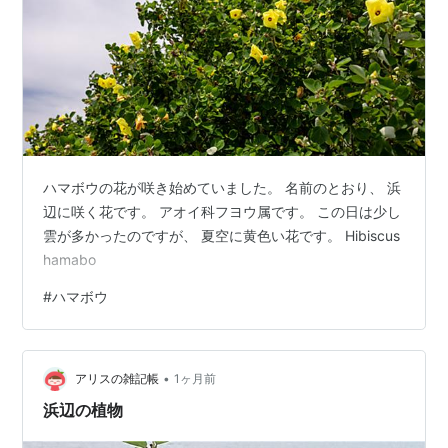
ハマボウの花が咲き始めていました。 名前のとおり、 浜
辺に咲く花です。 アオイ科フヨウ属です。 この日は少し
雲が多かったのですが、 夏空に黄色い花です。 Hibiscus
hamabo
#
ハマボウ
•
アリスの雑記帳
1ヶ月前
浜辺の植物