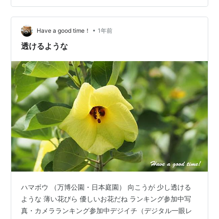
ました フェニックスの横で胸を張って空を見上げる「希
望の像」 噴水広場は水浴びしてる子供たちで賑やかでし
た 秋の七草のオミナエシがもう咲いていた ハスの花が咲
•
Have a good time！
1年前
いている場面になかなか出会え…
透けるような
ハマボウ （万博公園・日本庭園） 向こうが 少し透ける
ような 薄い花びら 優しいお花だね ランキング参加中写
真・カメラランキング参加中デジイチ（デジタル一眼レ