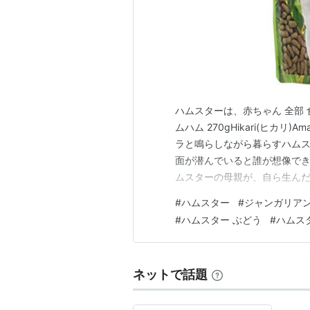
ハムスターは、赤ちゃん 全部 食べ
ムハム 270gHikari(ヒカ
ラと鳴らしながら暮らすハム
面が潜んでいると誰が想像で
ムスターの母親が、自ら生ん
ならない。ここにあるのは、
#
ハムスター
#
ジャンガリア
のように静かに淡々と行うそ
#
ハムスター ぶどう
#
ハムス
漂っている。サイコパ…
ネットで話題