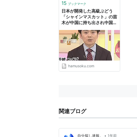
15
ブックマーク
日本が開発した高級ぶどう
「シャインマスカット」の苗
木が中国に持ち出され中国各
地で栽培されるようになって
しまう:ハムスター速報
hamusoku.com
関連ブログ
•
自分探し速報。
1年前