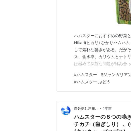
ハムスターにおすすめの野菜
Hikari(ヒカリ) ひかりハムハム
して素朴な響きがある。だが
ス、含水率、カリウムとナト
は極めて深刻な問題が絡み合
っては命を左右する選択肢と
#
ハムスター
#
ジャンガリア
て異なるかを如実に示してい
#
ハムスター ぶどう
いう問いそのものの根底にある
•
自分探し速報。
1年前
ハムスターの８つの鳴き
チカチ（歯ぎしり） 、