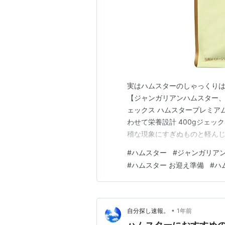
実はハムスターのしゃっくり
【ジャンガリアンハムスター、
ェックス ハムスタープレミア
わせて栄養設計 400gジェッ
稽な現象にすぎぬものと軽ん
の存在感は無視できない奇妙
#
ハムスター
#
ジャンガリア
ルデンハムスター、キンクマ
#
ハムスター お迎え準備
#
ハ
ことがあるが、真にそれがしゃ
•
自分探し速報。
1年前