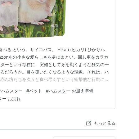
る,という、サイコパス。 Hikari (ヒカリ) ひかりハ
リ)Amazonあの小さな愛らしさを身にまとい、回し車をカラカ
スターという存在に、突如として牙を剥くような狂気の一
きるだろうか。目を覆いたくなるような現象、それは、ハ
だ赤ん坊たちを次々と食べ尽くすという衝撃的な行動に他
哺乳類に共通する母性愛の崩壊であり、それをまるで儀式
ンハムスター
#
ペット
#
ハムスター お迎え準備
の姿には、観察者の倫理観すら凍りつかせる冷徹な空気が
ター お別れ
もっと見る