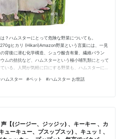
とは？ハムスターにとって危険な野菜についても。
 270gヒカリ (Hikari)Amazon野菜という言葉には、一見
その背後に潜む化学構造、シュウ酸含有量、繊維バラン
リウムの拮抗など、ハムスターという極小哺乳類にとって
っている。人間が気軽に口にする野菜も、ハムスターにと
なり得るという現実が、いかにこの世界の尺度が種によっ
ンハムスター
#
ペット
#
ハムスター お世話
る。まず探求すべきは、「おすすめ」の野菜とはなにかと
意…
声【(ジージー、ジッジッ) 、キーキー 、カ
(キューキュー、プスップスッ) 、キュッ！、