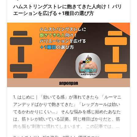
す！ 2. ハムストリン…
ハムストリングストレに飽きてきた人向け！ バリ
エーションを広げる＋1種目の選び方
1. はじめに｜「効いてる感」が薄れてきたら 「ルーマニ
アンデッドばかりで飽きてきた」「レッグカールは効い
てるかわかりにくい…」 そんな悩みを感じ始めたあなた
は、筋トレが続いている証拠。同じ種目ばかりだと、筋
肉も脳も“刺激”に慣れてしまいます。 この記事では、ハ
ムストリングスの筋トレに飽きてきた人に向けて、刺激