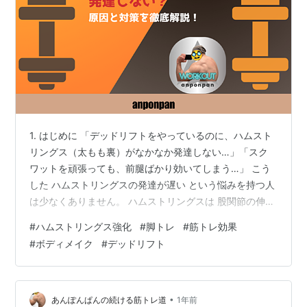
1. はじめに 「デッドリフトをやっているのに、ハムスト
リングス（太もも裏）がなかなか発達しない…」「スク
ワットを頑張っても、前腿ばかり効いてしまう…」 こう
した ハムストリングスの発達が遅い という悩みを持つ人
は少なくありません。 ハムストリングスは 股関節の伸展
（お尻を後ろに引く動作）と 膝の屈曲（膝を曲げる動
#
ハムストリングス強化
#
脚トレ
#
筋トレ効果
作）の2つの動きに関与するため、適切な刺激を与えるこ
#
ボディメイク
#
デッドリフト
とが重要 です。 この記事では、 ハムストリングスを効
率よく鍛える方法 を徹底解説！「しっかり負荷を乗せる
方法」「発達を促すトレーニングメニュー」を紹介し、
逞しい後ろ姿 を作るためのポイントを押さえていきま
•
あんぽんぱんの続ける筋トレ道
1年前