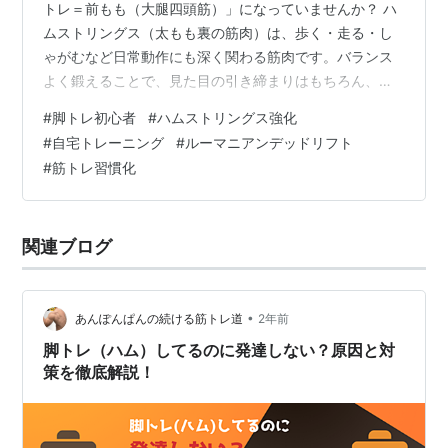
トレ＝前もも（大腿四頭筋）」になっていませんか？ ハ
ムストリングス（太もも裏の筋肉）は、歩く・走る・し
ゃがむなど日常動作にも深く関わる筋肉です。バランス
よく鍛えることで、見た目の引き締まりはもちろん、腰
痛や膝痛の予防にもつながります。 今回は、初心者でも
#
脚トレ初心者
#
ハムストリングス強化
習慣化しやすい「ハムストリングスに効く脚トレ」を3つ
#
自宅トレーニング
#
ルーマニアンデッドリフト
厳選して紹介します！ 2. 継続に向いているハムストリン
#
筋トレ習慣化
グス脚トレ3選 【1】ヒップリフト（グルートブリッジ）
特長：・自重でできる安全な種目・ハムストリングスと
大臀筋を同時に刺激・膝を曲げて行うため腰への負担が
関連ブログ
少ない 継続ポイント：・寝…
•
あんぽんぱんの続ける筋トレ道
2年前
脚トレ（ハム）してるのに発達しない？原因と対
策を徹底解説！