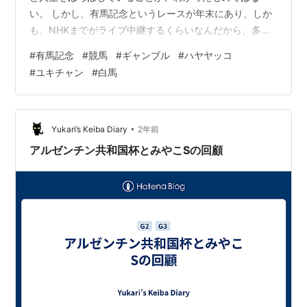
い。 しかし、有馬記念というレースが年末にあり、しか
も、NHKまでがライブ中継するくらいなんだから、多
分、結構ステータスのあるレースなんだろうということ
#
有馬記念
#
競馬
#
ギャンブル
#
ハヤヤッコ
は想像できる。NHKのアナウンサーでも、競馬中継がで
#
ユキチャン
#
白馬
きるくらい競馬を勉強している人がいるんだ（実際、相
撲中継をするアナウンサーが担当していた、へえ）。レ
ース中の超早口の実況、あれは聞いていてもわからない
くらい早口だが、場を盛り上げるという役割が大きいの
•
Yukari’s Keiba Diary
2年前
だろうと思う。 さてさて、疾走する15頭の馬たち…
アルゼンチン共和国杯とみやこSの回顧