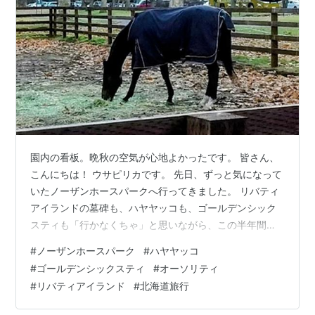
園内の看板。晩秋の空気が心地よかったです。 皆さん、
こんにちは！ ウサピリカです。 先日、ずっと気になって
いたノーザンホースパークへ行ってきました。 リバティ
アイランドの墓碑も、ハヤヤッコも、ゴールデンシック
スティも「行かなくちゃ」と思いながら、この半年間ず
っと行けていなかった場所。 本格的な冬が来る前に、よ
#
ノーザンホースパーク
#
ハヤヤッコ
うやく駆け込みでおじゃましてきました。 幸い、この日
#
ゴールデンシックスティ
#
オーソリティ
は天気にも恵まれ、風もおだやか。 コートを着てちょう
#
リバティアイランド
#
北海道旅行
ど良いくらいの気温で、馬たちものんびりムード。 癒し
の一日になりました。 ウィンドインハーヘア ゴールデン