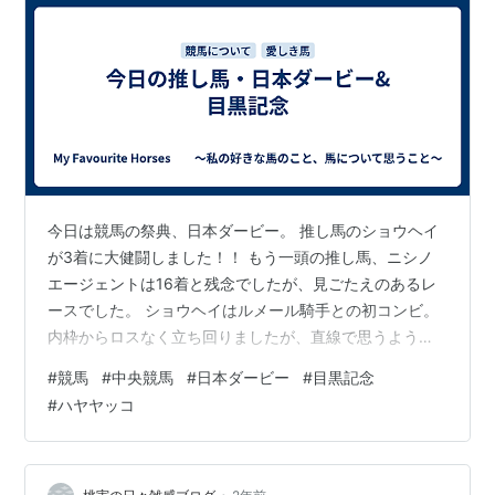
今日は競馬の祭典、日本ダービー。 推し馬のショウヘイ
が3着に大健闘しました！！ もう一頭の推し馬、ニシノ
エージェントは16着と残念でしたが、見ごたえのあるレ
ースでした。 ショウヘイはルメール騎手との初コンビ。
内枠からロスなく立ち回りましたが、直線で思うように
伸びなかったのは、良馬場発表とはいえ昨日の悪天候の
#
競馬
#
中央競馬
#
日本ダービー
#
目黒記念
影響で重めだった馬場のせいもあったでしょう。 1着クロ
#
ハヤヤッコ
ワデュノール、2着マスカレードボール、4着サトノシャ
イニングと、上位馬の多くが外側の枠でしたね。 クロワ
デュノールを負かすとしたらマスカレードボールかな、