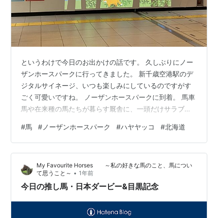
というわけで今日のお出かけの話です。 久しぶりにノー
ザンホースパークに行ってきました。 新千歳空港駅のデ
ジタルサイネージ、いつも楽しみにしているのですがす
ごく可愛いですね。 ノーザンホースパークに到着。 馬車
馬や在来種の馬たちが暮らす厩舎に、一頭だけサラブレ
ッドがいます。 それも重賞馬のラストインパクトが！ 絶
#
馬
#
ノーザンホースパーク
#
ハヤヤッコ
#
北海道
賛グイッポ中でした(^^;; 以前ここにいたラスカルスズカ
とお隣さんのアドマイヤボスが、揃ってグイッポしてた
のを思い出しました。 クマさん（上）とハッチ（下）。
My Favourite Horses ～私の好きな馬のこと、馬につい
可愛いなあ…。 特に栗毛のハッチ、気に入ってしまいま
•
て思うこと～
1年前
した♪───Ｏ（≧∇≦）Ｏ────♪ ハッチは道産子の血も引
今日の推し馬・日本ダービー&目黒記念
いているんだそ…