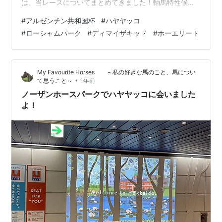
は、当レースについてまとめてきました！軸馬特性候補
は次回探していきましょう✌️✌️ また今年の「注目馬」と
#
アルゼンチン共和国杯
#
ハヤヤッコ
「データから見て危ない系統」を見ていきましょう。 ブ
#
ローシャムパーク
#
ディマイザキッド
#
ホーエリート
ログの構成は次のとおりです。 特徴 データ ①枠 ②血
統 ③年齢 ④脚質 🇦🇷アルゼンチン杯 とは？ 特徴 東京
競馬場 東京・芝2500mのG2レース コース上、2回坂を超
My Favourite Horses ～私の好きな馬のこと、馬につい
えるため、「スタミナ」が重要になる ハンデ戦で【上位
•
て思うこと～
1年前
人気 ＋ 5…
ノーザンホースパークでハヤヤッコに会いました
よ！