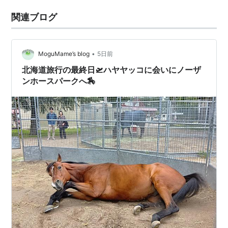
関連ブログ
•
MoguMame’s blog
5日前
北海道旅行の最終日🛫ハヤヤッコに会いにノーザ
ンホースパークへ🏇