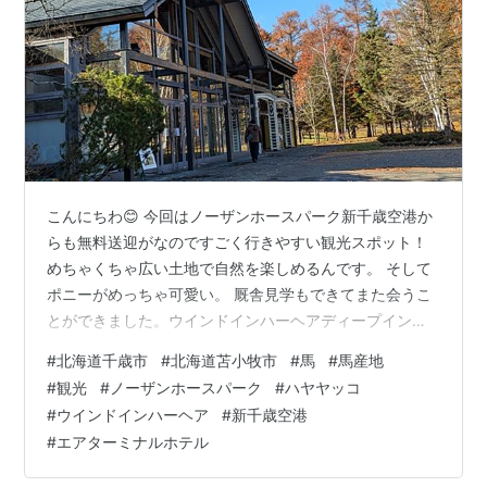
こんにちわ😊 今回はノーザンホースパーク新千歳空港か
らも無料送迎がなのですごく行きやすい観光スポット！
めちゃくちゃ広い土地で自然を楽しめるんです。 そして
ポニーがめっちゃ可愛い。 厩舎見学もできてまた会うこ
とができました。ウインドインハーヘアディープインパ
クトブラックタイドのお母さんですね。ディープインパ
#
北海道千歳市
#
北海道苫小牧市
#
馬
#
馬産地
クトは天国に行ってしまいましたがこうして母は元気に
#
観光
#
ノーザンホースパーク
#
ハヤヤッコ
している そして白毛馬のアイドルハヤヤッコ生で白毛馬
#
ウインドインハーヘア
#
新千歳空港
見るの初めてめっちゃきれいで感動しました。 ぜひ北海
#
エアターミナルホテル
道お越しの際に観光スポットの１つとしてご検討くださ
い、 エアターミナルホテル