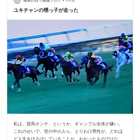
とも思っていたので、外からの強烈な脚にはドキドキし
•
桃実の日々雑感ブログ
2年前
ました。 G1初挑戦で、それもダ…
ユキチャンの甥っ子が走った
私は、競馬オンチ、というか、ギャンブル全体が嫌い。
これのせいで、世の中の人ら、とりわけ男性が、どれほ
ど人生をほろぼしていることか、わかったものではな