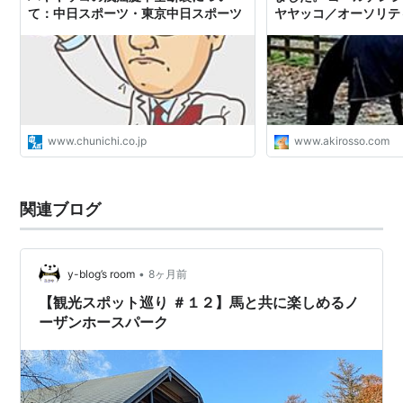
て：中日スポーツ・東京中日スポーツ
ヤヤッコ／オーソリティ
アキロッソ
www.chunichi.co.jp
www.akirosso.com
関連ブログ
•
y-blog’s room
8ヶ月前
【観光スポット巡り ＃１２】馬と共に楽しめるノ
ーザンホースパーク