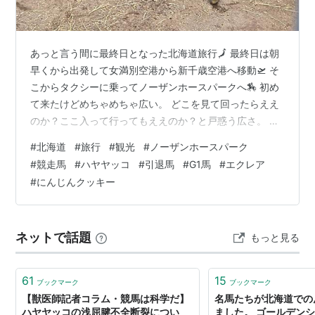
あっと言う間に最終日となった北海道旅行🗾 最終日は朝
早くから出発して女満別空港から新千歳空港へ移動🛫 そ
こからタクシーに乗ってノーザンホースパークへ🏇 初め
て来たけどめちゃめちゃ広い。 どこを見て回ったらええ
のか？ここ入って行ってもええのか？と戸惑う広さ。 そ
んな広大な敷地内を、お目当てのハヤヤッコを探しなが
#
北海道
#
旅行
#
観光
#
ノーザンホースパーク
らブラブラしていきます。 競馬でおなじみの発馬機があ
#
競走馬
#
ハヤヤッコ
#
引退馬
#
G1馬
#
エクレア
る。 TVでは毎回ハラハラドキドキしながら見てるけど…
#
にんじんクッキー
📺 実際にここまで近づいたのは初めて。 やっぱり中に入
るよね🏇 外から見ると大きく感じたけど、中に収められ
るとめっちゃ圧迫感がある。 こんな狭いとこで暴れた
ネットで話題
もっと見る
り、下をくぐったりしてるんか…
61
15
ブックマーク
ブックマーク
【獣医師記者コラム・競馬は科学だ】
名馬たちが北海道での
ハヤヤッコの浅屈腱不全断裂につい
ました。 ゴールデン