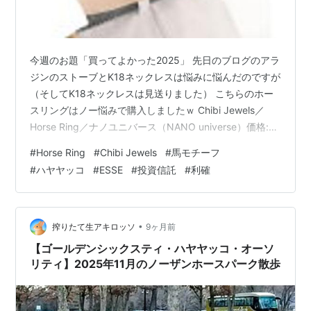
今週のお題「買ってよかった2025」 先日のブログのアラ
ジンのストーブとK18ネックレスは悩みに悩んだのですが
（そしてK18ネックレスは見送りました） こちらのホー
スリングはノー悩みで購入しましたｗ Chibi Jewels／
Horse Ring／ナノユニバース（NANO universe）価格:
7392 円楽天で詳細を見る 私は午年なのでホースモチー
#
Horse Ring
#
Chibi Jewels
#
馬モチーフ
フのアクセサリーが欲しかったのですが、リングとなる
#
ハヤヤッコ
#
ESSE
#
投資信託
#
利確
となかなか気に入るものがなく。 エルメスのシュバルリ
ング、馬の目がいかついんですよね・・・ 同じデザイン
のゴールドは材質的にシルバー925にメッキだし、廃盤
なので二次流通でしか手に入らないし。 …
•
搾りたて生アキロッソ
9ヶ月前
【ゴールデンシックスティ・ハヤヤッコ・オーソ
リティ】2025年11月のノーザンホースパーク散歩