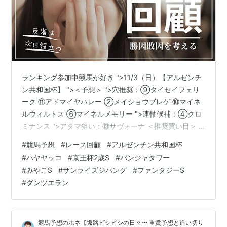
ランキング参加中競馬が好き ">11/3（日）【アルゼンチ
ン共和国杯】 ">＜予想＞ ">穴推奨：⑨タイセイフェリ
ーク ⑪アドマイヤハレー ②メイショウブレゲ ⑩マイネ
ルウィルトス ⑥マイネルメモリー ">連軸候補：④クロ
ミナンス ">アタマ狙い：⑬サヴォーナ ＜推奨買い目＞ 3
連複：⑨⑪-④⑬-④⑬⑨⑪⑭②⑩⑥⑯①③ ＜振り
#
競馬予想
#
レース回顧
#
アルゼンチン共和国杯
返り＞ 最初の1000mが《59.8秒》で次の1000mが
#
ハヤヤッコ
#
京王杯2歳S
#
パンジャタワー
《59.3秒》と長距離戦にしては一度もペースが緩まず、
#
みやこS
#
サンライズジパング
#
ファンタジーS
レースの上がりを《36.1秒》も要しました。差し馬の競
#
ダンツエラン
馬となりました。ハヤヤッコは道悪が残ってほしかった
のが本音ですが、展開が嵌って4コーナー15番手から豪快
に…
競馬予想のホネ【坂路ビシビシの日々〜 重賞予想と追い切り