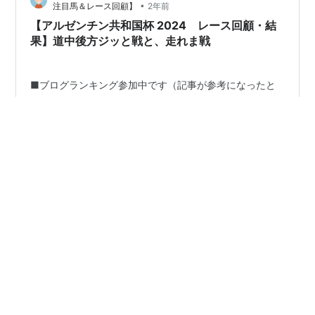
•
注目馬＆レース回顧】
2年前
【アルゼンチン共和国杯 2024 レース回顧・結
果】道中後方ジッと戦と、走れま戦
■ブログランキング参加中です（記事が参考になったと
いう方は是非クリックで応援をお願いします） ――なん