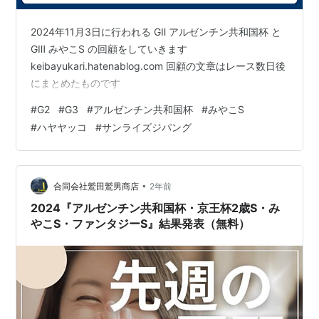
2024年11月3日に行われる GⅡ アルゼンチン共和国杯 と
GⅢ みやこS の回顧をしていきます
keibayukari.hatenablog.com 回顧の文章はレース数日後
にまとめたものです
#
G2
#
G3
#
アルゼンチン共和国杯
#
みやこS
#
ハヤヤッコ
#
サンライズジパング
•
合同会社鷲田鷲男商店
2年前
2024『アルゼンチン共和国杯・京王杯2歳S・み
やこS・ファンタジーS』結果発表（無料）