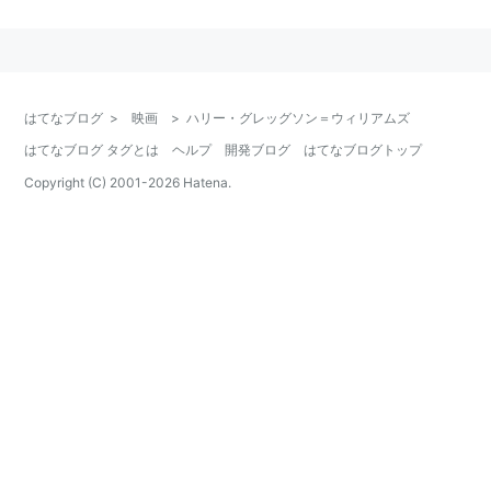
略歴
ハンス・ジマー率いる音楽家集団メディア・ヴェンチャ
ーズ（現リモート・コントロール）の一員として徐々に
頭角を現す。『シュレック』を観て感動した小島秀夫に
はてなブログ
>
映画
>
ハリー・グレッグソン＝ウィリアムズ
より、人気ヴィデオゲームシリーズ『メタルギアソリッ
はてなブログ タグとは
ヘルプ
開発ブログ
はてなブログトップ
ド』の『2』に起用され、以後シリーズのナンバリン
Copyright (C) 2001-
2026
Hatena.
グ・タイトルで音楽を担当している。近年はトニー・ス
コット、ベン・アフレックといった監督に好まれて起用
されている。
関連人物
ルパート・グレッグソン＝ウィリアムズ
：弟
主な作品
MEG ザ・モンスター
（2018） 音楽