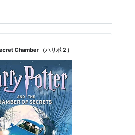
分｜画面比：2.35:1
ロンバス
he Secret Chamber （ハリポ２）
ルパート・グリント
／
エマ・ワトソン
／
リチャー
／
アラン・リックマン
／
マギー・スミス
ほか
別版）、
ASIN:B00008KJ3Q
（シリーズ2作品セット
の石 特別版』2枚組＆『ハリー・ポッターと秘密の