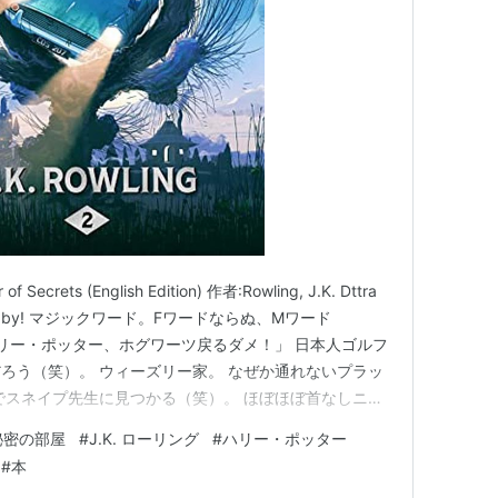
ポッターと秘密の部屋 特別版 [DVD]
ーカー:
ワーナー・ホーム・ビデオ
03/04/25
DVD
クリック
: 25回
含むブログ (34件) を見る
と秘密の部屋 [Blu-ray]
:
ワーナー・ホーム・ビデオ
of Secrets (English Edition) 作者:Rowling, J.K. Dttra
/11
y
ad Dobby! マジックワード。Fワードならぬ、Mワード
ク
: 17回
ハリー・ポッター、ホグワーツ戻るダメ！」 日本人ゴルフ
グ (11件) を見る
ろう（笑）。 ウィーズリー家。 なぜか通れないプラッ
でスネイプ先生に見つかる（笑）。 ほぼほぼ首なしニッ
ー。悲しんでいいのか、喜んでいいのか。 ミセスノリ
秘密の部屋
#
J.K. ローリング
#
ハリー・ポッター
#
本
ポッターと秘密の部屋