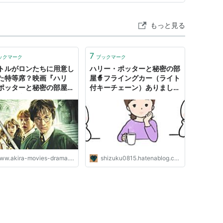
ト:
サントラ
ーカー:
ワーナーミュージック・ジャパン
02/11/20
もっと見る
CD
クリック
: 8回
含むブログ (6件) を見る
7
ックマーク
ブックマーク
トルがロンたちに用意し
ハリー・ポッターと秘密の部
た特等席？映画『ハリ
屋🧙フライングカー（ライト
ポッターと秘密の部屋』
付キーチェーン）ありました
AKIRAの映画・ドラマブロ
🚙💭 - shizuku0815’s blog
シリーズ一作目）
ンタジー映画
ww.akira-movies-drama.com
shizuku0815.hatenablog.com
密の部屋
(
読書
)
【
はりーぽったーとひみつのへや
】