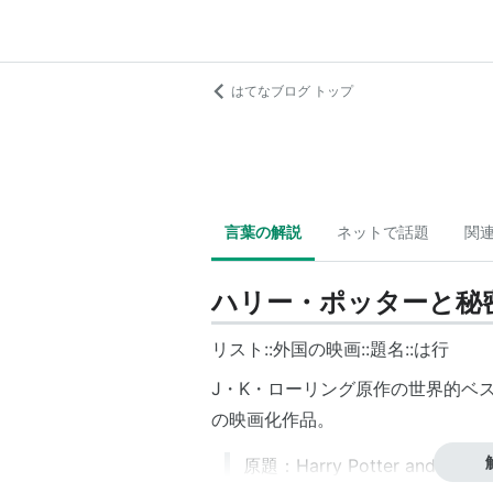
はてなブログ トップ
言葉の解説
ネットで話題
関
ハリー・ポッターと秘
リスト::外国の映画::題名::は行
J・K・ローリング原作の世界的ベ
の映画化作品。
原題：Harry Potter and the Ch