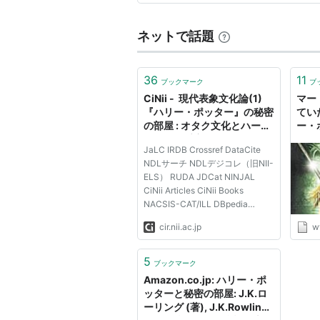
アーティス
出版社/メ
発売日:
20
ネットで話題
メディア:
購入
: 1人
この商品を
36
11
ブックマーク
ブ
CiNii - 現代表象文化論(1)
マー
『ハリー・ポッター』の秘密
てい
関連作品
の部屋 : オタク文化とハーマ
ー・
イオニの受容
- 
JaLC IRDB Crossref DataCite
グ
ハリー・ポッターと賢者の石
（
NDLサーチ NDLデジコレ（旧NII-
ELS） RUDA JDCat NINJAL
関連語
CiNii Articles CiNii Books
NACSIS-CAT/ILL DBpedia
アメリカ映画 イギリス映画 ファ
KAKEN e-Rad Integbio PubMed
cir.nii.ac.jp
w
LSDB Archive 極地研ADS 極地研
ハリー・ポッターと秘
学術DB OpenAIRE 公共データカ
タログ
5
ブックマーク
Amazon.co.jp: ハリー・ポ
ッターと秘密の部屋: J.K.ロ
ーリング (著), J.K.Rowling