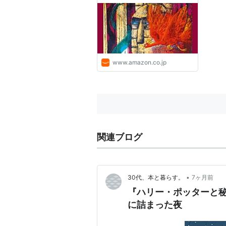
(原名), 松岡佑子 (翻訳): 本
www.amazon.co.jp
関連ブログ
•
30代、本と暮らす。
7ヶ月前
『ハリー・ポッターと
に詰まった夜