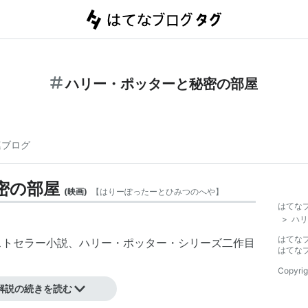
ハリー・ポッターと秘密の部屋
連ブログ
密の部屋
(
映画
)
【
はりーぽったーとひみつのへや
】
はてな
>
ハリ
はてな
ストセラー小説、ハリー・ポッター・シリーズ二作目
はてな
Copyrig
解説の続きを読む
amber of Secrets