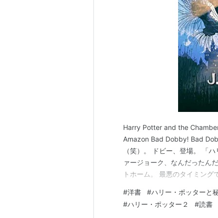
ハリー・
出版社/メ
発売日:
20
メディア:
購入
: 2人
この商品を
ハリー・ポッター
出版社/メーカー
Harry Potter and the Chamber 
発売日:
2008/06
メディア:
Blu-ra
Amazon Bad Dobby! B
購入
: 2人
クリッ
（笑）。 ドビー、登場。 「
この商品を含むブロ
ァージョーク、なんだったんだ
トホーム。 最悪のタイミング
ク、役に立つ。 命日パーティ
#
洋書
#
ハリー・ポッターと
ス！！！！ ジニーは…
#
ハリー・ポッター２
#
読書
ハリー・