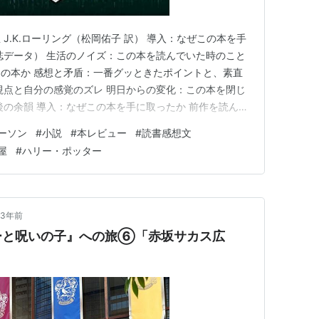
J.K.ローリング（松岡佑子 訳） 導入：なぜこの本を手
誌データ） 生活のノイズ：この本を読んでいた時のこと
の本か 感想と矛盾：一番グッときたポイントと、素直
視点と自分の感覚のズレ 明日からの変化：この本を閉じ
後の余韻 導入：なぜこの本を手に取ったか 前作を読んで
部屋の電気を落としてソファに沈み込んだ。月曜からの仕
ーソン
#
小説
#
​本レビュー
#
読書感想文
を読みたくて仕方なかった。30代独身会社員の一人暮
屋
#
ハリー・ポッター
げ込む自…
3年前
ーと呪いの子』への旅⑥「赤坂サカス広