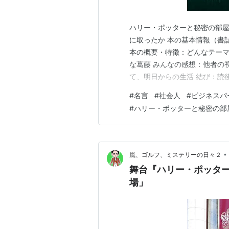
ハリー・ポッターと秘密の部屋 
に取ったか 本の基本情報（書
本の概要・特徴：どんなテーマ
な葛藤 みんなの感想：他者の
て、明日からの生活 結び：読
から数日後、また日曜の夜に
#
名言
#
社会人
#
ビジネスパ
事が頭をよぎって憂鬱で、続き
#
ハリー・ポッターと秘密の部
らしで、こんな魔法の世界に逃
•
嵐、ゴルフ、ミステリーの日々２
舞台『ハリー・ポッタ
場」