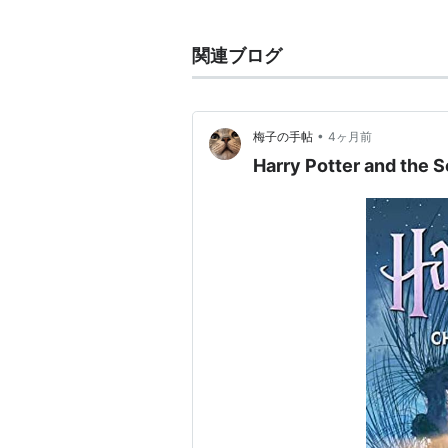
2002年
｜アメリカ｜カラー｜161
製作総指揮・監督：
クリス・コ
関連ブログ
製作：
デヴィッド・ハイマン
脚本：
スティーヴ・クローブス
•
梅子の手帖
4ヶ月前
撮影：
ロジャー・ブラッド
Harry Potter and t
音楽：
ジョン・ウィリアムズ
出演：
ダニエル・ラドクリフ
／
ド・ハリス
／
ケネス・ブラナー
DVD：
ASIN:B000063UPK
（特
販売。『ハリー・ポッターと賢者
部屋 特別版』2枚組）
161分 シネマスコープ
関連商品