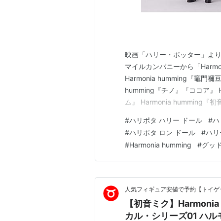
映画「ハリー・ポッター」よ
マイルカンパニーから「Harmo
Harmonia humming『竈門禰豆
humming『チノ』『ココア』 Har
ム』 Harmonia hummi
ー」がラインナップ。 「Harmo
#
ハリポタ ハリー ドール
#
ハ
ン」のサイズは、全高：約…
#
ハリポタ ロン ドール
#
ハリ
#
Harmonia humming
#
グッ
人気フィギュア安値で予約【トイゲッ
【初音ミク】Harmoni
カル・シリーズ01 ハ