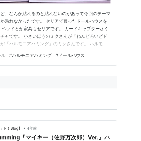
けど、なんか貼れるのと貼れないのがあって今回のテーマ
か貼れなかったです。 セリアで買ったドールハウスを
 ベッドとか家具もセリアです。 カードキャプターさく
チャです。 小さいほうのミクさんが「ねんどろいどド
が「ハルモニアハミング」のミクさんです。 ハルモニ
が大体着れます。頭が大きいので帽子とかは無理です
ール
#
ハルモニアハミング
#
ドールハウス
ルのほうはダイソーのゆなちゃんの服がちょうど良いで
ので新しい服があったらす…
•
ト！Blog】
4年前
 humming『マイキー（佐野万次郎）Ver.』ハ