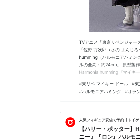
TVアニメ「東京リベンジャー
「佐野 万次郎（さの まんじろ
humming（ハルモニアハミ
ルの全高：約24cm。 原型製作
Harmonia humming『
ミング 完成品ドールは、オラン
#
東リベ マイキー ドール
#
東
【Amazon】ねんどろいどど
#
ハルモニアハミング
#
オラ
成品ドー…
人気フィギュア安値で予約【トイゲッ
【ハリー・ポッター】Har
ニー』『ロン』ハルモニ