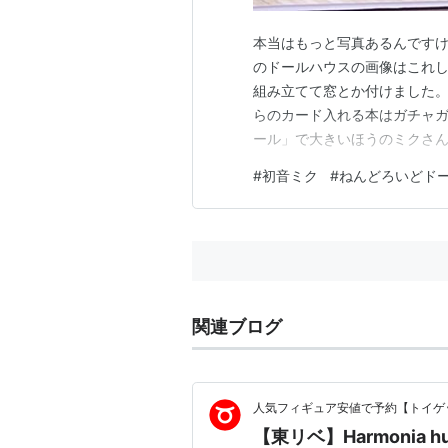
本当はもっと写真あるんです
のドールハウスの画像はこれし
組み立てて窓とか付けました。
らのカード入れる本はガチャガ
ール」で大きいほうのミクさん
アのほうは1/12サイズの服
#
初音ミク
#
ねんどろいどド
が・・・。 ねんどろいどドー
す。 100均だと気軽に買える
関連ブログ
人気フィギュア安値で予約【トイゲッ
【東リベ】Harmonia