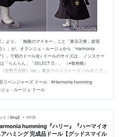
ズ」より、「無敵のマイキー」こと「東京卍會」総長
う）」が、オランジュ・ルージュから「Harmonia
ング）」で初のドール化♪ ドールのサイズは、 ノンスケー
は「らんらん」「SELECT D」。 （※敬称略）
マイキー（佐野万次郎）Ver.』東京リベンジャーズ ハルモニアハ
ジュ・ルージュより2023年08月発売の予定です♪
京リベンジャーズ ドール
#
Harmonia humming
ーる『マイキー（佐野万次郎）』東京リベンジャーズ 完
ンジュ・ルージュ ドール
•
ト！Blog】
4年前
monia humming『ハリー』『ハーマイオ
アハミング 完成品ドール【グッドスマイル