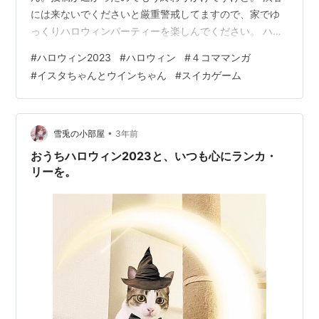
には来ないでくださいと厳重警戒してますので、家でゆ
っくりハロウィンパーティーを楽しんでください。 ハロ
ウィンといえば私のブログで名物となってきている「イ
#
ハロウィン2023
#
ハロウィン
#
４コママンガ
スタちゃんとウインちゃん」の４コマ漫画の日ですね。
#
イスタちゃんとウインちゃん
#
スイカゲーム
ここ数年本当にブログ更新出来てないなあ。 書きたい事
はあるんです。でもやる気が起きないのはなぜ？それは
自分がナマケモノだから。 来年は頑張るぞ！ってまだ今
年二ヶ月もあるのに言っちゃった。ああ、更新する気が
•
雪兎の小部屋
3年前
ないって言っちゃった。 まだ分からない…
おうちハロウィン2023と、いつも心にランカ・
リーを。