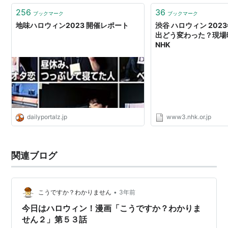
256
36
ブックマーク
ブックマーク
地味ハロウィン2023 開催レポート
渋谷 ハロウィン 2023
出どう変わった？現場映
NHK
dailyportalz.jp
www3.nhk.or.jp
関連ブログ
•
こうですか？わかりません
3年前
今日はハロウィン！漫画「こうですか？わかりま
せん２」第５３話