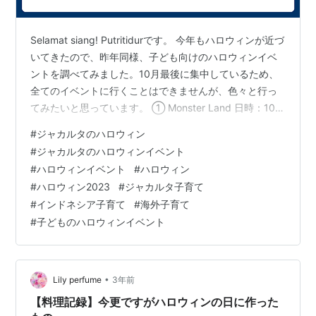
Selamat siang! Putritidurです。 今年もハロウィンが近づ
いてきたので、昨年同様、子ども向けのハロウィンイベ
ントを調べてみました。10月最後に集中しているため、
全てのイベントに行くことはできませんが、色々と行っ
てみたいと思っています。 ① Monster Land 日時：10月
28-29日 10:00-19:00 場所：BUUMI Playscape, Pacific
#
ジャカルタのハロウィン
Place Mall
#
ジャカルタのハロウィンイベント
https://www.instagram.com/buumiplayscape/ ２～８歳
#
ハロウィンイベント
#
ハロウィン
の子どもが対象のハロウィンイベントです。チケット
#
ハロウィン2023
#
ジャカルタ子育て
は、子ども１人と保護者１人でRp225.00…
#
インドネシア子育て
#
海外子育て
#
子どものハロウィンイベント
•
Lily perfume
3年前
【料理記録】今更ですがハロウィンの日に作った