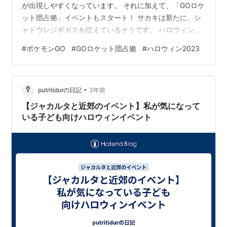
が出現しやすくなっています。 それに加えて、「GOロケ
ット団占拠」イベントもスタート！ サカキは新たに、シ
ャドウレジギガスを従えているそうです。 ハロウィンコ
スのフシギダネは登場しないみたいですね…。 ちょっと
#
ポケモンGO
#
GOロケット団占拠
#
ハロウィン2023
残念⤵ イベント期間 イベントボーナス 出現ポケモン 野生
で出現するポケモン レイドバトル シャドウレイド フィ
ールドリサーチタスク 12kmタマゴ 終わりに… イベント
•
期間 2023年10月26日（木）10：00～10月31日（火）
putritidurの日記
3年前
20：00まで イベントボーナス 「ナイススロー…
【ジャカルタと近郊のイベント】私が気になって
いる子ども向けハロウィンイベント