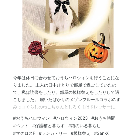
今年は休日に合わせておうちハロウィンを行うことにな
りました。 主人は日中ひとりで部屋で過ごしていたの
で、私は読書をしたり、部屋の模様替えをしたりして過
ごしました。 届いたばかりのメゾンフルールコラボのす
みっコぐらしのねこちゃんとしろくまはドレッサーに飾
り、先日お迎えした紫陽花の造花はIKEAの水差しにまと
#
おうちハロウィン
#
ハロウィン2023
#
おうち時間
めることに。 センチメンタルサーカスのシャッポちゃん
#
ペット
#
保護猫と暮らす
#
猫のいる暮らし
は一箇所にまとめて飾ることにしました。 黒がアクセン
#
マクロスF
#
ランカ・リー
#
模様替え
#
San-X
トの近作のシャッポちゃんはちょっと部屋に合わないな