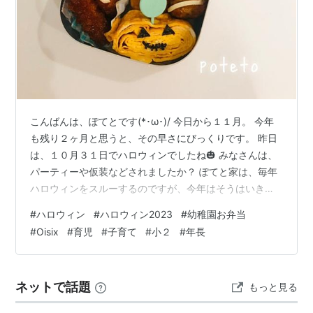
こんばんは、ぽてとです(*･ω･)/ 今日から１１月。 今年
も残り２ヶ月と思うと、その早さにびっくりです。 昨日
は、１０月３１日でハロウィンでしたね🎃 みなさんは、
パーティーや仮装などされましたか？ ぽてと家は、毎年
ハロウィンをスルーするのですが、今年はそうはいきま
せんでした(;´∀｀) というのも、子どもたちが大好きな
#
ハロウィン
#
ハロウィン2023
#
幼稚園お弁当
YouTubeでこの時期になるとどのチャンネルも ハロウィ
#
Oisix
#
育児
#
子育て
#
小２
#
年長
ンについての動画を配信するんですよね。 それを観てい
る子どもたちは、 ハロウィンなんかやるの？ 飾りはしな
いの？ と目を輝かせて聞いてくるんです(;´Д｀) そんな
ネットで話題
もっと見る
風に言われたら何かしらやらないとですよね。 というわ
けで…