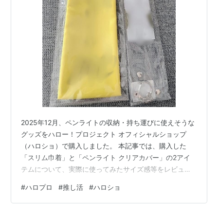
閉店店舗
原宿店（原宿本店）
上野店
札幌店
京都店
福岡店
ハロー！プロジェクトインフォメーションビレッジ
（ハワイ店）
2025年12月、ペンライトの収納・持ち運びに使えそうな
グッズをハロー！プロジェクト オフィシャルショップ
期間限定店舗（閉店）
（ハロショ）で購入しました。 本記事では、購入した
仙台東口店
「スリム巾着」と「ペンライト クリアカバー」の2アイ
2005年3月10日〜5月31日
テムについて、実際に使ってみたサイズ感等をレビュー
します。 ※あくまで個人の推し活の記録という趣旨の記
http://www.helloproject.com/museum/shop/righ
#
ハロプロ
#
推し活
#
ハロショ
事となります。 ※写真は一部加工しています。商品の詳
t.html
細なデザインは公式サイトをご確認ください。 目次 ハロ
http://www.helloproject.com/museum/news_co
ショグッズ「スリム巾着」 ハロショグッズ「ペンライト