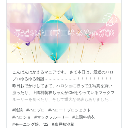
られない夜～
こんばんはかえるマニアです。 さて本日は、最近のハロ
プロゆるゆる雑談～～～～～～～～！！！！！！！！！
昨日おでかけしてきて、ハロショに行って生写真を買い
漁ったり、上國料萌衣ちゃんがCMをやっているマックフ
ルーリーを食べたり、そして重大な発表もありましたの
で.............！！今日はゆるゆると書いていきたいと思いま
#
雑談
#
ハロプロ
#
ハロー！プロジェクト
すよ！ では早速！ ハロショ行って爆買い ついに食べ
#
ハロショ
#
マックフルーリー
#
上國料萌衣
た！マックフルーリー 耐えられん森戸知沙希の卒業 関連
#
モーニング娘。'22
#
森戸知沙希
記事