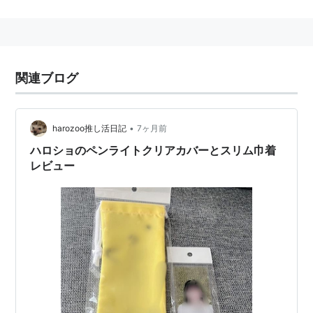
ガを見たほうが早くわかると揶揄されたりしたが、最近
施行された「モーニング娘。公式ホームページ」のリニ
ューアルに伴い、サイト内に公式ショップのリリース情
報が掲示されるようになった。ヲタのニーズに応えるべ
関連ブログ
く、ちゃんと更新されている。
•
harozoo推し活日記
7ヶ月前
店舗
ハロショのペンライトクリアカバーとスリム巾着
レビュー
常設店舗
東京秋葉原店（2013年3月に渋谷109-2店より移転・
改称）
名古屋大須店（2013年3月に名古屋店より移転・改
称）
大阪店（2016年1月に大阪心斎橋店より恵美須町に移
転・改称）