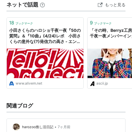
ntents.html#shop05
ネットで話題
もっと見る
クリアカバー」 アイテムのレビュー スリム巾着 ペンラ
ハロプロ！スポーツ芸能学部
イト クリアカバー まとめ：イベント参加のお供になりそ
2005年4月29日〜5月8日
うな2アイテム ハロシ…
18
9
ブックマーク
ブックマーク
http://www.helloproject.com/newslist/050426.h
小田さくらのハロショ千夜一夜『50の
「その時、Berryz
tml
質問』＆『10曲』(4/24)レポ 小田さ
千夜一夜メンバーインタビ
くらの意外な(?)発信力の高さ - エンタ
その他、不定期にスーパーマーケット等に臨時店が開設
メアーカイブ
されることがある。
関連キーワード
モール店
www.alivem.net
ascii.jp
えがお通販
プッチミュージアム
関連ブログ
グッディクラブ
•
harozoo推し活日記
7ヶ月前