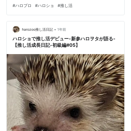
なります。 ハロショ大阪店とは？ 最寄駅は恵比寿町駅！
#
ハロプロ
#
ハロショ
#
推し活
改札と出口はここがベスト 【ポイント】どの車両に乗れ
ば近い？ 【写真で解説】北改札を出たらどう動く？迷わ
ないルート 北改札を出て「1-A出口」へ 1-A出口から地上
•
に出るとこんな景色です あとは1分歩くだけ 注意ポイン
harozoo推し活日記
1年前
トまとめ 店内の雰囲気を知りたい方はこちら！ まとめ /
ハロショで推し活デビュー-新参ハロヲタが語る-
最短ルートを知って…
【推し活成長日記-初級編#05】