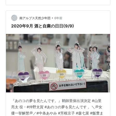
•
南アルプス天然少年団
6年前
2020年9月 酒と自粛の日日(9/9)
『あのコの夢を見たんです。』鞘師里保出演決定 #山里
亮太 役・#仲野太賀 #あのコの夢を見たんです 。＼💭女
優一挙解禁💭／#中条あやみ #芳根京子 #森七菜 #飯豊ま