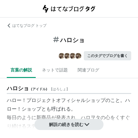
はてなブログ トップ
ハロショ
このタグでブログを書く
言葉の解説
ネットで話題
関連ブログ
ハロショ
(
アイドル
)
【
はろしょ
】
ハロー！プロジェクトオフィシャルショップ
のこと。
ハ
ロー！ショップ
とも呼ばれる。
毎日のように新商品が発表され、ハロヲタの心をくすぐ
解説の続きを読む
り続けるステキな場所。
以前は新しいアイテムについては情報系サイトやメルマ