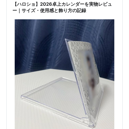
*
リスト
：
リスト::ハロプロ関連キーワード//固有名詞
【ハロショ】2026卓上カレンダーを実物レビュ
ー｜サイズ・使用感と飾り方の記録