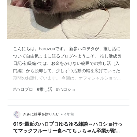
こんにちは。harozooです。 新参ハロヲタが、推し活に
ついて自由気ままに語るブログへようこそ。 推し活成長
日記-初級編-では、お金をかけない範囲での推し活［入
門編］から脱却して、少しずつ活動の幅を広げていった
期間のお話しています。 今回は、オフィシャルショップ
での推し活についてお話していきます。 ハロプロを好き
#
ハロプロ
#
推し活
#
ハロショ
になったばかりで、オフィシャルショップに行ってみた
いけれど不安なあなたに、ぜひこのブログを読んでいた
だきたいです。 ハロショ来店デビューまで ハロショって
•
どんなところ？ ハロショと言えば！グッズ3選 まとめ ハ
きみに拍手を贈りたい
4年前
ロショ来店デビューまで ハロー！プロジェクトオフィシ
615-最近のハロプロゆるゆる雑談～ハロショ行っ
ャルショップ（通称ハロ…
てマックフルーリー食べてちぃちゃん卒業が耐え