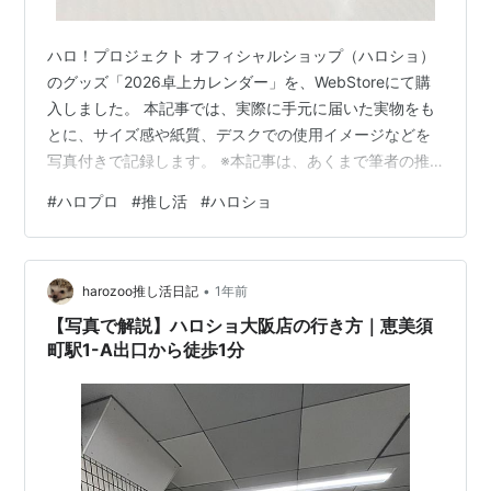
ハロ！プロジェクト オフィシャルショップ（ハロショ）
のグッズ「2026卓上カレンダー」を、WebStoreにて購
入しました。 本記事では、実際に手元に届いた実物をも
とに、サイズ感や紙質、デスクでの使用イメージなどを
写真付きで記録します。 ※本記事は、あくまで筆者の推
し活の記録としてのグッズレビューとなります。 ハロシ
#
ハロプロ
#
推し活
#
ハロショ
ョ「2026卓上カレンダー」 商品概要（公式情報より）
サイズ・仕様 使用してみて感じたこと ハロショ「2026
卓上カレンダー」 なぜか今年は卓上カレンダーの入手機
•
会に恵まれず、何が良いものはないかと探していまし
harozoo推し活日記
1年前
た。 その中でたどり着いたのが、ハロショから販売され
【写真で解説】ハロショ大阪店の行き方｜恵美須
た「2026卓上カ…
町駅1-A出口から徒歩1分