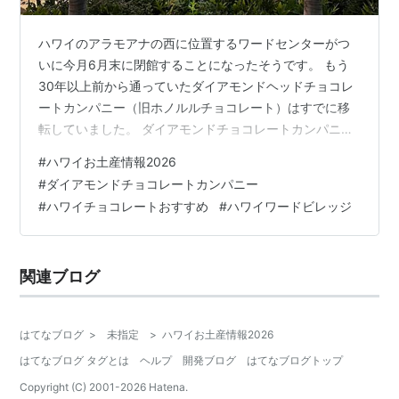
ハワイのアラモアナの西に位置するワードセンターがつ
いに今月6月末に閉館することになったそうです。 もう
30年以上前から通っていたダイアモンドヘッドチョコレ
ートカンパニー（旧ホノルルチョコレート）はすでに移
転していました。 ダイアモンドチョコレートカンパニー
どんなチョコレート？ 今回のお買い物はこれ。 過去のダ
#
ハワイお土産情報2026
イアモンドチョコレートカンパニーの情報もどうぞ！！
#
ダイアモンドチョコレートカンパニー
移転した新しい場所は 最後に ダイアモンドチョコレート
#
ハワイチョコレートおすすめ
#
ハワイワードビレッジ
カンパニー 新店舗はこちらの路面店になりました。 私は
ここのお手軽なのに美味しいチョコレートをばら撒きお
土産にすることが多く、いつも大量買い！ どんなチョコ
関連ブログ
レート？ こちらは箱も可愛…
はてなブログ
>
未指定
>
ハワイお土産情報2026
はてなブログ タグとは
ヘルプ
開発ブログ
はてなブログトップ
Copyright (C) 2001-
2026
Hatena.