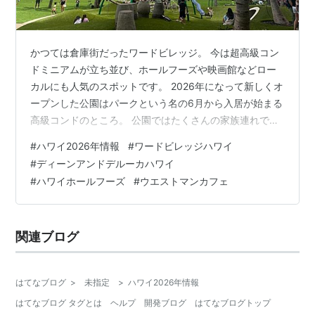
かつては倉庫街だったワードビレッジ。 今は超高級コン
ドミニアムが立ち並び、ホールフーズや映画館などロー
カルにも人気のスポットです。 2026年になって新しくオ
ープンした公園はパークという名の6月から入居が始まる
高級コンドのところ。 公園ではたくさんの家族連れで遊
具で遊んたり、テーブルでのんびりと過ごしているカッ
#
ハワイ2026年情報
#
ワードビレッジハワイ
プルなどがたくさん！ そして、ついにウエストマンカフ
#
ディーンアンドデルーカハワイ
ェがオープンしました。（以前はワイキキ） 日曜日とあ
#
ハワイホールフーズ
#
ウエストマンカフェ
ってかなり賑わってました。週末はシャンパンなどを取
り入れたイベントをやっているみたいです。 DEAN &デ
ルーカはしばらくはパークの壁で仕切られて騒音や閉鎖
関連ブログ
された外観だったのが、やっと…
はてなブログ
>
未指定
>
ハワイ2026年情報
はてなブログ タグとは
ヘルプ
開発ブログ
はてなブログトップ