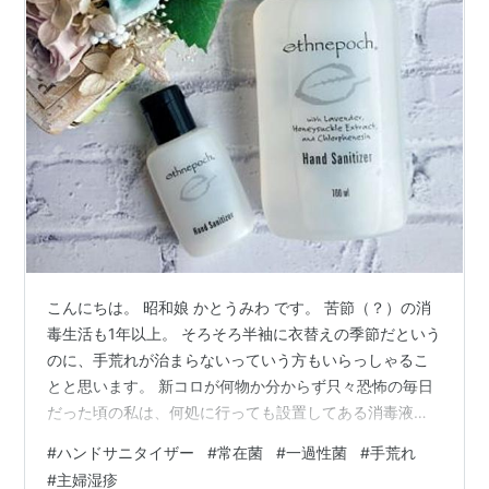
こんにちは。 昭和娘 かとうみわ です。 苦節（？）の消
毒生活も1年以上。 そろそろ半袖に衣替えの季節だという
のに、手荒れが治まらないっていう方もいらっしゃるこ
とと思います。 新コロが何物か分からず只々恐怖の毎日
だった頃の私は、何処に行っても設置してある消毒液を
手のひらに振り掛け、それでなくても乾燥しがちな自身
#
ハンドサニタイザー
#
常在菌
#
一過性菌
#
手荒れ
の手を痛めつけていたものでした。 乾燥・主婦湿疹とな
#
主婦湿疹