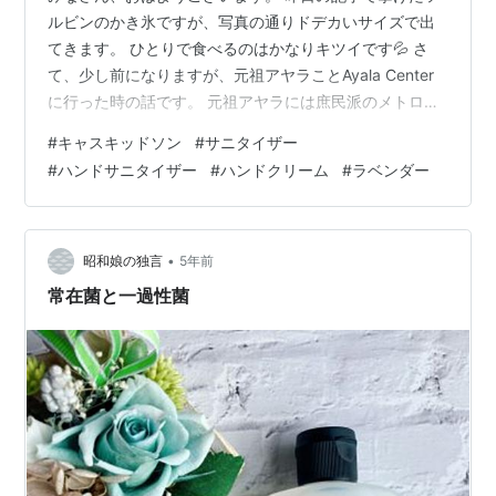
ルビンのかき氷ですが、写真の通りドデカいサイズで出
てきます。 ひとりで食べるのはかなりキツイです💦 さ
て、少し前になりますが、元祖アヤラことAyala Center
に行った時の話です。 元祖アヤラには庶民派のメトロと
高級志向のルスタンスという二つのデパートが入ってい
#
キャスキッドソン
#
サニタイザー
ます。 私は食料品目的でどちらにも行くのですが、ルス
#
ハンドサニタイザー
#
ハンドクリーム
#
ラベンダー
タンスに行くと移動途中に化粧品エリアを通ります。 そ
れで、エスカレーターのすぐ隣のエリアで何やら目を引
く商品がこまごまと並んでいるのが目に入りました。 近
づいて見てみると手の消毒をするサニタイザーでした。
•
昭和娘の独言
5年前
フィリピンではコロナに関…
常在菌と一過性菌