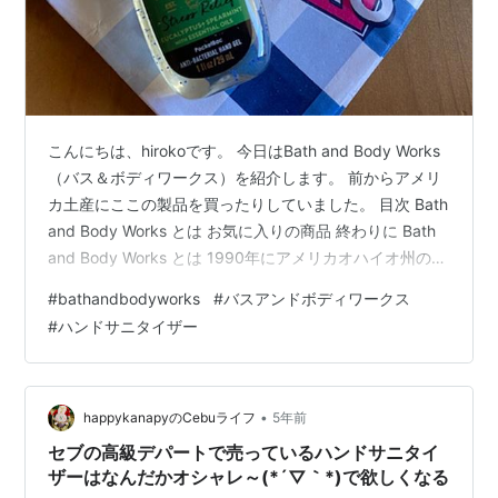
こんにちは、hirokoです。 今日はBath and Body Works
（バス＆ボディワークス）を紹介します。 前からアメリ
カ土産にここの製品を買ったりしていました。 目次 Bath
and Body Works とは お気に入りの商品 終わりに Bath
and Body Works とは 1990年にアメリカオハイオ州のニ
ュー・アルバニーにできた、香りのあるボディー用の保
#
bathandbodyworks
#
バスアンドボディワークス
湿剤やソープ、キャンドル、キッチン用の洗剤やハンド
#
ハンドサニタイザー
ソープ、サニタイザーなどを売っている店です。元々は
アメリカの店ですが、今やヨーロッパ、アジア、オース
トラリアなどにもあり、日本にはまだありません。ハワ
イやアメリカ本土…
•
happykanapyのCebuライフ
5年前
セブの高級デパートで売っているハンドサニタイ
ザーはなんだかオシャレ～(*´▽｀*)で欲しくなる