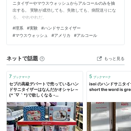
ニタイザーやマウスウォッシュからアルコールのみを抽
出する。 実験が成功しても、失敗しても、病院送りにな
る。 やれやれだ。
#
理系
#
実験
#
ハンドサニタイザー
#
マウスウォッシュ
#
アメリカ
#
アルコール
ネットで話題
もっと見る
7
5
ブックマーク
ブックマーク
セブの高級デパートで売っているハン
isoi のハンドサニタイザー 
ドサニタイザーはなんだかオシャレ～
short the word is gre
(*´▽｀*)で欲しくなる -
happykanapyのCebuライフ