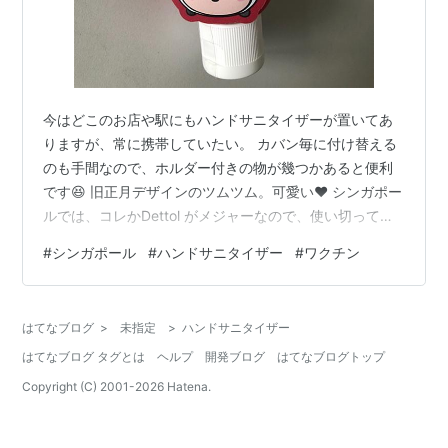
今はどこのお店や駅にもハンドサニタイザーが置いてあ
りますが、常に携帯していたい。 カバン毎に付け替える
のも手間なので、ホルダー付きの物が幾つかあると便利
です😆 旧正月デザインのツムツム。可愛い❤️ シンガポー
ルでは、コレかDettol がメジャーなので、使い切ってし
まったら、スーパーやドラッグストアで簡単に中身だけ
#
シンガポール
#
ハンドサニタイザー
#
ワクチン
購入出来ます👍 Dettolのは、こんな感じ。 今朝のニュー
ス シンガポールは、今は1種類しか輸入されていません
が、合計3種類のワクチンが輸入予定みたいです。 外国
はてなブログ
>
未指定
>
ハンドサニタイザー
人でも無料で接種出来るようですが、どのワクチンを接
はてなブログ タグとは
ヘルプ
開発ブログ
はてなブログトップ
種してもらえるかは分かりません。
Copyright (C) 2001-
2026
Hatena.