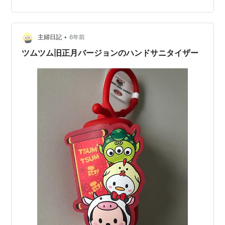
った昨年、流石に考えました。 ちょっと自分で考えよう
って…。（遅いけど） 私たちの身体は細菌と共同生活し
ています。 勿論、手にも「常在菌」はいます。 いわゆる
「善玉常在菌」といわれる細菌たちが侵入菌を防いでく
•
主婦日記
6年前
れたり、紫外線からも守ってく…
ツムツム旧正月バージョンのハンドサニタイザー