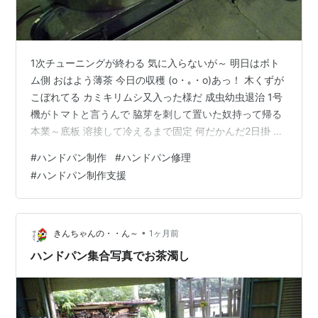
1次チューニングが終わる 気に入らないが～ 明日はボト
ム側 おはよう薄茶 今日の収穫 (o・｡・o)あっ！ 木くずが
こぼれてる カミキリムシ又入った様だ 成虫幼虫退治 1号
機がトマトと言うんで 脇芽を刺して置いた奴持って帰る
本業～底板 溶接して冷えるまで固定 何だかんだ2日掛 プ
レスでどか～んなら簡単なのに 金型を作る程の量でも無
#
ハンドパン制作
#
ハンドパン修理
く 流石にこれだけ付けると 直径で３ｍｍ縮んだ 帰ろう
#
ハンドパン制作支援
溜まりの鯉と カラス ～☆。.:*:・'゜ヽ( ´ー`)ノ んじゃ ま
ったね～♪
•
きんちゃんの・・ん～
1ヶ月前
ハンドパン集合写真でお茶濁し