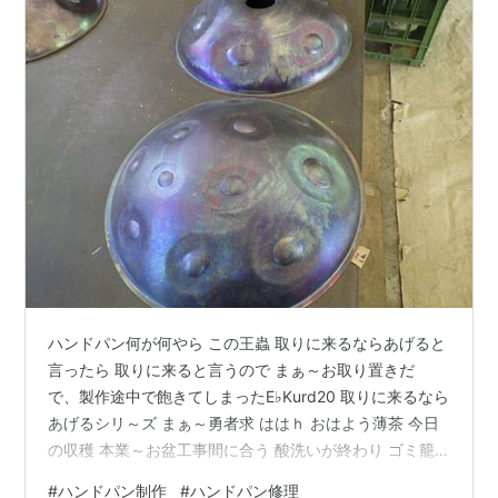
ハンドパン何が何やら この王蟲 取りに来るならあげると
言ったら 取りに来ると言うので まぁ～お取り置きだ
で、製作途中で飽きてしまったE♭Kurd20 取りに来るなら
あげるシリ～ズ まぁ～勇者求 ははｈ おはよう薄茶 今日
の収穫 本業～お盆工事間に合う 酸洗いが終わり ゴミ籠
が出来 ほ～らピッタリ で、取っ手の寸法 芯118.8ｍｍ ヾ
#
ハンドパン制作
#
ハンドパン修理