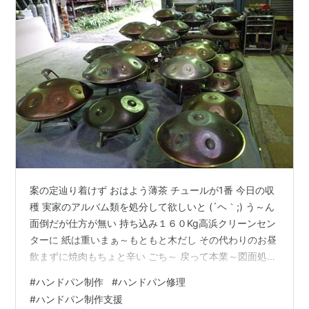
案の定辿り着けず おはよう薄茶 チュールが1番 今日の収
穫 実家のアルバム類を処分して欲しいと (´ヘ｀;) う～ん
面倒だが仕方が無い 持ち込み１６０Kg高浜クリーンセン
ターに 紙は重いまぁ～もともと木だし その代わりのお昼
飲まずに焼肉もちょと辛い ごち～ 戻って本業～図面処理
遊んで居たら図面が溜まってしまい おろおろ お手伝いさ
#
ハンドパン制作
#
ハンドパン修理
ん角の蓋 こっちは昨日の続き アルミのマンホール 帰ろ
#
ハンドパン制作支援
う何か疲れた 増水していて溜まりの鯉の姿は無い 何処か