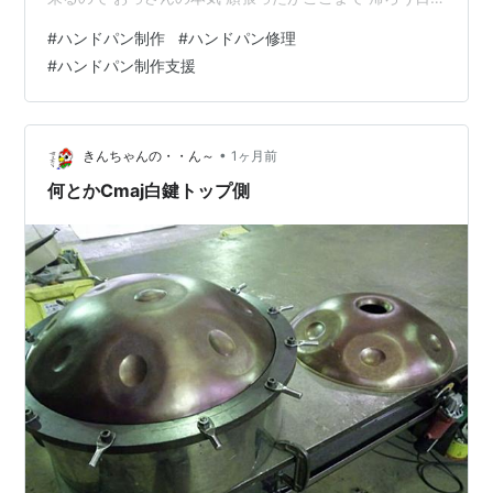
曜日 溜まりの鯉と もうちょいカラス ～☆。.:*:・'゜ヽ(
#
ハンドパン制作
#
ハンドパン修理
´ー`)ノ んじゃ まったね～♪
#
ハンドパン制作支援
•
きんちゃんの・・ん～
1ヶ月前
何とかCmaj白鍵トップ側