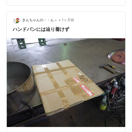
に避難して居るのか？ カラスは降りて来ないし 空模様は
不穏だし ～☆。.:*:・'゜ヽ( ´ー`)ノ んじゃ まったね～♪
•
きんちゃんの・・ん～
1ヶ月前
ハンドパンには辿り着けず