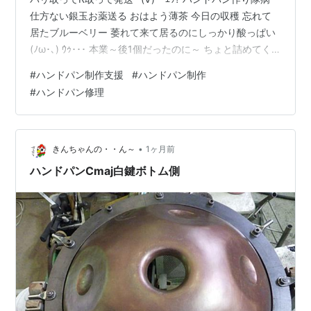
仕方ない銀玉お薬送る おはよう薄茶 今日の収穫 忘れて
居たブルーベリー 萎れて来て居るのにしっかり酸っぱい
(ﾉω･､) ｳｩ･･･ 本業～後1個だったのに～ ちょと詰めてく
れと飛び込みが来て 昨晩ついでのレーザー切りも 明日に
#
ハンドパン制作支援
#
ハンドパン制作
任せて帰ろう 溜まりの鯉と もうちょいカラス ～
#
ハンドパン修理
☆。.:*:・'゜ヽ( ´ー`)ノ んじゃ まったね～♪
•
きんちゃんの・・ん～
1ヶ月前
ハンドパンCmaj白鍵ボトム側