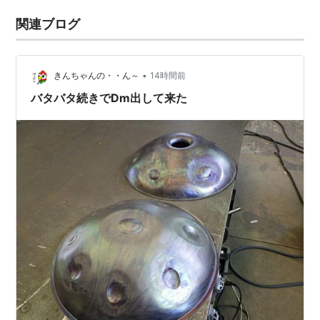
関連ブログ
•
きんちゃんの・・ん～
14時間前
バタバタ続きでDm出して来た