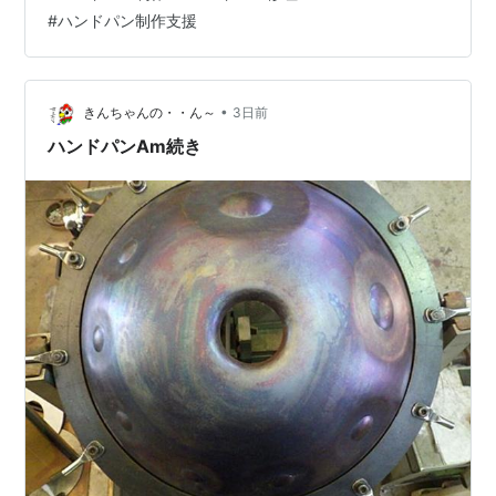
(-д-;）ぉぃぉぃ 120なら市販品が有り 1.2ｍｍ位なら動か
#
ハンドパン制作支援
せそうな物 (´ヘ｀;) う～ん 帰ろう 溜まりの鯉と 何日か
ぶり もうちょいカラス ～☆。.:*:・'゜ヽ( ´ー`)ノ んじゃ
まったね～♪
•
きんちゃんの・・ん～
3日前
ハンドパンAm続き