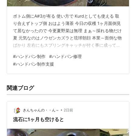
ボトム側にA#3が有る 使い方で Kurdとしても使える 取
り合えずトップ側 おはよう薄茶 今日の収穫 1ヶ月面倒見
て居なかったので 今更夏野菜は無理 まぁ～採れる物だけ
夏 元気なのはノウゼンカズラと琉球朝顔 本業～面倒な物
ばかり 左右にもスプリングキャッチが付く事に成ってる
が～ 付ける場所が無い まぁ～忘れたんだろうな～ 帰ろ
#
ハンドパン制作
#
ハンドパン修理
う 溜まりの鯉 カラス集まらず 夕焼けも出ず ～
#
ハンドパン制作支援
☆。.:*:・'゜ヽ( ´ー`)ノ んじゃ まったね～♪
関連ブログ
•
きんちゃんの・・ん～
2日前
流石に1ヶ月も空けると