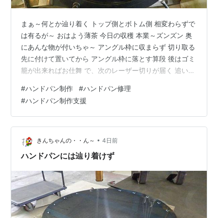
まぁ～何とか辿り着く トップ側とボトム側 相変わらずで
は有るが～ おはよう薄茶 今日の収穫 本業～ズンズン 奥
にあんな物が付いちゃ～ アングル枠に収まらず 切り取る
先に付けて置いてから アングル枠に落とす算段 後はゴミ
籠が出来ればお仕舞 で、次のレーザー切りが届く 追いか
けっこやね 帰ろう 溜まりの鯉 ここ数日結構しのぎ易い
#
ハンドパン制作
#
ハンドパン修理
が カラスは今日も集まらず ドン曇りで このまま冷夏な
#
ハンドパン制作支援
ら楽なのだが ～☆。.:*:・'゜ヽ( ´ー`)ノ んじゃ まったね
～♪
•
きんちゃんの・・ん～
4日前
ハンドパンには辿り着けず