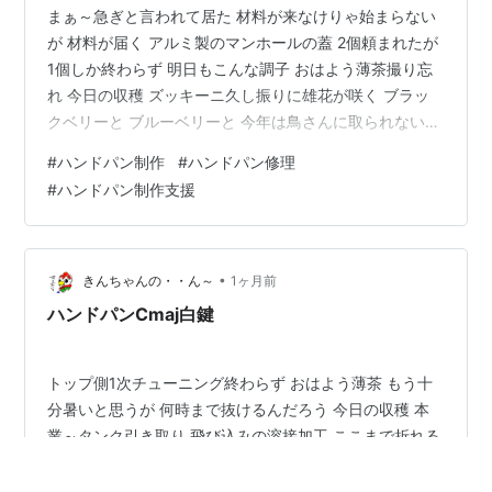
まぁ～急ぎと言われて居た 材料が来なけりゃ始まらない
が 材料が届く アルミ製のマンホールの蓋 2個頼まれたが
1個しか終わらず 明日もこんな調子 おはよう薄茶撮り忘
れ 今日の収穫 ズッキーニ久し振りに雄花が咲く ブラッ
クベリーと ブルーベリーと 今年は鳥さんに取られない様
ネットを張った ストロベリー 又咲き出した アジサイ挿
#
ハンドパン制作
#
ハンドパン修理
して欲しいと 何事も無く着く事も枯れる事も 帰ろう 昨
#
ハンドパン制作支援
晩の雨は凄かった様で そこいら辺中水浸し 珍しい 溜ま
りの鯉と 増水していて溺れて居る様だ カラス ～
☆。.:*:・'゜ヽ( ´ー`)ノ んじゃ まったね～♪
•
きんちゃんの・・ん～
1ヶ月前
ハンドパンCmaj白鍵