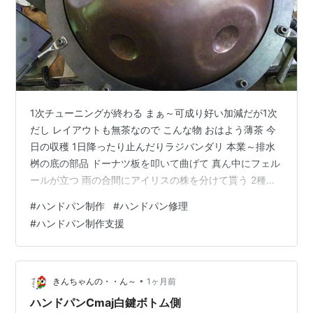
1次チューニングが終わる まぁ～可成り好い加減だが1次
だし レイアウトも無茶なので こんな物 おはよう薄茶 今
日の収穫 1日降ったり止んだりラジバンダリ 本業～排水
桝の底の部品 ドーナツ板を叩いて曲げて 真ん中にフェル
ールが立つ 雨の合間にアイリスの株を分けて貰う 2種類
花の色が違う 雨の中白い百日紅 ズンズン大きく成るので
#
ハンドパン制作
#
ハンドパン修理
又切らねば と言って赤い百日紅 大きく成る気配がない
#
ハンドパン制作支援
何が違うかって花の色 帰ろう 溜まりの鯉と もうちょい
カラス ～☆。.:*:・'゜ヽ( ´ー`)ノ んじゃ まったね～♪
•
きんちゃんの・・ん～
1ヶ月前
ハンドパンCmaj白鍵ボトム側