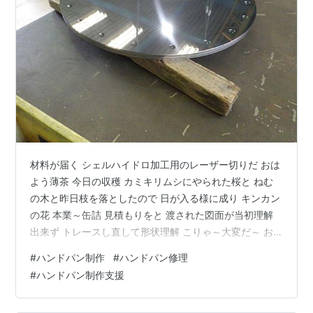
材料が届く シェルハイドロ加工用のレーザー切りだ おは
よう薄茶 今日の収穫 カミキリムシにやられた桜と ねむ
の木と昨日枝を落としたので 日が入る様に成り キンカン
の花 本業～缶詰 見積もりをと 渡された図面が当初理解
出来ず トレースし直して形状理解 こりゃ～大変だ～ お
盆工事用がもう少し 今日に成って脱着用アングル枠が入
#
ハンドパン制作
#
ハンドパン修理
らない事に気付く (´ヘ｀;) う～ん 何か考えよう 帰ろう
#
ハンドパン制作支援
溜まりの鯉 今日は多かったが カラス集まらず 夕焼けと
言うより 薄明光線 おまけの地摺り朝顔 ～☆。.:*:・'゜ヽ