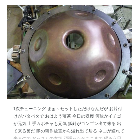
1次チューニング まぁ～セットしただけなんだが お片付
けがバタバタで おはよう薄茶 今日の収穫 何故かイチゴ
が元気 土手カボチャも元気 狐針がゴンゴン出て来る 出
て来る筈だ 隣の耕作放置から溢れ出て居る ネコが連れて
来るので おっさんの本気 頑張ったがここまで 帰ろう日