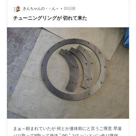
( ´ー`)ノ んじゃ まったね～♪
•
きんちゃんの・・ん～
20日前
チューニングリングが 切れて来た
まぁ～頼まれていたが 何とか連休前にと言うご厚意 早速
バリ取ってR取って発送 ﾟ(∀) ﾟ ｴｯ? ハンドパン作り隊病