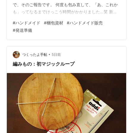
で、そのご報告です。 何度も包み直して、「あ、これか
も」ってなるまでけっこう時間がかかりました…笑 新し
いラッピングで発送しました 今回ご注文いただいたのは
#
ハンドメイド
#
梱包資材
#
ハンドメイド販売
こちらのティッシュケース。オフホワイトの薄葉紙で包
#
発送準備
んで、ブラックのヘンプコードでキュッと結びました。
薄葉紙越しに柄がうっすら透けて見えるので、開ける前
からちょっとワクワクしてもらえたら嬉しいなと思って
います。 リボンの掛け方、地味に悩みました 最初は十字
•
つくったよ手帖
5日前
掛けじゃない…
編みもの：初マジックループ