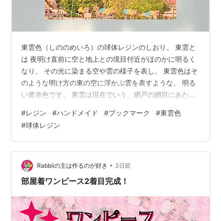
東雲色（しののめいろ）の球体レジンのしおり。 東雲と
は 夜明け直前に空と地上との境目付近がほのかに明るく
なり、 その光に染まる空や雲の様子を表し。 東雲色はそ
のような明け方の東の空に浮かぶ雲を表すような、 明る
い黄赤色です。 東雲は現在でいう、網戸の網目にあたる
ものを、 篠笹（しのざさ）で作っていたので、「篠の目
#
レジン
#
ハンドメイド
#
ブックマーク
#
東雲色
（しののめ）」といったそうです。 東の雲が薄いピンク
#
球体レジン
に染まり、 真っ暗な室内に「篠の目」から明かりが差し
込んだことから、 “東雲色”を「しののめいろ」と呼ぶよ
うになったようです。 とても繊細で美しい言葉ですね。
ランキング参加中ハンドメイド ランキング参加中【公
•
Rabbiiの主は作るのが好き
3日前
式】2026年開設ブログ…
部屋着ワンピース2着目完成！