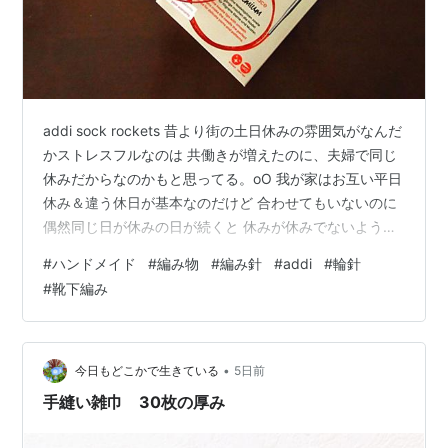
addi sock rockets 昔より街の土日休みの雰囲気がなんだ
かストレスフルなのは 共働きが増えたのに、夫婦で同じ
休みだからなのかもと思ってる。oO 我が家はお互い平日
休み＆違う休日が基本なのだけど 合わせてもいないのに
偶然同じ日が休みの日が続くと 休みが休みでないような
特に肉体的に疲れが取れない 基本、休みは家族と別々に
#
ハンドメイド
#
編み物
#
編み針
#
addi
#
輪針
限る 結婚する当初は恋人気分だし 同じ休みが良いと思う
#
靴下編み
んだろうけどね。。。 一緒に出掛けたい時とか子供の行
事とかあるなら その都度休みを取ればいいんで 平常時休
日は違う方が、上手くいくと思うんだがね ということで
2連休 Day1は、主人在宅で忙しく過ごして何もでき…
•
今日もどこかで生きている
5日前
手縫い雑巾 30枚の厚み