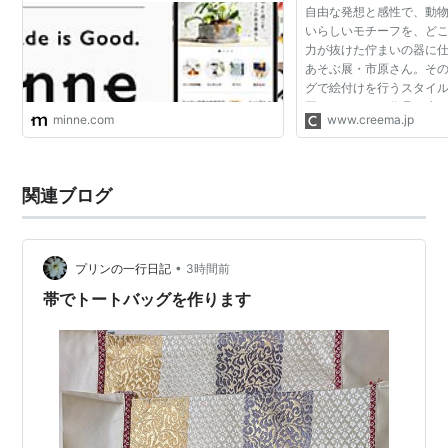
自由な発想と感性で、動
いらしいモチーフを、ど
力が抜けた佇まいの器に
あそぶ展・市原さん。そ
グで絵付けを行うスタイ
同じもののない作品を生
minne.com
www.creema.jp
作へのこだわりや遊び心
をご紹介します。
関連ブログ
•
プリンの一行日記
3時間前
帯でトートバッグを作ります