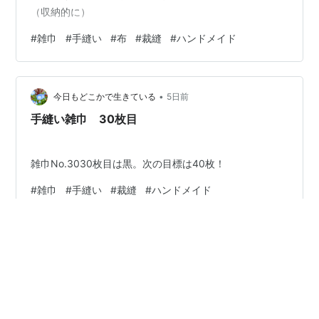
（収納的に）
#
雑巾
#
手縫い
#
布
#
裁縫
#
ハンドメイド
•
今日もどこかで生きている
5日前
手縫い雑巾 30枚目