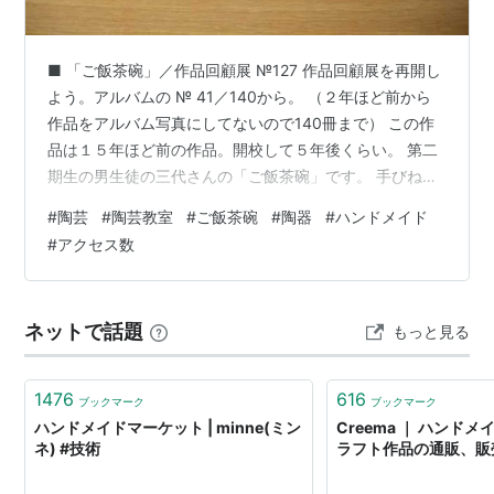
■ 「ご飯茶碗」／作品回顧展 №127 作品回顧展を再開し
よう。アルバムの № 41／140から。 （２年ほど前から
作品をアルバム写真にしてないので140冊まで） この作
品は１５年ほど前の作品。開校して５年後くらい。 第二
期生の男生徒の三代さんの「ご飯茶碗」です。 手びねり
の中級コースの第一回の課程です。玉づくりです。 カラ
#
陶芸
#
陶芸教室
#
ご飯茶碗
#
陶器
#
ハンドメイド
フルに綺麗に加飾をしています。ご飯が美味しくいただ
#
アクセス数
けます。 三代さんは高校の化学の先生でした。数年後に
異動で来られなくなりました。 女生徒の佐藤（朋）さん
も手びねりの中級課程の「ご飯茶碗」を作ってます。 カ
ネットで話題
もっと見る
ラフルなストライプ模様の浅茶碗です。玉づくりで作陶
しています。 佐藤…
1476
616
ブックマーク
ブックマーク
ハンドメイドマーケット | minne(ミン
Creema ｜ ハンド
ネ) #技術
ラフト作品の通販、販