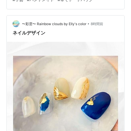
巻くことが出来ました ちょっと遅刻して行きました💦 お
話しながらミシンをお借りしてここまで 仕上がりました
次は芯地をつけてステッチミシンをかけるつもりです こ
•
こまで仕上がりました(o^―^o)ﾆｺ gooから来ました応援
〜彩雲〜 Rainbow clouds by Elly's color
8時間前
よろしくお願いいたしますm(__)m ランキング参加…
ネイルデザイン