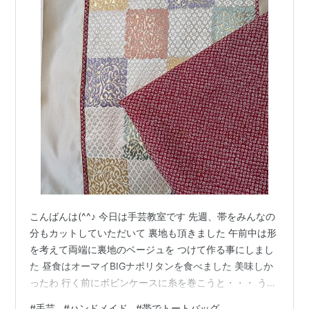
こんばんは(^^♪ 今日は手芸教室です 先週、帯をみんなの
分もカットしていただいて 裏地も頂きました 午前中は形
を考えて両端に裏地のベージュを つけて作る事にしまし
た 昼食はオーマイBIGナポリタンを食べました 美味しか
ったわ 行く前にボビンケースに糸を巻こうと・・・ うま
くボビンケースに糸が巻きません 何回かやってようやく
#
手芸
#
ハンドメイド
#
帯でトートバッグ