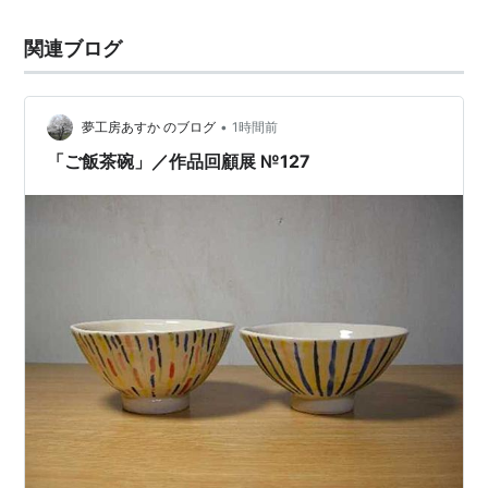
関連ブログ
•
夢工房あすか のブログ
1時間前
「ご飯茶碗」／作品回顧展 №127