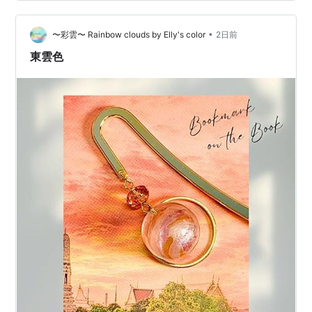
の茶色の探しに行こうと思いつつ行けなくて悩んでる。
・ビーズショップj4 〒111-0053 東京都台東区浅草橋２
•
丁目２９−１１ マルケービル B1～2F 営業時間10:00-
〜彩雲〜 Rainbow clouds by Elly's color
2日前
18:00。定休日…
東雲色