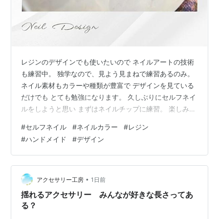
レジンのデザインでも使いたいので ネイルアートの技術
も練習中。 独学なので、見よう見まねで練習あるのみ。
ネイル素材もカラーや種類が豊富で デザインを見ている
だけでも とても勉強になります。 久しぶりにセルフネイ
ルをしようと思い まずはネイルチップに練習。 楽しみな
がら日々精進。 暑い日が続いていますし 熊本の地震や沖
#
セルフネイル
#
ネイルカラー
#
レジン
縄の台風など 被害が大きくなりませんように。 みなさ
#
ハンドメイド
#
デザイン
ま、お気をつけてお過ごしください。 ランキング参加中
ハンドメイド ランキング参加中【公式】2026年開設ブロ
グ 「クリック」応援どうぞよろしくお願いします。人気
ブログランキング
•
アクセサリー工房
1日前
揺れるアクセサリー みんなが好きな長さってあ
る？