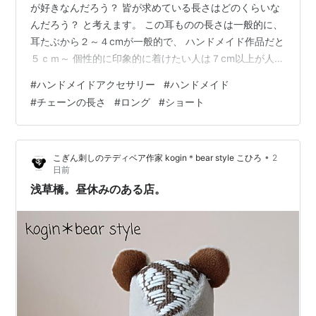
が好きなんだろう？ 皆が求めている長さはどのくらいな
んだろう？ と考えます。 この耳ものの長さは一般的に、
耳たぶから２～４cmが一般的で、 ハンドメイド作品だと
５ｃｍ～ 個性的に印象的に着けたい人は７cm以上が人気
だそうです。 【20%OFFクーポン対象！】アメリカンピ
#
ハンドメイドアクセサリー
#
ハンドメイド
アス 日本製 チェーンピアス K18GP ピアス バー ロング
#
チェーンの長さ
#
ロング
#
ショート
スクエア 揺れる レディース 大人 ブランド シンプル ゴー
ルド シルバー おしゃれ アクセサリー価格: 3850 円楽天
で詳細を見る 【アコヤ真珠越し物 ベビーパール】【K18
•
こぎん刺しのテディベア作家 kogin＊bear style こひろ
2
ロングピアス】【希少】【お買い得…
日前
浅草橋。昼休みのある店。