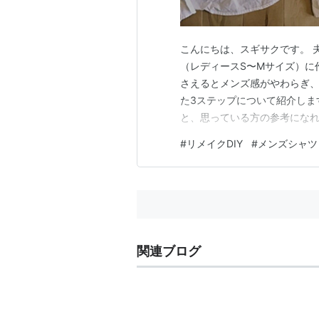
こんにちは、スギサクです。 
（レディースS〜Mサイズ）に
さえるとメンズ感がやわらぎ、
た3ステップについて紹介しま
と、思っている方の参考になれ
アフター リメイク前（befor
#
リメイクDIY
#
メンズシャツ
ォードシャツ（before）から
り方｜3ステップで簡単…
関連ブログ