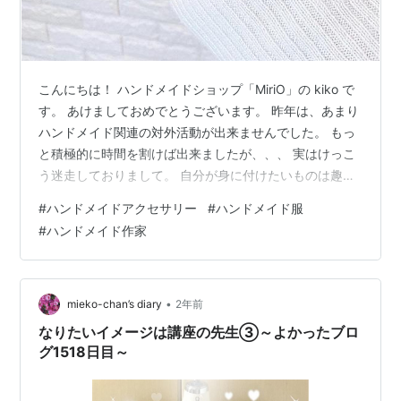
こんにちは！ ハンドメイドショップ「MiriO」の kiko で
す。 あけましておめでとうございます。 昨年は、あまり
ハンドメイド関連の対外活動が出来ませんでした。 もっ
と積極的に時間を割けば出来ましたが、、、 実はけっこ
う迷走しておりまして。 自分が身に付けたいものは趣味
として作っておりました。 アクセサリーも、洋服も。 息
#
ハンドメイドアクセサリー
#
ハンドメイド服
子の小学校卒業式＆中学入学式に出席するために作った
#
ハンドメイド作家
ブローチ ↓ ↓ ちょっと面白いリング ↓ ↓ 日暮里繊維街
で購入した300円/1ｍの生地で作ったので、 500円に満
たない材料費で完成 \(^o^)/ ↓ ↓ ナイロン製のボディバ
ッグ。バッグは持ってくれるけど、 中学生…
•
mieko-chan’s diary
2年前
なりたいイメージは講座の先生③～よかったブロ
グ1518日目～