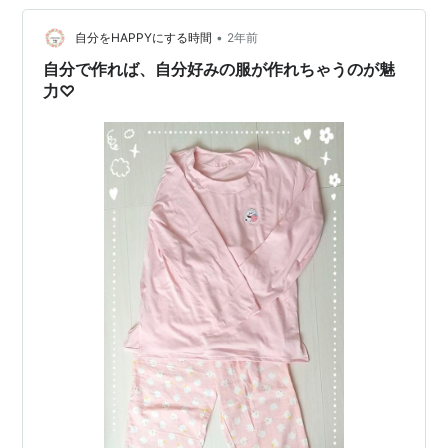
かったんですけど、う～ん、仕方ないと思い、ファスナ
ーに変更しました。 このファスナーを縫うっていうの
•
自分をHAPPYにする時間
2年前
が、結構苦手なんですけども。 ２２…
自分で作れば、自分好みの服が作れちゃうのが魅
力♡