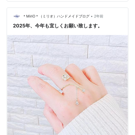
『着回せる服、育てる服』 リンク 型紙名：裾ベントプル
オーバー 難易度：基本的に簡単だけど、裾ベントの図解
が分かりづらい 特 徴：型紙は縫い代付きで写しやすい
•
＊MiriO＊（ミリオ）ハンドメイドブログ
2年前
40代以降の女性向けに…
2025年、今年も宜しくお願い致します。