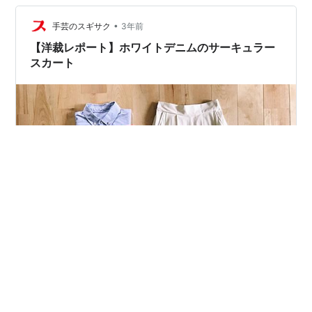
地ラクちん、そこそこきれいめなデザインを探していま
•
す。はい、きれいめに関しては多く求めません、体型カ
手芸のスギサク
3年前
バー優先！ ※補足 参考までにワタクシの体型と悩み。 45
【洋裁レポート】ホワイトデニムのサーキュラー
歳、160㎝、細身体型…
スカート
参考書籍：シンプルで着やすいまいにち服 パターン：サ
ーキュラースカート（Ｓサイズ） アレンジ：スカート丈