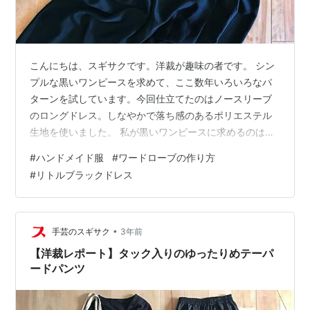
こんにちは、スギサクです。洋裁が趣味の者です。 シン
プルな黒いワンピースを求めて、ここ数年いろいろなパ
ターンを試しています。今回仕立てたのはノースリーブ
のロングドレス。しなやかで落ち感のあるポリエステル
生地を使いました。 私が黒いワンピースに求めるのは、
汎用性であります。セミフォーマルとして使えること、
#
ハンドメイド服
#
ワードローブの作り方
カジュアルなアイテムと合わせて日常着として着られる
#
リトルブラックドレス
こと。なにを着よう？と迷ったとき、困った時「これが
あって良かった！」と安心できる一枚が欲しいのです～
～。 さて今回の一枚は、スギサクさんの希望を叶えるこ
とができたのでしょうか？自問自答したところ、70点く
•
手芸のスギサク
3年前
らいかな。 手作りのリトルブラックドレス、…
【洋裁レポート】タック入りのゆったりめテーパ
ードパンツ