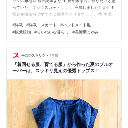
ックの布地☺️ 過去記事より ↓ 夏が来る前に作りたいと思
っていた、タックスカート 。。。 完成しました✨☺️✨ ↑
写真を撮る前にすでに 2 回着ております 。。。😊 美濃羽
まゆみさんの『 みんなで着たい 手づくり服 』の タック
#
洋裁
#
洋裁 スカート
#
ハンドメイド服
スカート から作ってます✨ このパターン（型紙）のスカ
#
観葉植物
#
ていねいな暮らし
#
美濃羽まゆみ
ートを作るのは３枚目 気に入った布地は失敗したくない
ので、“ 間違いない“ という パターンで作りたいのです
。。。 FU-KO basics. みんなで着たい 手づくり服 [ 美濃
羽まゆみ ]価格: 1760 …
•
手芸のスギサク
1年前
『着回せる服、育てる服』から作った夏のプルオ
ーバーは、スッキリ見えの優秀トップス！