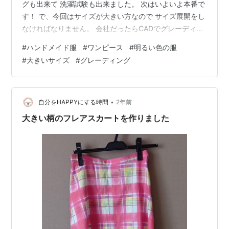
グも出来て 洗濯試験も出来ました。 次はいよいよ本番で
す！ で、今回はサイズが大きい方なので サイズ展開をし
なければなりません。 会社だったらCADでグレーディン
グするところを ハンドでやらなくてはなりません。。 基
#
ハンドメイド服
#
ワンピース
#
明るい色の服
点をX方向Y方向に動かして・・・ う～ん、脳トレになり
#
大きいサイズ
#
グレーディング
ますね＾＾ 会社で参考にしてたサイズ表を引っぱり出し
て どこをどのくらい出すか。 天幅は？鎌深は？ 会社だ
ったら大きめの人に 「ちょっとからだ貸して～」 と言っ
て計らせてもらったりしてたけど、、…
•
自分をHAPPYにする時間
2年前
大きい柄のフレアスカートを作りました