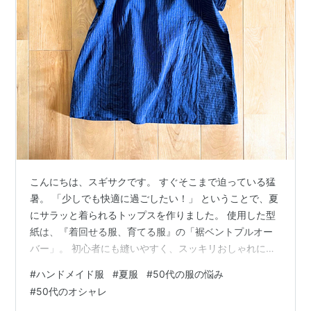
こんにちは、スギサクです。 すぐそこまで迫っている猛
暑。 「少しでも快適に過ごしたい！」 ということで、夏
にサラッと着られるトップスを作りました。 使用した型
紙は、『着回せる服、育てる服』の「裾ベントプルオー
バー」。 初心者にも縫いやすく、スッキリおしゃれに見
える、とてもおすすめの1着です。 今回は、書籍のレビュ
#
ハンドメイド服
#
夏服
#
50代の服の悩み
ー、実際に作ってみた感想、サイズ感などを詳しく紹介
#
50代のオシャレ
します！ 作ったのは「裾ベントプルオーバー」 使用書籍