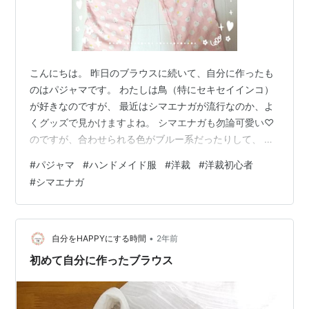
こんにちは。 昨日のブラウスに続いて、自分に作ったも
のはパジャマです。 わたしは鳥（特にセキセイインコ）
が好きなのですが、 最近はシマエナガが流行なのか、よ
くグッズで見かけますよね。 シマエナガも勿論可愛い♡
のですが、合わせられる色がブルー系だったりして、 寒
色のことが多いイメージがあります。 わたしはブルー系
#
パジャマ
#
ハンドメイド服
#
洋裁
#
洋裁初心者
のものは基本的に持たないので、グッズを買うのには悩
#
シマエナガ
んでしまいます。 そんな時、 布・生地の通販サイト：
nunocoto fabric さんで見つけたシマエナガのピンクの生
地♡ 生地の種類は、オックスやローン、ダブルガーゼ等
６種類から選択可能。 わたしは、パジャマを作ろうと思
•
自分をHAPPYにする時間
2年前
ったので、ダブ…
初めて自分に作ったブラウス