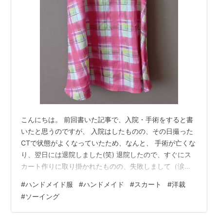
こんにちは。 前回書いた記事で、入院・手術をすると書
いたと思うのですが、 入院はしたものの、その日撮った
CTで状態がよくなっていたため、なんと、 手術が亡くな
り、翌日には退院しました(笑) 退院したので、すぐにス
カート作りに取り掛かれたものの、失敗しまして（涙）
自分で型紙を作り、裏地も着けてみようと思い、裏地づ
#
ハンドメイド服
#
ハンドメイド
#
スカート
#
洋裁
くりからスタートしたのですが、 作ってる途中に、なん
#
ソーイング
か小さくない？と思ったら、ヒップの所で引っかかっ
て、入りませんでした。 ホントはウエストゴムで作りた