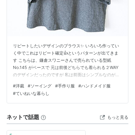
リピートしたいデザインのブラウス✨ いろいろ作ってい
く中でこれはリピート確定👍というパターンが出てきま
す こちらは、鎌倉スワニーさんで売られている型紙
No.145 がベースで 元は前後どちらでも着られる２WAY
のデザインだったのですが 私は前面はシンプルなのが好
きなので背面をボタンにして 首部分を少し詰めた仕上が
#
洋裁
#
ソーイング
#
手作り服
#
ハンドメイド服
りになるよう ソーイング教室の先生にパターンを補正し
#
ていねいな暮らし
ていただきました☺️ 背面にボタン✨✨ ↑ このカフスもポ
イント☺️👍 奇をてらうデザインよりもシンプルなデザイ
ンが好きなので パンツにもスカートにも合うこういうシ
ネットで話題
もっと見る
ャツが今の自分にはしっくりくるなと 。。。 ５分袖にボ
ックスタックが入…