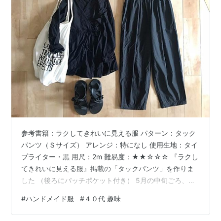
参考書籍：ラクしてきれいに見える服 パターン：タック
パンツ（Ｓサイズ） アレンジ：特になし 使用生地：タイ
プライター・黒 用尺：2m 難易度：★★☆☆☆ 『ラクし
てきれいに見える服』掲載の「タックパンツ」を作りま
した （後ろにパッチポケット付き） 5月の中旬ごろ、自
分用として仕立てていたパンツが完成しました。 ここ数
#
ハンドメイド服
#
４０代 趣味
年はワンピースメインで過ごしていましたが、やはりパ
ンツがないと不便で。 私の体型をカバーできて、履き心