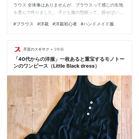
ラウス 全体像はありませんが、ブラウスって感じの生地
を選んで作りました。 子ども服の型紙って、探せばいく
らでも出てくるのですが、 大人用の型紙を売ってるパタ
#
ブラウス
#
洋裁
#
洋裁初心者
#
ハンドメイド服
ーン屋さんってなかなか見つからないんですよね💦 あっ
ても、自分好みの服が作れそうとは限らないし・・・。
そこで、購入した本があります。 シャツ&ブラウスの基
•
本パターン集 (Sewing Pattern Book) 作者:野木陽子 日本
手芸のスギサク
3年前
ヴォーグ社 Amazon こちらの本ですね。 前身頃・…
「40代からの洋服」一枚あると重宝するモノトー
ンのワンピース（Little Black dress）