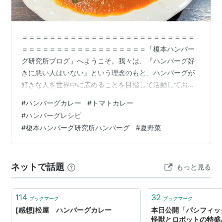
＝＝＝＝＝＝＝＝＝＝＝＝＝＝＝＝＝＝＝＝＝＝＝＝＝
＝＝＝＝＝＝＝＝＝＝＝＝＝＝＝＝＝＝「榎本ハンバー
グ研究所ブログ」へようこそ。我々は、『ハンバーグ好
きに悪い人はいない』という理念のもと、ハンバーグが
好きな人を世界中に広めることを目指して活動しており
ます。ハンバーグを食べると、どんなに機嫌の悪い人で
#
ハンバーグカレー
#
トマトカレー
も、最後は笑顔になります。ハンバーグには、人の心を
#
ハンバーグレシピ
幸せにする力が秘められています、世界中の人にハンバ
#
榎本ハンバーグ研究所ハンバーグ
#
夏野菜
ーグの魅力を伝え、明るく楽しい幸せのひと時をお届け
していきます。ハンバーグ愛は、世界を平和にします！
私たちは、榎本ハンバーグ研究所（略して、榎研）とい
ネットで話題
もっと見る
うハンバーグ専門レストランを2店舗経営しています。…
114
32
ブックマーク
ブックマーク
[感想]松屋 ハンバーグカレー
本日公開「パシフィッ
怪獣とロボットの特盛