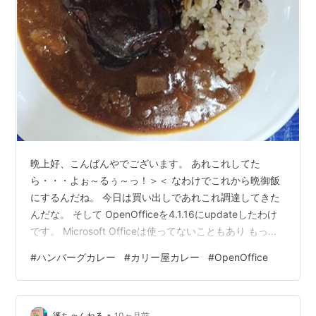
晩上好、こんばんやでございます。 あれこれしてた
ら・・・よぉ～るぅ～っ！＞＜ なわけでこれから晩御飯
にするんだね。 今日は買い出しであれこれ調達してきた
んだな。 そして OpenOfficeを4.1.16にupdateしたわけ
です。 Microsoft Officeは使ってないこともあり もっぱ
らOpenOfficeを使ってるんだよねぇ。 それはともかく昨
#
ハンバーグカレー
#
カリー屋カレー
#
OpenOffice
日の晩御飯にいただきましたのが チーズハンバーグカレ
ー ですっ！＞＜ ハウス食品／カリー屋カリー大辛に 日
本ハム／４種のチーズハンバーグを そのまま乗せただけ
•
ぇ～なんですけれど とっても美味しかったですっ！＞＜
婆ちゃんねる
10ヶ月前