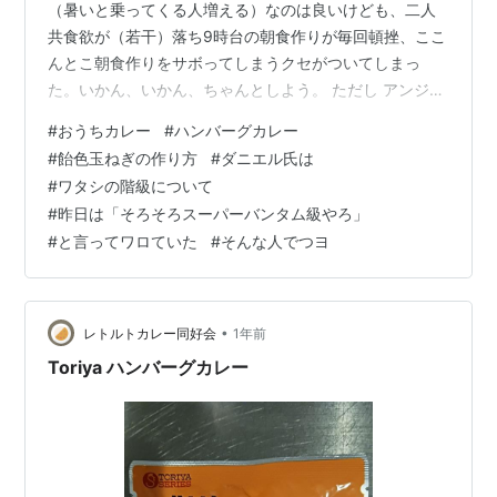
（暑いと乗ってくる人増える）なのは良いけども、二人
共食欲が（若干）落ち9時台の朝食作りが毎回頓挫、ここ
んとこ朝食作りをサボってしまうクセがついてしまっ
た。いかん、いかん、ちゃんとしよう。 ただし アンジー
はフライ級が見えてきたところだったので、これ以上
#
おうちカレー
#
ハンバーグカレー
は...となっていた矢先。今は食欲減退のお陰で少しだけ
#
飴色玉ねぎの作り方
#
ダニエル氏は
減量気味でもあるので朝食作りの完全復活には正直迷う
#
ワタシの階級について
部分もある。何せこっちに来た当時は30キロ台からのス
#
昨日は「そろそろスーパーバンタム級やろ」
タート。「1年で太らせてやる！！」の目標は確かにクリ
#
と言ってワロていた
#
そんな人でつヨ
アし健康安全圏を無事確保はしたが、これは女子のみの
アトム級以下から見ると4階級制覇が見えて…
•
レトルトカレー同好会
1年前
Toriya ハンバーグカレー