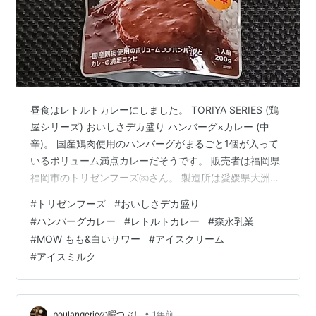
昼食はレトルトカレーにしました。 TORIYA SERIES (鶏
屋シリーズ) おいしさデカ盛り ハンバーグ×カレー (中
辛)。 国産鶏肉使用のハンバーグがまるごと1個が入って
いるボリューム満点カレーだそうです。 販売者は福岡県
福岡市のトリゼンフーズ㈱さん。 製造所は愛媛県大洲市
の㈱サンフーズさん。 1袋(200g)当たり226kcal。 今年3
#
トリゼンフーズ
#
おいしさデカ盛り
月に掛川スーパーで買いました。 208円(税別)でした。 It
#
ハンバーグカレー
#
レトルトカレー
#
森永乳業
could have been heated in a microwave oven, but was
#
MOW もも&白いサワー
#
アイスクリーム
heated in hot water. 電子レンジで温めることもできまし
#
アイスミルク
たが、お湯…
•
boulangerieの暇つぶし
1年前