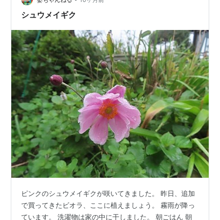
４種のチーズがなにかと言えば …
シュウメイギク
ピンクのシュウメイギクが咲いてきました。 昨日、追加
で買ってきたビオラ、ここに植えましょう。 霧雨が降っ
ています。 洗濯物は家の中に干しました。 朝ごはん 朝