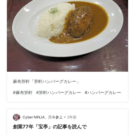
麻布笄軒「笄軒ハンバーグカレー」
#
麻布笄軒
#
笄軒ハンバーグカレー
#
ハンバーグカレー
•
Cyber NINJA、只今参上
2年前
創業77年「宝亭」の記事を読んで