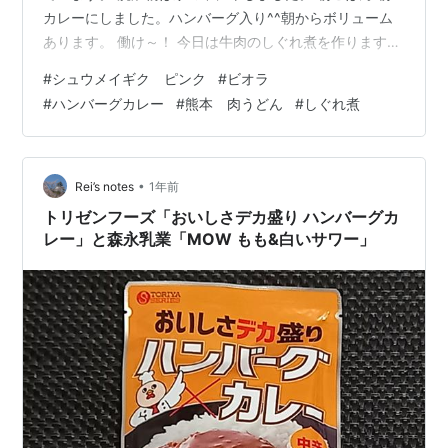
カレーにしました。ハンバーグ入り^^朝からボリューム
あります。 働け～！ 今日は牛肉のしぐれ煮を作ります。
焼き肉用の牛肉を半額で買って来て冷凍してありまし
#
シュウメイギク ピンク
#
ビオラ
た。 ごぼうとこちらも以前に茶碗蒸しを作ろうと思って
#
ハンバーグカレー
#
熊本 肉うどん
#
しぐれ煮
煮ていた椎茸が冷凍庫に入っていました。 こちらもいれ
ましょうね。 肉うどんにするか、混ぜご飯に使うか思案
中。 さて、何になりますやら。 昼ご飯はしぐれ煮混ぜご
飯 晩ご飯は肉うどんに👍 しぐれ煮、とってもおいしかっ
•
Rei’s notes
1年前
た。 肉うどんは熊本の…
トリゼンフーズ「おいしさデカ盛り ハンバーグカ
レー」と森永乳業「MOW もも&白いサワー」