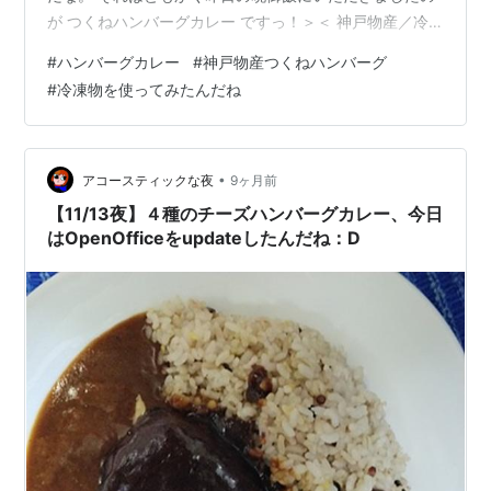
が つくねハンバーグカレー ですっ！＞＜ 神戸物産／冷
凍つくねハンバーグと ハウス食品／カリー屋カレー大辛
#
ハンバーグカレー
#
神戸物産つくねハンバーグ
とで とっても美味しかったですっ！＞＜ 油ひいてフライ
#
冷凍物を使ってみたんだね
パンで焼くべきか トースターで適当に焼くべきか悩み 楽
なトースターで焼いてみたわけです。 次回はフライパン
で焼く予定なんですが どう焼くのかは検討が必要なので
ありまふ。 んぢゃ、就寝タイムの準備をしてきます：
•
アコースティックな夜
9ヶ月前
P・・・再見っ！＞＜
【11/13夜】４種のチーズハンバーグカレー、今日
はOpenOfficeをupdateしたんだね：D