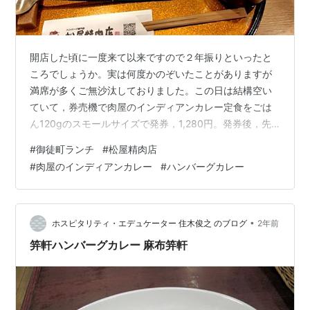
開店した頃に一度来て以来ですので２年振りといったと
ころでしょうか。実は何度かのぞいたことがありますが
満席が多くご無沙汰しておりました。この日は結構空い
ていて，券売機で肉屋のインディアンカレー定食をごは
ん120gのスモールサイズで発券，1,280円。発券後，先
客１のカウンター席に案内されました。厨房では発券に
#
御徒町ランチ
#
松屋精肉店
応じて俵型のハンバーグが焼かれていく様子が丸見え
#
肉屋のインディアンカレー
#
ハンバーグカレー
で，なかなか興味深いです。肉屋のインディアンカレー
は，お皿中央部にごはんが盛られてカレーがかけられ，
その上にハンバーグが乗せられてます。他にサラダと味
噌汁と香の物です。ハンバーグを箸で割ると肉汁が流れ
•
ホスピタリティ・エデュケーター 住木俊之 のブログ
2年前
ます。しっかり詰まった牛肉ハンバーグでもちろ…
笄軒ハンバーグカレー 麻布笄軒