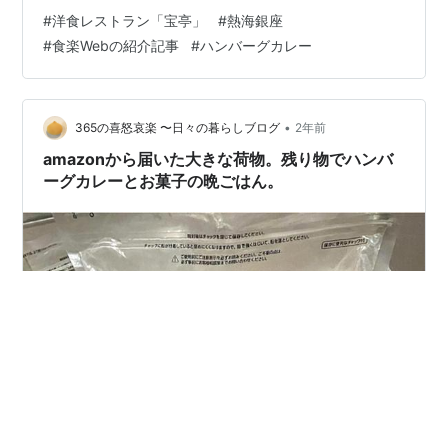
てきた場所での新装開店も多い。ただそういう店は若い
#
洋食レストラン「宝亭」
#
熱海銀座
観光客向けが一般的で、地元の高齢者はお呼びでない。
#
食楽Webの紹介記事
#
ハンバーグカレー
ある日＜食楽Web＞でこんな記事を見つけた。 【熱海グ
ルメ】愛されて77年！ 絶品「カツカレー」が名物の老舗
レストラン『宝亭』の魅力とは – 食楽web (syokuraku-
web.com) ＜熱海銀座＞という100mほどの商店街が、坂
•
365の喜怒哀楽 〜日々の暮らしブログ
2年前
を下っ…
amazonから届いた大きな荷物。残り物でハンバ
ーグカレーとお菓子の晩ごはん。