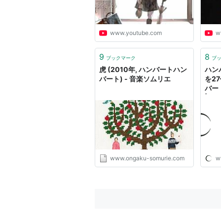
www.youtube.com
w
9
8
ブックマーク
ブ
虎 (2010年, ハンバートハン
ハン
バート) - 音楽ソムリエ
を2
バー
| CI
www.ongaku-somurie.com
w