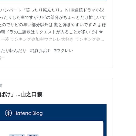
ンバートハンバート『笑ったり転んだり』 NHK連続ドラマ小説
ゆったりした曲ですがサビの部分がちょっとだけ忙しいで
たのでサビの早い部分以外は 割と弾きやすいです🎵 よほ
の朝ドラの主題歌はリクエストが入ることが多いです☆
ー🤣 ランキング参加中ウクレレ大好き ランキング参加
グ ランキング参加中【公式】はてなブログ初心者のグルー
ったり転んだり
#
ばけばけ
#
ウクレレ
ログ同盟！初心者歓迎・なんでもOK！日記・雑記10・
バー
前
ばけ」…山之口貘