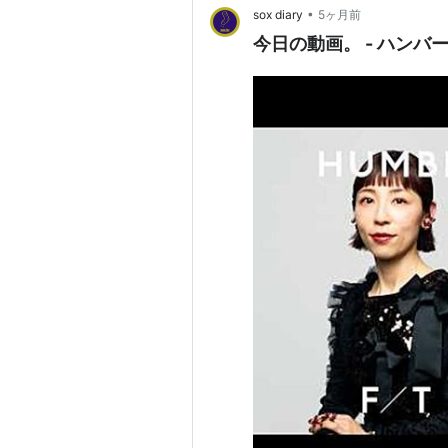
•
sox diary
5ヶ月前
今日の動画。 - ハンバート ハ