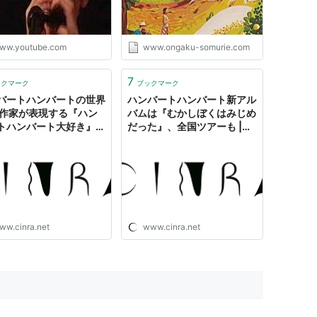
ww.youtube.com
www.ongaku-somurie.com
7
ックマーク
ブックマーク
バートハンバートの世界
ハンバートハンバート新アル
7作家が表現する『ハン
バムは『むかしぼくはみじめ
トハンバート大好き』展
だった』、全国ツアーも |
NRA
CINRA
ww.cinra.net
www.cinra.net