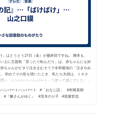
け」はとうとう27日（金）が最終回ですね。 脚本も、
しい上に主題歌「笑ったり転んだり」は、赤ちゃんにも好
で赤ちゃんがピタリ泣き止むそうで令和最強の「泣きやみ
。 初めてその歌を聴いたとき、私たち夫婦は、トキさ
と思い「ハンバートハンバート」？誰って感じでした。
話ではハンバートハンバートの「おなじ話」をかけながら
#
ハンバートハンバート
#
「おなじ話」
#
村橋直樹
』を読んでいてこれはマッチすると音響スタッフと確信し
」
#
『貘さんがゆく』
#
茨木のり子
#
筑紫哲也
うです。 ハンバートハン…