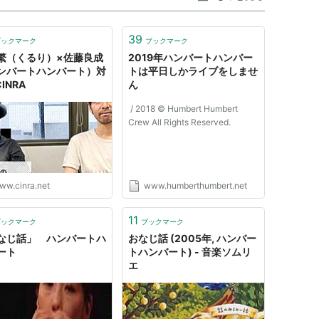
(2003/07/10 CAIP-6004)
ASIN:B00009YNRS
39
ブックマーク
ブックマーク
繁（くるり）×佐藤良成
2019年ハンバートハンバー
ンバートハンバート）対
トは平日しかライブをしませ
CINRA
ん
/ 2018 © Humbert Humbert
Crew All Rights Reserved.
ww.cinra.net
www.humberthumbert.net
11
ブックマーク
ブックマーク
なじ話」 ハンバートハ
おなじ話 (2005年, ハンバー
ート
トハンバート) - 音楽ソムリ
エ