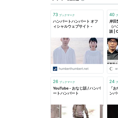
シネマ
サウンドトラック
-間- 
73
40
ブックマーク
ハンバートハンバート オフ
岸田
ィシャルウェブサイト -
（ハ
談 | 
humberthumbert.net
w
26
24
ブックマーク
YouTube - おなじ話 / ハンバ
「お
ートハンバート
ンバ