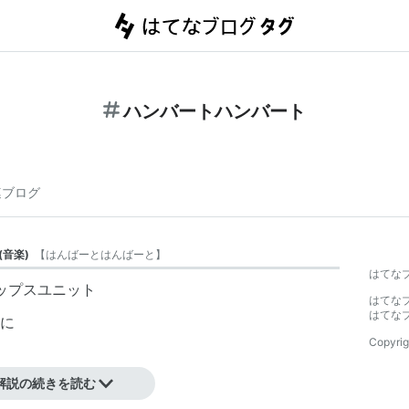
ハンバートハンバート
連ブログ
(
音楽
)
【
はんばーとはんばーと
】
はてな
のポップスユニット
はてな
はてな
に
Copyrig
解説の続きを読む