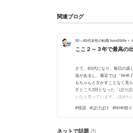
下北沢,吉祥寺のライブハウスを中
Discography
関連ブログ
アルバム
for hundreds of children (
•
50～60代女性の転職 from55life
アメリカ
の友人 (2002/09/10
ここ２～３年で最高の出
焚日 (2003/09/10 MDCL-14
11のみじかい話 (2005/05/25
さて、60代になり、毎日の楽
道はつづく (2006/08/30 )
a
送があるし、最近では「NHK
シングル
もちゃんと欠かすことなく見ら
Blowin' in the wind (2002/
すところ2回となった「ばけば
E.A.D.(2003/07/25 CXCA-1
いなと思っています。 ほめた
おなじ話 (2005/02/23 MDCS
さでしょうか？ 室内の暗さと
#
怪談
#
ばけばけ
#
NHK朝ド
子。 夕焼け。 さびれた寺や
天井 (2005/04/13 MDCS-10
リフなく表情や遠景で見せる長
コンピレーション
喫茶
ロック
now その２ (2002/
ネットで話題