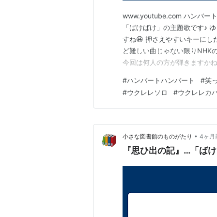
www.youtube.com ハ
「ばけばけ」の主題歌です♪ 
すね😆 押さえやすいキーにし
ど難しい曲じゃない限りNHK
今回は何人の方が弾きますかね
中【公式】2024年開設ブロ
#
ハンバートハンバート
#
笑
プ ランキング参加中はてなブ
#
ウクレレソロ
#
ウクレレカ
20・30・40・50…
•
小さな図書館のものがたり
4ヶ月
『思ひ出の記』…「ばけ