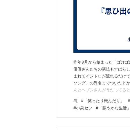
昨年9月から始まった「ばけば
俳優さんたちの演技もすばら
まれてイントロが流れるだけ
ソング」の異名までついたとか
んとヘブンさんがうたってる
チーフ演出の村橋直樹さんの
#
[
#
「笑ったり転んだり」
小泉セツさんの『思ひ出の記
#
小泉セツ
#
「賑やかな生活
て主題歌制作の依頼を決めたそ