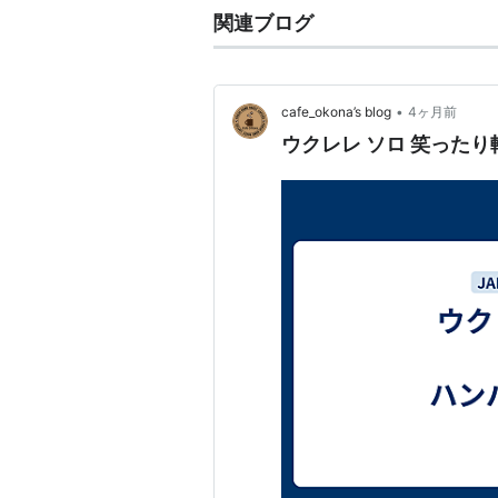
関連ブログ
•
cafe_okona’s blog
4ヶ月前
ウクレレ ソロ 笑った