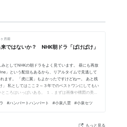
心に活動
2001/06/25 CXCA-1081)
ASIN:B00005LCL9
4ヶ月前
 CXCA-1100)
ASIN:B00006IIBQ
来ではないか？ NHK朝ドラ「ばけばけ」
47)
ASIN:B0000AFOIY
 MDCL-1469)
ASIN:B00092QQPM
しみとしてNHKの朝ドラをよく見ています。 昼にも再放
sin:B000GALDZ0
 One」という配信もあるから、リアルタイムで見逃して
れます。 「虎に翼」もよかったですけどねー。 あと残
07/10 CXCA-1102)
ASIN:B00006B0JC
け」 私としてはここ２～３年でのベストワンにしてもい
138)
ASIN:B00009YNL8
いところはいっぱいある。 １．まずは画像や構図の美し
-1058)
ASIN:B000793AJW
ろうそくの光の色。 当時の日本のもやのかかった町の様
ラ
#
ハンバートハンバート
#
小泉八雲
#
小泉セツ
、おうちの庭や、苔、池や湖。 そして、時に俳優さんがセ
59)
ASIN:B0007OE1ZO
回し。…
09/19 FVCC-80164)
ASIN:B00006GJFL
もっと見る