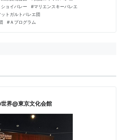
国際的に名を馳せています。 〈世界バレエフェスティ
リショイバレー
#
マリエンスキーバレエ
76年当時、有名バレエ団のス…
ツットガルトバレエ団
団
#
Ａプログラム
の世界@東京文化会館