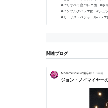
のガラ・パフォーマンスとして
#
パリオペラ座バレエ団
#
ボ
バル〉が初めて開催された19
#
ハンブルグバレエ団
#
シュ
#
モーリス・ペジャールバレエ
関連ブログ
•
MadameSoleilの備忘録
3年前
ジョン・ノイマイヤー