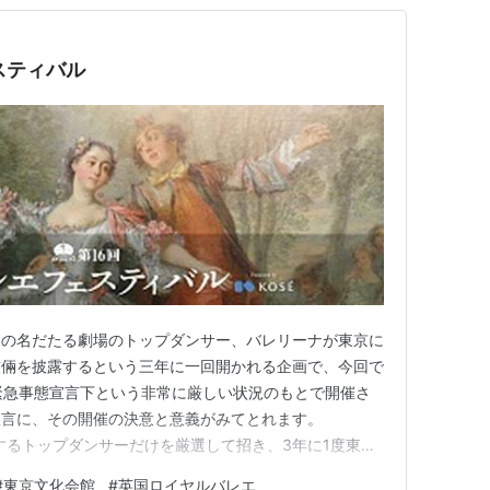
スティバル
界の名だたる劇場のトップダンサー、バレリーナが東京に
技倆を披露するという三年に一回開かれる企画で、今回で
緊急事態宣言下という非常に厳しい状況のもとで開催さ
宣言に、その開催の決意と意義がみてとれます。
躍するトップダンサーだけを厳選して招き、3年に1度東京
スティバル〉は、伝統と実績において名実ともに世界最高
#
東京文化会館
#
英国ロイヤルバレエ