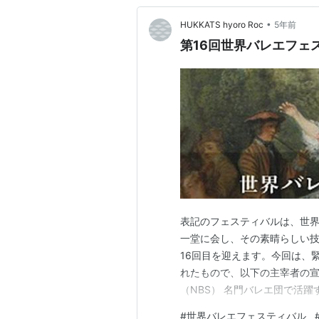
•
HUKKATS hyoro Roc
5年前
第16回世界バレエフェ
表記のフェスティバルは、世
一堂に会し、その素晴らしい
16回目を迎えます。今回は、
れたもので、以下の主宰者の
（NBS） 名門バレエ団で活
で開催する〈世界バレエフェ
#
世界バレエフェスティバル