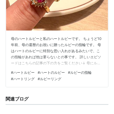
母のハートルビーと私のハートルビーです。 ちょうど10
年前、母の還暦のお祝いに贈ったルビーの指輪です。 母
はハートのルビーに特別な思い入れがあるみたいで、こ
の指輪があれば他は要らないとの事です。 詳しいエピソ
ードはこちらの記事の下の方をご覧ください↓ 母にルビ
ーを贈るまでは、大人が赤いハート型の宝石を身に付け
#
ハートルビー
#
ハートのルビー
#
ルビーの指輪
るってイメージになかったのですが、母が毎日身に付け
#
ハートリング
#
ルビーリング
ているのを見ていると凄く良い感じに思えます。 特に赤
色は気持ちを上向きにさせるので、指輪として身に付け
るのは心身の健康に良さそうですよね。 この写真を撮影
関連ブログ
する前に母と焼肉を食べたのですが、写真に写っている
三段パンケーキは母が一人で食べました…