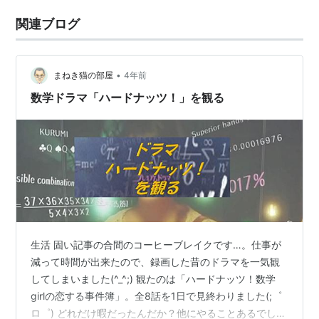
関連ブログ
•
まねき猫の部屋
4年前
数学ドラマ「ハードナッツ！」を観る
生活 固い記事の合間のコーヒーブレイクです…。仕事が
減って時間が出来たので、録画した昔のドラマを一気観
してしまいました(^_^;) 観たのは「ハードナッツ！数学
girlの恋する事件簿」。全8話を1日で見終わりました(;゜
ロ゜) どれだけ暇だったんだか？他にやることあるでし