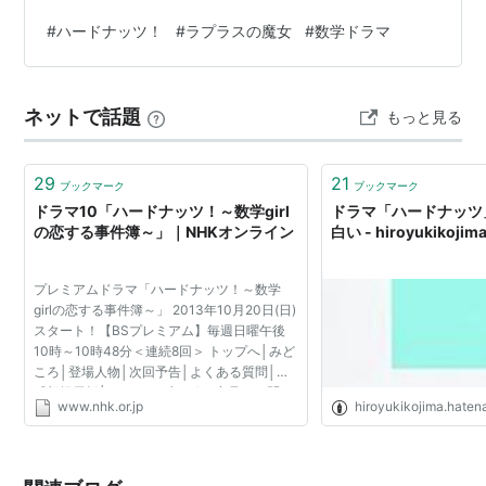
ょ？と自分に突っ込みを入れてしまいました(^◇^;)。せ
#
ハードナッツ！
#
ラプラスの魔女
#
数学ドラマ
っかく観たのだからブログに記録しておきます。その他
の数学ドラマも合わせて徒然に書いています。お時間が
あったらお付き合いください。 目次 1.ハードナッツ！数
ネットで話題
もっと見る
学girlの恋する事件簿 2.ラプラスの魔女 3.おわりに 1.ハー
ドナッツ！数学girlの恋する事件簿 簡単にあら…
29
21
ブックマーク
ブックマーク
ドラマ10「ハードナッツ！～数学girl
ドラマ「ハードナッツ
の恋する事件簿～」｜NHKオンライン
白い - hiroyukikojima
プレミアムドラマ「ハードナッツ！～数学
girlの恋する事件簿～」 2013年10月20日(日)
スタート！【BSプレミアム】毎週日曜午後
10時～10時48分＜連続8回＞ トップへ│みど
ころ│登場人物│次回予告│よくある質問│ご
感想掲示板│スタッフブログ ご意見・お問い
www.nhk.or.jp
hiroyukikojima.hate
合わせ ｜ NHKにおける個人情報保護につい
て ｜ NHK著作権保護 ｜ N...