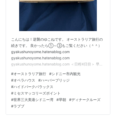
こんにちは！逆襲のゆこねです。 オーストラリア旅行の
続きです。 良かったら①～③もご覧ください（＾＾）
gyakushunoyome.hatenablog.com
gyakushunoyome.hatenablog.com
gyakushunoyome.hatenablog.com ＜日程4日目＞ 早
朝、ホテル（ケアンズ）から空港へ。 前日、添乗員さん
#
オーストラリア旅行
#
シドニー市内観光
から各部屋にAM4：00、 ホテルにモーニングコールをお
#
オペラハウス
#
ハーバーブリッジ
願いしていますと伝えられていたので、 AM3：50にスマ
#
ハイドパークバラックス
ホのアラーム設定し、起床しました(笑) 自動音声ではな
#
ミセスマッコリーズポイント
く、人（英語）だったので緊張しました(;^_^A AM6：45
#
世界三大美港シドニー湾
#
早朝
#
ディナークルーズ
出発予定でシドニー…
#
ラブブ