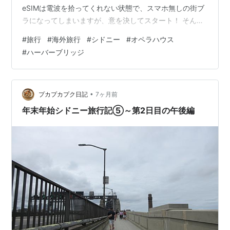
eSIMは電波を拾ってくれない状態で、スマホ無しの街ブ
ラになってしまいますが、意を決してスタート！ そんな
にたくさん時間はありませんが、せっかくシドニーに来
#
旅行
#
海外旅行
#
シドニー
#
オペラハウス
たんだから、ベタですけどオペラハウスくらいは眺めに
#
ハーバーブリッジ
行きたいですよね。 路線図とダウンロードしたGoogleマ
ップさえあれば、なんとかなる！ まずはエアポートリン
クに乗って、セントラル駅に来ました。ここがきっと、
シドニーの鉄道の中心地。 なんとなく、日本の鉄道駅と
•
プカプカプク日記
7ヶ月前
すごく雰囲気が似てる…
年末年始シドニー旅行記⑤～第2日目の午後編