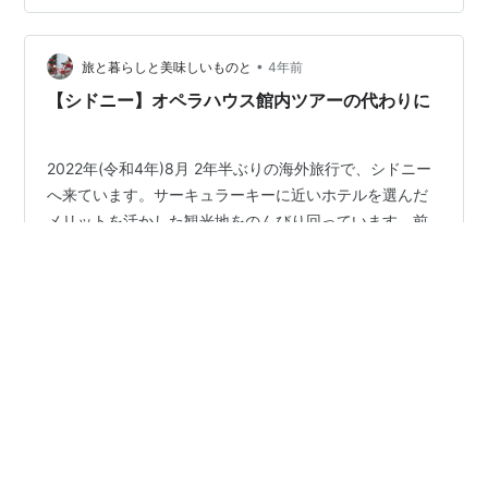
に向かうと、閑静な住宅街。 ピアモントブリッジ
（Pyrmont Bridge）からシドニーの中心街を臨みます。
高層ビル群と、シドニー・タワ…
•
旅と暮らしと美味しいものと
4年前
【シドニー】オペラハウス館内ツアーの代わりに