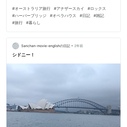
橋） 橋上のアーチになってる部分に登ることもできる
#
オーストラリア旅行
#
アナザースカイ
#
ロックス
「ブリッジ・クライム」は、ツアーに申し込む必要があ
#
ハーバーブリッジ
#
オペラハウス
#
日記
#
雑記
り、高所恐怖症の私たちにはとんでもないことなので、
#
旅行
#
暮らし
道路部分を歩くことにしました・・・記念にね ハーバー
ブリッジ向かう階段を上り、歩道を歩いてます 歩道へ向
かう途中エレベーターがありました せめて橋の中央辺り
まで歩きたかったのですが、もうここで十…
•
Sanchan-movie-englishの日記
2年前
シドニー！