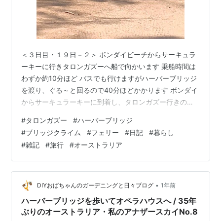
＜３日目・１９日－２＞ ボンダイビーチからサーキュラ
ーキーに行きタロンガズーへ船で向かいます 乗船時間は
わずか約10分ほど バスでも行けますがハーバーブリッジ
を渡り、ぐる～と回るので40分ほどかかります ボンダイ
からサーキュラーキーに到着し、タロンガズー行きの乗
り場へ向かうと、船が既に入船してたので慌てて飛び乗
#
タロンガズー
#
ハーバーブリッジ
りました(・・;)ﾌｩ~ なのでその辺りの写真がなくて💧 見
#
ブリッジクライム
#
フェリー
#
日記
#
暮らし
晴らしの良い2階へ上がると（満席状態）、船は動き出し
#
雑記
#
旅行
#
オーストラリア
ててオペラハウスの横を通るところでした～ オペラハウ
スの裏まで あっという間 海の上からハーバーブリッジ
水面から134mある、ハーバーブリッジのアーチ部分を歩
く「ブリッジクラ…
•
DIYおばちゃんのガーデニングと日々ブログ
1年前
ハーバーブリッジを歩いてオペラハウスへ / 35年
ぶりのオーストラリア・私のアナザースカイNo.8