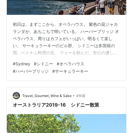
初日は、まずここから、オペラハウス。 紫色の花ジャカ
ランダが、あちこちで咲いている。 ハーバーブリッジ オ
ペラハウス、周りはカフェがいっぱい、明るくて楽し
い。 サーキュラーキーのビル群。 シドニーは多国籍の
国。ベトナム料理の店。 フォーを頼んだ。安心の優しい
味。 MuseumStation 宿泊ホテルの最寄り駅 消防署もカ
#
Sydney
#
シドニー
#
オペラハウス
ッコいい
#
ハーバーブリッジ
#
サーキュラーキー
•
Travel, Gourmet, Wine & Sake
4年前
オーストラリア2019-16 シドニー散策