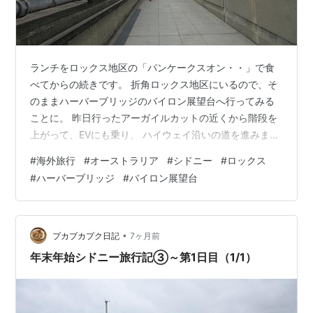
ランチをロックス地区の「パンケークスオン・・」で食
べてからの続きです。 折角ロックス地区にいるので、そ
のままハーバーブリッジのバイロン展望台へ行ってみる
ことに。 昨日行ったアーガイルカットの近くから階段を
上がって、EVにも乗り、 ハイウェイ沿いの道を進みま
す。 ハイウェイからの眺め。 ブリッジを支えるバイロン
#
海外旅行
#
オーストラリア
#
シドニー
#
ロックス
（支柱）の一つが博物館と展望台になっています。 こ
#
ハーバーブリッジ
#
バイロン展望台
こ、ここです。 ところが、あちゃ～😵 工事中みたいで閉
まってました、残念💦 仕方なくブリッジからの眺めのみ
📷 少しだけハーバーブリッジも歩きましたが、 途中でク
ニパがトイレって・笑 大急ぎで戻ります。 一番近いトイ
•
プカプカプク日記
7ヶ月前
レは、う～ん。。。MCAか…
年末年始シドニー旅行記③～第1日目（1/1）