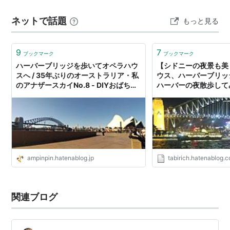
ネットで話題
もっと見る
9
7
ブックマーク
ブックマーク
ハーバーブリッジを歩いてオペラハウ
【シドニーの夜景も美
スへ / 35年ぶりのオーストラリア・私
ウス、ハーバーブリッ
のアナザースカイNo.8 - DIYおばちゃ
ハーバーの夜散歩して
んのガーデニングと日々ブログ
TABI RICH
ampinpin.hatenablog.jp
tabirich.hatenablog.
関連ブログ