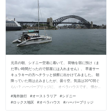
元旦の朝、シドニー空港に着いて、 荷物を宿に預け（ま
だ早い時間だったので部屋には入れません）、 早速サー
キュラキーの方へチラッと偵察に出かけてみました。 朝
降っていた雨は止みましたが、曇り空。気温は20℃弱ぐ
らい？ ハーバーブリッジに、 オペラハウスです。 懐か
しい～、ただいま！ 私、若い頃オーストラリアにワーホ
#
海外旅行
#
オーストラリア
#
シドニー
リに来ていたんです。 住んだのはメルボルン郊外です
#
ロックス地区
#
オペラハウス
#
ハーバーブリッジ
が、シドニーにも何度も来ていたので。 最後に訪れたの
は、Mちゃんの結婚式に呼ばれてキャンベラに行って以