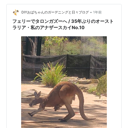
来の 約33年ぶりのシドニーよ。 因みに、クニパはケア
ンズ(2007)やゴールドコースト(2008)には一緒に来たこ
•
DIYおばちゃんのガーデニングと日々ブログ
1年前
とありますが、初シ…
フェリーでタロンガズーへ / 35年ぶりのオースト
ラリア・私のアナザースカイNo.10