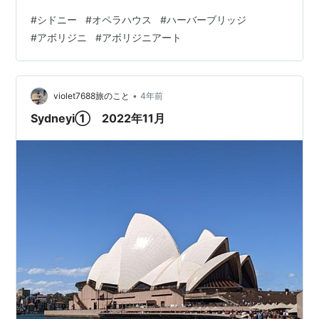
ました。 皆さんの中には知っている人もいるかと思いま
#
シドニー
#
オペラハウス
#
ハーバーブリッジ
すが、有名なハーバーブリッジを登って無料で歩くこと
#
アボリジニ
#
アボリジニアート
が出来るのです。しっかりフェンスもついているので、
走行車を心配せず歩行できます。ここから観えるオペラ
ハウスと壮大な海は圧巻です。 ○お土産屋さんでアボリ
ジニグッズを発見 皆さんはオーストラリアの先住民族は
•
violet7688旅のこと
4年前
ご存知ですか？シドニ…
Sydneyi① 2022年11月