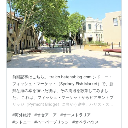
前回記事はこちら。 tralco.hatenablog.com シドニー・
フィッシュ・マーケット（Sydney Fish Market）で、新
鮮な海の幸を頂いた後は、その周辺を散策してみまし
た。 これは、フィッシュ・マーケットからピアモントブ
リッジ（Pyrmont Bridge）に向かう途中、ハリス・スト
リートとユニオン・ストリートに囲まれたちょっとした
#
海外旅行
#
オセアニア
#
オーストラリア
広場から、ユニオン・ストリートの方向の街並みです。
#
シドニー
#
ハーバーブリッジ
#
オペラハウス
街路樹が大きく、夏の日差しを遮ってくれます。 少し右