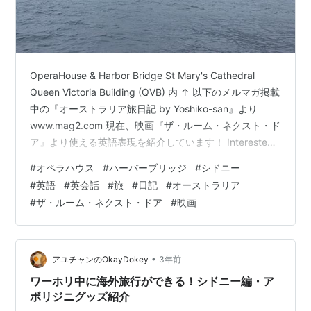
OperaHouse & Harbor Bridge St Mary's Cathedral
Queen Victoria Building (QVB) 内 ↑ 以下のメルマガ掲載
中の『オーストラリア旅日記 by Yoshiko-san』より
www.mag2.com 現在、映画『ザ・ルーム・ネクスト・ド
ア』より使える英語表現を紹介しています！ Interested?
www.youtube.com
#
オペラハウス
#
ハーバーブリッジ
#
シドニー
#
英語
#
英会話
#
旅
#
日記
#
オーストラリア
#
ザ・ルーム・ネクスト・ドア
#
映画
•
アユチャンのOkayDokey
3年前
ワーホリ中に海外旅行ができる！シドニー編・ア
ボリジニグッズ紹介