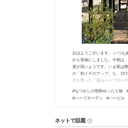
おはようございます。 いつも
から長袖にしました。今朝は
度が高いようです。いま雨は降
の「朝イチのアップ」も、20
立ち寄った「蒜山ハーブガー
方面へ来た時には、よく訪れま
#
なつかしの初秋ゆったり旅
するように心がけているので、
#
ハーブガーデン
#
ハービル
の「蒜山ハーブガーデンハービ
ネットで話題