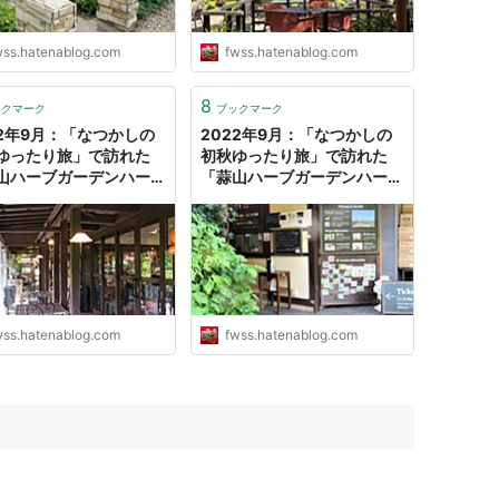
wss.hatenablog.com
fwss.hatenablog.com
8
ックマーク
ブックマーク
22年9月：「なつかしの
2022年9月：「なつかしの
ゆったり旅」で訪れた
初秋ゆったり旅」で訪れた
山ハーブガーデンハービ
「蒜山ハーブガーデンハービ
2） - fwssのえっさん
ル」（1） - fwssのえっさん
グ
ブログ
wss.hatenablog.com
fwss.hatenablog.com