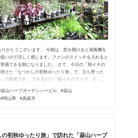
ありがとうございます。 今朝は、窓を開けると扇風機を
も低いので涼しく感じます。ファンのスイッチを入れると
実感できる朝になりました。 さて、今日の「朝イチの
に出掛けた「なつかしの初秋ゆったり旅」で、立ち寄った
」の景色です。 できるだけ「朝イチのアップ」で、草
ているので、これまでに何回も登場している「ガーデン」
#
蒜山ハーブガーデンハービル
#
蒜山
事の方は、ここを飛ばして進んでいます。 この「蒜山ハ
#
岡山県
#
真庭市
地は、岡山県真庭市の…
かしの初秋ゆったり旅」で訪れた「蒜山ハーブ