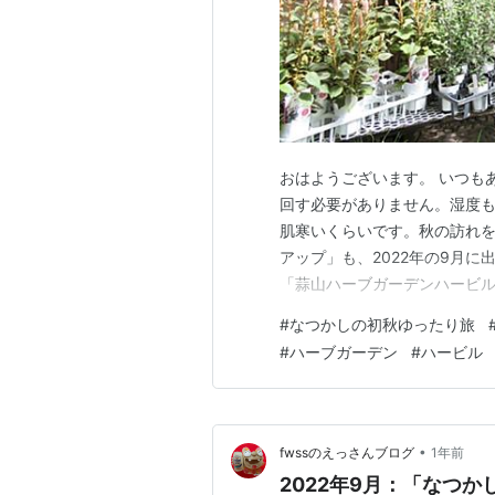
おはようございます。 いつも
回す必要がありません。湿度
肌寒いくらいです。秋の訪れを
アップ」も、2022年の9月
「蒜山ハーブガーデンハービル
花をアップするように心がけ
#
なつかしの初秋ゆったり旅
です。「なつかしの旅‥」の記
#
ハーブガーデン
#
ハービル
ーブガーデンハービル」の所在
•
fwssのえっさんブログ
1年前
2022年9月：「なつ