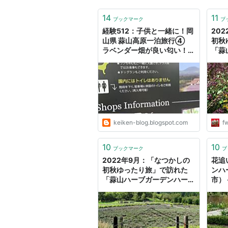
14
11
ブックマーク
ブ
経験512：子供と一緒に！岡
20
山県 蒜山高原一泊旅行④
初秋
ラベンダー畑が良い匂い！デ
「蒜
ートにおすすめ、ハーブ園
ル」（
「ハービル」を紹介します。
ブロ
keiken-blog.blogspot.com
f
10
10
ブックマーク
ブ
2022年9月：「なつかしの
花追
初秋ゆったり旅」で訪れた
ンハ
「蒜山ハーブガーデンハービ
市） 
ル」（6） - fwssのえっさん
グ
ブログ