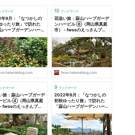
10
ックマーク
ブックマーク
22年9月：「なつかしの
花追い旅：蒜山ハーブガーデ
ゆったり旅」で訪れた
ンハービル ⑥（岡山県真庭
山ハーブガーデンハービ
市） - fwssのえっさんブロ
4） - fwssのえっさん
グ
グ
wss.hatenablog.com
fwss.hatenablog.com
9
ックマーク
ブックマーク
い旅：蒜山ハーブガーデ
2022年9月：「なつかしの
ービル ④（岡山県真庭
初秋ゆったり旅」で訪れた
- fwssのえっさんブロ
「蒜山ハーブガーデンハービ
ル」（9） - fwssのえっさん
ブログ