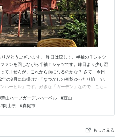
ありがとうございます。 昨日は涼しく、半袖のＴシャツ
、ファンを回しながら半袖Ｔシャツです。昨日より少し湿
ってませんが、これから雨になるのかな？ さて、今日
22年の9月に出掛けた「なつかしの初秋ゆったり旅」で、
デンハービル」です。好きな「ガーデン」なので、こちら
す。 できるだけ「朝イチのアップ」で、草花をアップ
#
蒜山ハーブガーデンハーベル
#
蒜山
「なつかしの旅‥」から分けてアップしてきました。 こ
#
岡山県
#
真庭市
ル」の所在地は、岡…
もっと見る