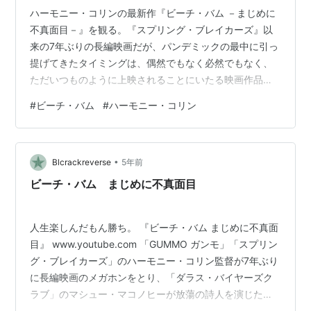
ハーモニー・コリンの最新作『ビーチ・バム －まじめに
不真面目－』を観る。『スプリング・ブレイカーズ』以
来の7年ぶりの長編映画だが、パンデミックの最中に引っ
提げてきたタイミングは、偶然でもなく必然でもなく、
ただいつものように上映されることにいたる映画作品自
体が、寡作の監督であるコリンのマイペースによってパ
#
ビーチ・バム
#
ハーモニー・コリン
ンデミックより先に今の時期に上映される成り行きにな
っただけのことに過ぎない。しかしながら、登場人物で
あるムーンドッグのぶっ飛んだ生き様はコロナ感染で一
•
層広がるコンプライアンス（自粛）の動きや不安の感情
Blcrackreverse
5年前
と反比例するようにして、一時の躊躇もなく自由や快楽
ビーチ・バム まじめに不真面目
へのベクトルに揺蕩いながら向かっている。まさに…
人生楽しんだもん勝ち。 『ビーチ・バム まじめに不真面
目』 www.youtube.com 「GUMMO ガンモ」「スプリン
グ・ブレイカーズ」のハーモニー・コリン監督が7年ぶり
に長編映画のメガホンをとり、「ダラス・バイヤーズク
ラブ」のマシュー・マコノヒーが放蕩の詩人を演じた人
間ドラマ。 かつて1冊だけ出版した詩集が大成功を収め、