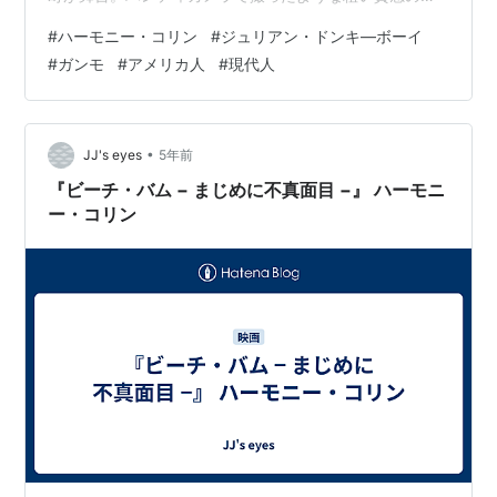
像を織り交ぜながら、住民の日常をコラージュ風に撮っ
#
ハーモニー・コリン
#
ジュリアン・ドンキ―ボーイ
ています。 その日常とは、空気銃で猫を殺したり、その
#
ガンモ
#
アメリカ人
#
現代人
肉を売ったり、酒を飲んだ勢いで家具を壊しまくった
り、コスプレして出歩いたり、「笑わないと殺す」と母
親が子どもに銃を向けたり、シャンプーしてる子にスパ
ゲティを食べさせるとか、かなり非日常なのですが、妙
•
JJ's eyes
5年前
に生々しくてリアル。 「ジュリアン」は二作目で…
『ビーチ・バム − まじめに不真面目 −』 ハーモニ
ー・コリン