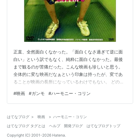
正直、全然面白くなかった。「面白くなさ過ぎて逆に面
白い」という訳でもなく、純粋に面白くなかった。最後
まで観るのが苦痛だった。こんな映画も珍しいと思う。
全体的に変な映画だなぁという印象は持ったが、変であ
ることが映画の長所になっているわけでもない。 どのシ
ーンも微妙に不快で微妙に悪趣味だった。ものすごく不
#
映画
#
ガンモ
#
ハーモニー・コリン
快でものすごく悪趣味なら、それはそれで評価できる
が、そこまでも行ききっていない。 オハイオ州の小さな
町を舞台に、そこで生活する人間(多くはティーンエイジ
はてなブログ
>
映画
>
ハーモニー・コリン
ャー)のどこか荒んだ日常を、断片的につなぎ合わせた映
はてなブログ タグとは
ヘルプ
開発ブログ
はてなブログトップ
画とでもいえばよいだろうか。一貫したストーリーがあ
るわけではない。町全体の荒廃した感じは、とて…
Copyright (C) 2001-
2026
Hatena.