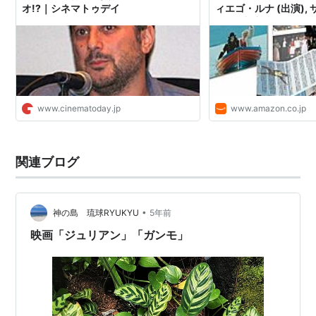
オ!?｜シネマトゥデイ
ィエゴ・ルナ (出演),
トン (出演), ドニ・ラヴ
ェルナー・ヘルツォーク 
www.cinematoday.jp
www.amazon.co.jp
関連ブログ
•
神の島 琉球RYUKYU
5年前
映画「ジュリアン」「ガンモ」