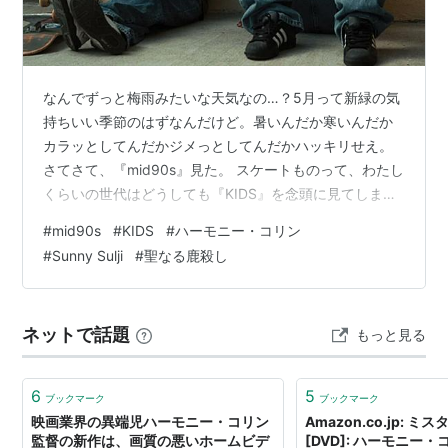
ミスター・ロンリー
（2007） 監督、脚本
ラストデイズ
（2005） 出演
KEN PARK ケン パーク
（2002） 脚本
なんでずっと梅雨みたいな天気なの…？5月って新緑の気
ジュリアン
（1999） 監督、脚本
持ちいい季節のはずなんだけど。暑いんだか寒いんだか
ガンモ
（1997） 監督、脚本
カラッとしてんだかジメっとしてんだかハッキリせえ。
KIDS／キッズ
（1995） 脚本、出演
さてさて、『mid90s』見た。 スケートものって、わたし
くらいの世代はどうしても『KIDS』を念頭に見てしまう
という悲しき習性がある。あまりにセンセーショナル
#
mid90s
#
KIDS
#
ハーモニー・コリン
で、オシャレで。 “自分もティーンのときに見た”ことも
#
Sunny Sulji
#
聖なる鹿殺し
相まって初見の衝撃を越すことはないと思う。 ただ、ス
ケートボードとティーンという共通点はあれど、それと
はまったく別の、胸がヒリヒリする物語だった。 わたし
ネットで話題
もっと見る
は男じゃないし、年上の兄弟もいない。男と女ではヒエ
ラルキーの種類や、成り立ち、…
6
5
ブックマーク
ブックマーク
映画業界の異端児ハーモニー・コリン
Amazon.co.jp: 
監督の新作は、画質の悪いホームビデ
[DVD]: ハーモニー・コ