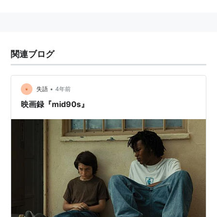
身長：173 cm
略歴
19歳のときに書いた脚本がラリー・クラーク監督によっ
関連ブログ
て『KIDS／キッズ』として映画化され、ストリート・
キッズまがいの生活を送る子供達の生々しい描写が話題
を呼び、一躍脚光を浴びる。『ガンモ』で監督デビュー
•
失語
4年前
し、以後話題作を作り続けている。
映画録『mid90s』
関連人物
レイチェル・コリン
：妻
amazon:ハーモニー・コリン
主な作品
スプリング・ブレイカーズ
（2012） 監督、脚本
ビューティフル・ルーザーズ
（2008） 出演