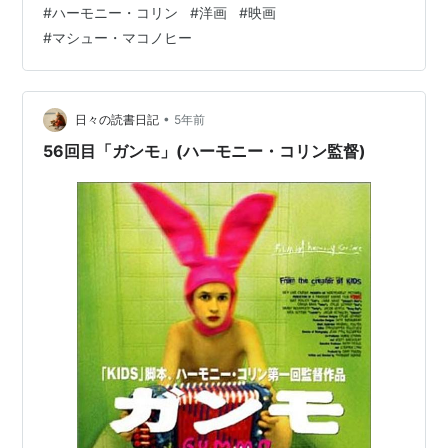
#
ハーモニー・コリン
#
洋画
#
映画
天才と称賛された詩人ムーンドッグ。その後はずっと資
#
マシュー・マコノヒー
産家の妻に頼り、パーティ三昧で酒とマリファナと女に
溺れる生活を送り続けてきた。 フロリダの太陽と海に囲
まれながら自由気ままな人生を謳歌するムーンドッグだ
ったが、ある出来事をきっかけに、新しい詩集を出版し
•
日々の読書日記
5年前
なければ無一文にな…
56回目「ガンモ」(ハーモニー・コリン監督)