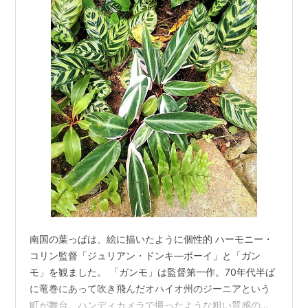
南国の葉っぱは、絵に描いたように個性的 ハーモニー・
コリン監督「ジュリアン・ドンキ―ボーイ」と「ガン
モ」を観ました。 「ガンモ」は監督第一作。70年代半ば
に竜巻にあって吹き飛んだオハイオ州のジーニアという
町が舞台。ハンディカメラで撮ったような粗い質感の映