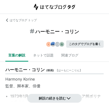
はてなブログ トップ
ハーモニー・コリン
このタグでブログを書く
言葉の解説
ネットで話題
関連ブログ
ハーモニー・コリン
(
映画
)
【
はーもにーこりん
】
Harmony Korine
監督、脚本家、俳優
1973年1月4日、アメリカ／カリフォルニア州ボリナ
解説の続きを読む
ス生まれ