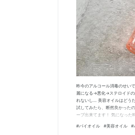
昨今のアルコール消毒のせいで
麗になる→悪化→ステロイドの
れないし… 美容オイルはどうだ
試してみたら、断然良かったの
ープ出来てます！ 気になった
なるので使い易い！！ 小林製薬 バイ
#
バイオイル
#
美容オイル
#
Yahooショッピング 手だ