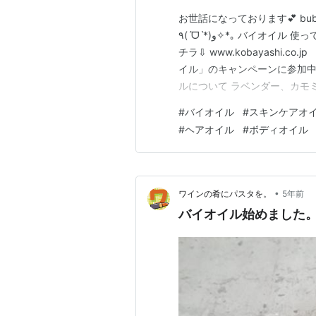
お世話になっております💕 bub
٩(ˊᗜˋ*)و✧*｡ バイオイル 使ってみたよ😊 ⇩成分についてやメカニズムなど詳しくはコ
チラ⇩ www.kobayashi.
イル」のキャンペーンに参加中
ルについて ラベンダー、カモ
バリー成分ピュアセリンオイル
#
バイオイル
#
スキンケアオ
売されてから 世界の多くの女
#
ヘアオイル
#
ボディオイル
•
ワインの肴にパスタを。
5年前
バイオイル始めました