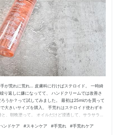
手が荒れに荒れ… 皮膚科に行けばステロイド。 一時綺
繰り返しに嫌になってて、 ハンドクリームでは改善さ
ろうか？って試してみました。 最初は25mlのを買って
で大きいサイズを購入。 手荒れはステロイド使わずキ
時と、朝晩塗って。 オイルだけど浸透して、サラサラに
オイル posted with カエレバ 楽天市場 Amazon
ハンドケア
#
スキンケア
#
手荒れ
#
手荒れケア
けじゃなく体の荒れてた所にも使ってるから無くなるのは早