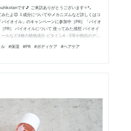
uhikotanです🎵 ご来訪ありがとうございます✧*｡
co.jp 「バイオイル」のキャンペーンに参加中［PR］「バイオ
［PR］ バイオイルについて 使ってみた感想 バイオイ
ミールなど4種の植物成分 ビタミンA・E等や独自のデリ
が配合されています。 1987年に南アフリカ共和国で発
イル
#
保湿
#
PR
#
ボディケア
#
ヘアケア
性から支持されているロングセラー商品です。 ス…
。