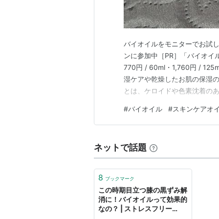
バイオイルをモニターでお試し
ンに参加中［PR］「バイオイル
770円 / 60ml・1,760円 
湿ケアや乾燥したお肌の保湿の
とは、ケロイドや色素沈着の
す。 化粧水の後に1～2滴を
#
バイオイル
#
スキンケアオ
す。 フェイスケアだけでなく
後にフェイスケアの…
ネットで話題
8
ブックマーク
この時期目立つ膝の黒ずみ解
消に！バイオイルって効果的
なの？ | ストレスフリー
navi.