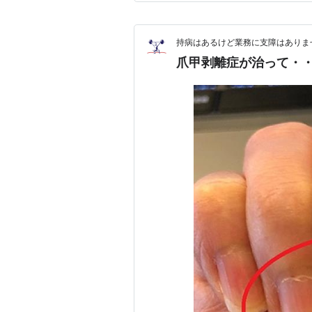
い。笑 そこもス…
持病はあるけど業務に支障はありま
爪甲剥離症が治って・