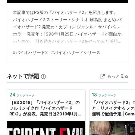
1998年8月6日に、PlayStationでデュアルショックに対
本記事ではPS版の『バイオハザード2』を紹介します。
応しいくつかの新要素を追加した「デュアルショック
バイオハザード2 ストーリー・シナリオ 難易度 まとめ バ
Ver.」が発売された。
イオハザード2 発売元：カプコン ジャンル：サバイバル
他機種にも移植されており、1999年2月19日に
ホラー 発売年：1998年1月29日 バイオハザードが面白か
Windows版、1999年12月22日にドリームキャスト版、
ったので、 引き続きバイオハザード2をやってみた感想
2000年1月28日にNintendo64版、 2003年1月23日に
を書いていこうと思う。 前も書いたけど、バイオハザー
#
バイオハザード2
#
バイオハザードシリーズ
ニンテンドーゲームキューブ版が発売された。移植版は
ド2もやったことはあるんだけど、 クリアはしたことが
ない。 昔やった時は、 最初の警察署を少しやったぐらい
「デュアルショックVer.」がベースとなっている。N64
で積んだというか投げたんじゃないかなと思う。 2は1同
版には『
バイオハザード0
』『
バイオハザード3 LAST
ネットで話題
もっと見る
様にレオンとクレアという2人の主人公がいるんだけど、
ESCAPE
』との繋がりを示すEXファイルなどの追加要素
難易度が違うのではなくて、ストーリー的に違うらし
もある。
い。 レ…
24
18
ブックマーク
ブックマーク
［E3 2018］「バイオハザード2」の
『バイオハザード2』T
関連商品
フルリメイク作「バイオハザード
と」リメイクするファ
RE:2」が発表。発売日は2019年1月
無料で配信予定 | Game*
25日
内・海外ゲーム情報サ
バイオ・ハザード2
出版社/メーカー:
カプコン