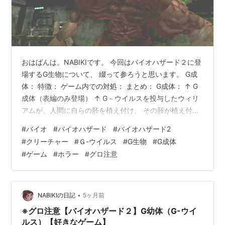
おはばんは。NABIKIです。 今回はバイオハザード２に登
場するG生物について、 綴って参ろうと思います。 G成
体： 特徴： ゲーム内での対処： まとめ： G成体： ↑ G
成体（表編のみ登場） ↑ G－ウイルスを投与したウィリ
アムが、人間に自らの胚を植え付け、 その胚が植え付け
た人間から独立し、成長した存在。 レオンとクレアのス
#
バイオ
#
バイオハザード
#
バイオハザード2
トーリー両方において、 表編のみにしか登場せず、レオ
#
クリーチャー
#
Ｇ-ウイルス
#
G生物
#
G成体
ンでは記者であるベンを クレアでは警察署長のアイアン
#
ゲーム
#
ホラー
#
グロ注意
ズに胚を植え付けて誕生した。 特徴： 短時間で人間を上
回る体格を会得しており、G生物特有の眼球も 形成され
ていることが確認できる。 ↑ G成体（変異前に確認でき
る眼球…
•
NABIKIの日記
5ヶ月前
※グロ注意【バイオハザード２】G幼体（G-ウイ
ルス）【好きなゲーム】