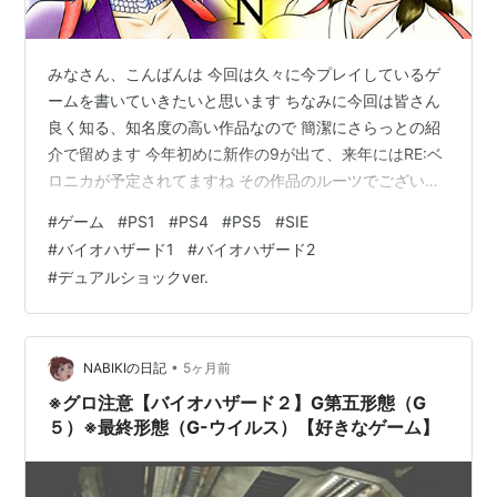
この商品を含むブログを見る
みなさん、こんばんは 今回は久々に今プレイしているゲ
バイオ・ハザード2
ームを書いていきたいと思います ちなみに今回は皆さん
出版社/メーカー:
カプコン
良く知る、知名度の高い作品なので 簡潔にさらっとの紹
発売日:
2000/01/28
介で留めます 今年初めに新作の9が出て、来年にはRE:ベ
メディア:
Video Game
この商品を含むブログを見る
ロニカが予定されてますね その作品のルーツでございま
すこれ↓ BIOHAZARD（以下1と表記） あと、続編のこれ
#
ゲーム
#
PS1
#
PS4
#
PS5
#
SIE
↓ BIOHAZARD 2（以下2と表記） 自分は1より2の方がち
#
バイオハザード1
#
バイオハザード2
バイオハザード 2
ょっとしたことがあって印象強いです で、半年程前に1が
#
デュアルショックver.
出版社/メーカー:
カプコン
セールで半額（500円）で販売されていたので購入 2もセ
発売日:
2003/01/23
ールしないかなと待ってましたが今現在もセールは1回も
メディア:
Video Game
してないですね ただ、2の購入にはセール以外で…
クリック
: 5回
•
この商品を含むブログ (6件) を見る
NABIKIの日記
5ヶ月前
※グロ注意【バイオハザード２】G第五形態（G
５）※最終形態（G-ウイルス）【好きなゲーム】