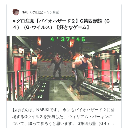
おろか、異常なまでに肉体が肥大化した結果 自ら移動す
ることが…
•
NABIKIの日記
5ヶ月前
※グロ注意【バイオハザード２】G第四形態（G
４）（G-ウイルス）【好きなゲーム】
おはばんは。NABIKIです。 今回もバイオハザード２に登
場するGウイルスを投与した、 ウィリアム・バーキンに
ついて、綴って参ろうと思います。 G第四形態（G４）：