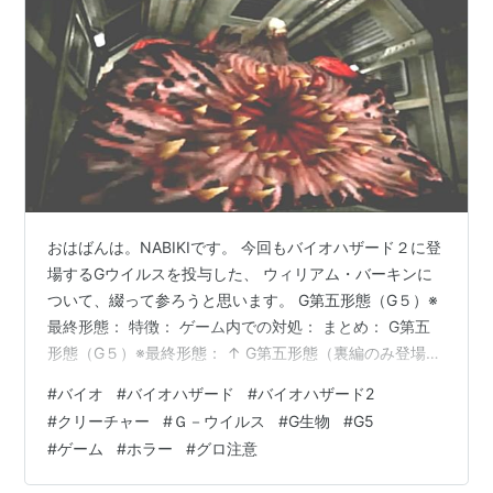
おはばんは。NABIKIです。 今回もバイオハザード２に登
場するGウイルスを投与した、 ウィリアム・バーキンに
ついて、綴って参ろうと思います。 G第五形態（G５）※
最終形態： 特徴： ゲーム内での対処： まとめ： G第五
形態（G５）※最終形態： ↑ G第五形態（裏編のみ登場）
↑ 表編で倒された第四形態のウィリアムが、 G生物特有
#
バイオ
#
バイオハザード
#
バイオハザード2
の超回復により更に変異が進んだ姿であり、 本作におけ
#
クリーチャー
#
Ｇ－ウイルス
#
G生物
#
G5
るラスボスである。 特徴： これまでの人型や獣の姿はお
#
ゲーム
#
ホラー
#
グロ注意
ろか、原形すら留めていない 異形の姿となり果ててお
り、かなりグロテスクな姿である。 第四形態の素早さは