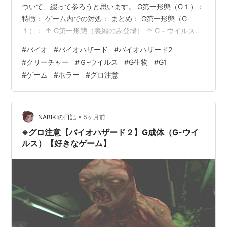
ついて、綴って参ろうと思います。 G第一形態（G１）：
特徴： ゲーム内での対処： まとめ： G第一形態（G
１）： ↑ G第一形態（裏編のみ登場） ↑ G－ウイルスを
投与したウィリアムが、最初に変異した形態。 元々G－
#
バイオ
#
バイオハザード
#
バイオハザード2
ウイルスを研究していたウィリアムは、 アンブレラ本社
#
クリーチャー
#
Ｇ-ウイルス
#
G生物
#
G1
からサンプルを渡すよう言われるも、 自身が生み出した
#
ゲーム
#
ホラー
#
グロ注意
最高傑作であるＧ－ウイルスが 他人の手に渡ることを許
さなかった。 要請を拒否した結果、本社はＧ－ウイルス
を奪取すべく ハンク率いる特殊部隊を派遣する。 その際
にウィリア…
•
NABIKIの日記
5ヶ月前
※グロ注意【バイオハザード２】G成体（G-ウイ
ルス）【好きなゲーム】