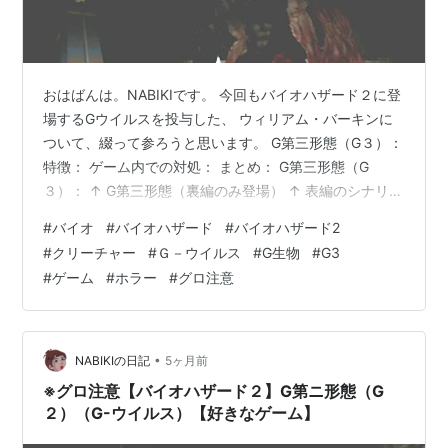
おはばんは。NABIKIです。 今回もバイオハザード２に登
場するGウイルスを投与した、 ウィリアム・バーキンに
ついて、綴って参ろうと思います。 G第三形態（G３）：
特徴： ゲーム内での対処： まとめ： G第三形態（G
３）： ↑ G第三形態（裏編のみ登場） ↑ 表編のシナリオ
で傷を負った第二形態のウィリアムが G細胞による超回
#
バイオ
#
バイオハザード
#
バイオハザード2
復で肉体の修復を行うと同時に、 更に変異が進んだ形
#
クリーチャー
#
Ｇ－ウイルス
#
G生物
#
G3
態。 この時点で完全なG生物へ変異しており、 加えて第
#
ゲーム
#
ホラー
#
グロ注意
二形態までに見られたアンバランスな 体の比重が解消さ
れたため、移動速度が向上している。 特徴： G生物特有
の眼球が両肩に形成されており、 更に凶暴性を増してい
る形態。 …
•
NABIKIの日記
5ヶ月前
※グロ注意【バイオハザード２】G第ニ形態（G
２）（G-ウイルス）【好きなゲーム】