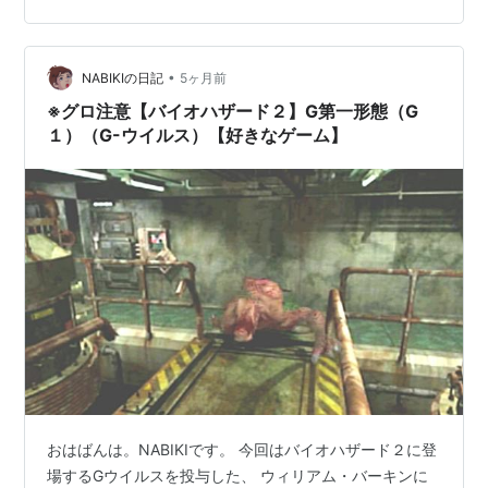
スを投与して間もない第一形態と比べ、 G細胞の浸食が
更に進んでおり、 完全なG生物に近づいている。 ウィリ
アム本人…
•
NABIKIの日記
5ヶ月前
※グロ注意【バイオハザード２】G第一形態（G
１）（G-ウイルス）【好きなゲーム】
おはばんは。NABIKIです。 今回はバイオハザード２に登
場するGウイルスを投与した、 ウィリアム・バーキンに