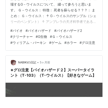
場するG－ウイルスについて、 綴って参ろうと思いま
す。 Ｇ－ウイルス： 特徴： 死者を蘇らせる？？？： ま
とめ： Ｇ－ウイルス： ↑ G－ウイルスのサンプル（シェ
リーのペンダント） ↑ アンブレラの天才科学者であるウ
ィリアム・バーキンが 完成させたT-ウイルスをも上回る
#
バイオ
#
バイオハザード
#
バイオハザード2
危険なウイルス。 今作のカギとも言える存在であり、こ
#
クリーチャー
#
G生物
#
Ｇ－ウイルス
のG－ウイルスを巡って 様々な思惑が交錯する。 これら
#
ウィリアム・バーキン
#
ゲーム
#
ホラー
#
グロ注意
は別の派生作品にも影響しているが、 G－ウイルスが登
場する作品は、今作ならびに今作をベースとする 作品以
外ではほとんど登場する機会がない。 これらについては
後で言及す…
•
NABIKIの日記
5ヶ月前
※グロ注意【バイオハザード２】スーパータイラ
ント（T-103）（T-ウイルス）【好きなゲーム】