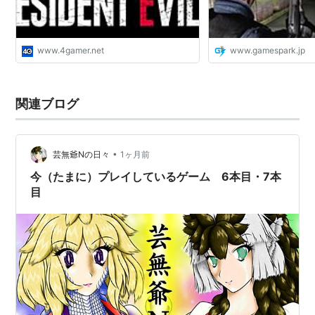
発売日:
1998/01/29
メディア:
Video Game
購入
: 3人
クリック
: 31回
この商品を含むブログ (11件) を見る
www.4gamer.net
www.gamespark.jp
関連ブログ
バイオハザード2 デュアルショッ
クVer.
出版社/メーカー:
カプコン
•
芸無爺Nの日々
1ヶ月前
発売日:
1998/08/06
今（たまに）プレイしているゲーム 6本目・7本
メディア:
Video Game
クリック
: 35回
目
この商品を含むブログ (7件) を見る
バイオ・ハザード2 value plus
出版社/メーカー:
カプコン
発売日:
1999/12/22
メディア:
Video Game
クリック
: 16回