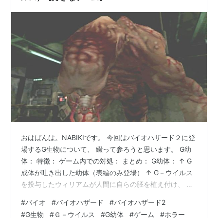
おはばんは。NABIKIです。 今回はバイオハザード２に登
場するG生物について、 綴って参ろうと思います。 G幼
体： 特徴： ゲーム内での対処： まとめ： G幼体： ↑ G
成体が吐き出した幼体（表編のみ登場） ↑ G－ウイルス
を投与したウィリアムが人間に自らの胚を植え付け、 そ
の胚が植え付けた人間から独立し、成長した成体から 産
#
バイオ
#
バイオハザード
#
バイオハザード2
み落とされた存在。 特徴： G成体については次回言及す
#
G生物
#
Ｇ－ウイルス
#
G幼体
#
ゲーム
#
ホラー