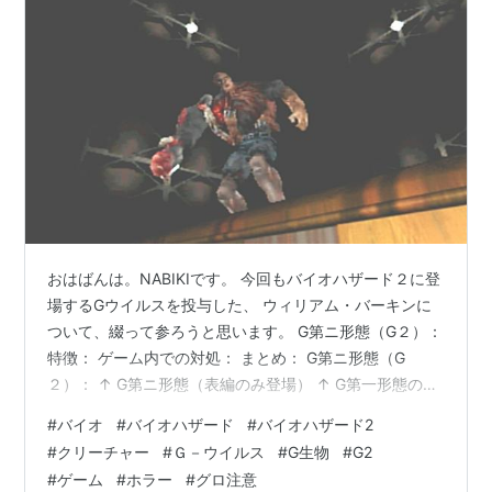
おはばんは。NABIKIです。 今回もバイオハザード２に登
場するGウイルスを投与した、 ウィリアム・バーキンに
ついて、綴って参ろうと思います。 G第ニ形態（G２）：
特徴： ゲーム内での対処： まとめ： G第ニ形態（G
２）： ↑ G第ニ形態（表編のみ登場） ↑ G第一形態のウ
ィリアムが裏シナリオの戦闘で傷を負い、 G生物特有の
#
バイオ
#
バイオハザード
#
バイオハザード2
超回復により肉体の修復と同時に 更に変異が進んだ姿。
#
クリーチャー
#
Ｇ－ウイルス
#
G生物
#
G2
遭遇時はターンテーブルの車両の上から鉄パイプを投げ
#
ゲーム
#
ホラー
#
グロ注意
た後、 右腕が鋭利な爪に変異する。 特徴： Ｇ－ウイル