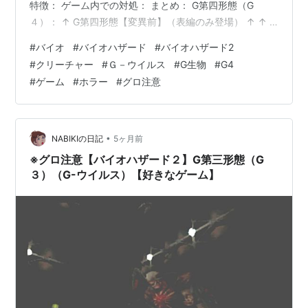
特徴： ゲーム内での対処： まとめ： G第四形態（G
４）： ↑ G第四形態【変異前】（表編のみ登場） ↑ ↑ G
第四形態【変異後】（表編のみ登場） ↑ 度重なる主人公
#
バイオ
#
バイオハザード
#
バイオハザード2
たちとの戦闘により、ダメージを負った ウィリアムが更
#
クリーチャー
#
Ｇ－ウイルス
#
G生物
#
G4
に変異を繰り返し、新たな形態に移行した姿。 表編の脱
#
ゲーム
#
ホラー
#
グロ注意
出路であるエレベーター前で遭遇することになり、 コイ
ツを倒さない限り、エレベーターに乗ることはできな
い。 特徴： 登場時は第三形態とほとんど同じ姿だが、
一定のダメ…
•
NABIKIの日記
5ヶ月前
※グロ注意【バイオハザード２】G第三形態（G
３）（G-ウイルス）【好きなゲーム】