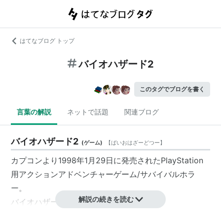
はてなブログ トップ
バイオハザード2
このタグでブログを書く
言葉の解説
ネットで話題
関連ブログ
バイオハザード2
(
ゲーム
)
【
ばいおはざーどつー
】
カプコンより1998年1月29日に発売されたPlayStation
用アクションアドベンチャーゲーム/サバイバルホラ
ー。
解説の続きを読む
バイオハザードシリーズ
の第2作目。
映画第2作は『バイオハザードII アポカリプス』を参