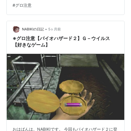
るが、そもそもG生物としては 不完全な個体から誕生し
#
グロ注意
た幼体のため、繁殖能力は有しておらず、 産み落とされ
たら主人公に向かって突っ込み、 ラージ・ローチ同様頸
動脈に噛みついて、即死させてくる 厄介な存在となって
いる。 …
•
NABIKIの日記
5ヶ月前
※グロ注意【バイオハザード２】Ｇ－ウイルス
【好きなゲーム】
おはばんは。NABIKIです。 今回もバイオハザード２に登