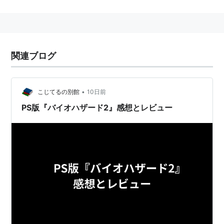
照。
概要
前作『バイオハザード』で起きた洋館事件から約2ヵ月
関連ブログ
後（1998年9月29日以降）の物語。
新米警官
レオン・S・ケネディ
と、前作で活躍した
クリ
ス・レッドフィールド
の妹
クレア・レッドフィールド
が
•
こじてるの別館
10日前
主人公。
PS版『バイオハザード2』感想とレビュー
ラクーンシティにウィルスが蔓延し市民はゾンビ化して
しまい、クレアとレオンはそれぞれ捜索を始めるところ
から物語が始まる。
2人の主人公にそれぞれ表と裏の2つのシナリオがあ
り、主人公の行動がもうひとりの主人公に影響するザッ
ピングシステムを採用している。
移植など