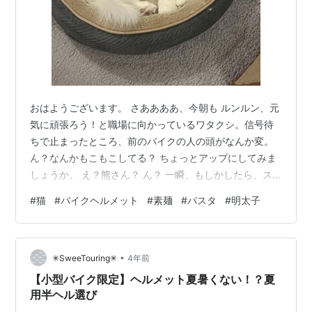
おはようございます。 さああああ、今朝も ルンルン、元
気に頑張ろう！と職場に向かっているワタクシ。信号待
ちで止まったところ、前のバイクの人の頭がなんか変。
ん？なんかもこもこしてる？ ちょっとアップにしてみま
しょうか。 え？熊さん？ ん？ 一瞬、もしかしたら、ス
ターワーズに出てくる、イウオーク族の方かと ね？ 写真
#
猫
#
バイクヘルメット
#
素麺
#
パスタ
#
明太子
はアマゾンさんより もしそうだったら、お話した～い、
なんて思いつつ後ろについていったのですが、あるT路地
にて、彼は左に、私は右に、という分かれ道になってし
•
まいました。左に曲がっていく彼の姿をみて、納得。ど
✳︎SweeTouring✳︎
4年前
うやら、ヘルメットの上に被るカバーみたいなものらし
【小型バイク限定】ヘルメット夏暑くない！？夏
いんです。 そんなものがあるの…
用半ヘル選び