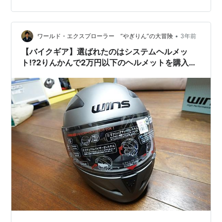
ズに応えるフランス発のブランドASTONEから「GT-
1000F」を紹介します。FRP（繊維強化プラスチック）
製の軽量モデルで、インナーバイザー付き。価格も手頃
で、見た目もスタイリッシュ。果たしてその実力は──？
•
ワールド・エクスプローラー “やぎりん”の大冒険
3年前
はじめに：ヘルメット選びは“走り…
【バイクギア】選ばれたのはシステムヘルメッ
ト⁉2りんかんで2万円以下のヘルメットを購入
(CR-1)