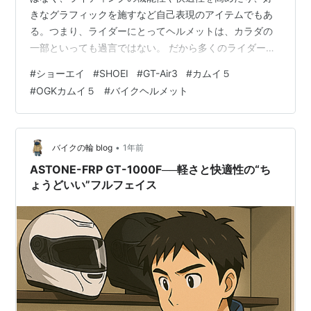
きなグラフィックを施すなど自己表現のアイテムでもあ
る。つまり、ライダーにとってヘルメットは、カラダの
一部といっても過言ではない。 だから多くのライダーは
ヘルメットにこだわる。 まず、ヘルメットの２大巨頭で
#
ショーエイ
#
SHOEI
#
GT-Air3
#
カムイ５
ある”ショーエイ”と”アライ”。 約８割のライダーがこの２
#
OGKカムイ５
#
バイクヘルメット
つのメーカーを使用している（だろう）。そして「ショ
ーエイ派」と「アライ派」に分類される。 残りの２割は
他の国産メーカーや外国メーカーのヘルメットを被って
いる（2026年ブルさん調べ：N=ブルさんのバイク仲間
•
バイクの輪 blog
1年前
10人ほど）。 で、ブルさんは基…
ASTONE-FRP GT-1000F──軽さと快適性の“ち
ょうどいい”フルフェイス