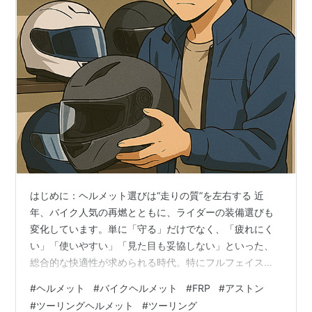
はじめに：ヘルメット選びは“走りの質”を左右する 近
年、バイク人気の再燃とともに、ライダーの装備選びも
変化しています。単に「守る」だけでなく、「疲れにく
い」「使いやすい」「見た目も妥協しない」といった、
総合的な快適性が求められる時代。特にフルフェイスヘ
ルメットは、長距離ツーリングや高速走行での安心感を
#
ヘルメット
#
バイクヘルメット
#
FRP
#
アストン
支える重要なアイテムです。 今回は、そんな時代のニー
#
ツーリングヘルメット
#
ツーリング