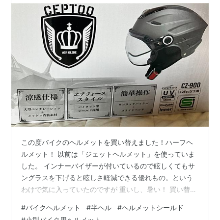
この度バイクのヘルメットを買い替えました！ハーフヘ
ルメット！ 以前は「ジェットヘルメット」を使っていま
した。 インナーバイザーが付いているので眩しくてもサ
ングラスを下げると眩しさ軽減できる優れもの。という
わけで気に入っていたのですが 重いし、暑い！ 買い替え
たい理由1位は「重い」 快適さを求めて半ヘルを買うこと
#
バイクヘルメット
#
半ヘル
#
ヘルメットシールド
にしました。 ホームセンターとバイクショップの３店舗
#
小型バイク用ヘルメット