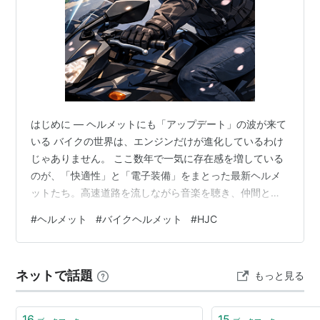
はじめに ― ヘルメットにも「アップデート」の波が来て
いる バイクの世界は、エンジンだけが進化しているわけ
じゃありません。 ここ数年で一気に存在感を増している
のが、「快適性」と「電子装備」をまとった最新ヘルメ
ットたち。高速道路を流しながら音楽を聴き、仲間とイ
ンカムで会話し、夏場でもそこそこ涼しく、しかも安全
#
ヘルメット
#
バイクヘルメット
#
HJC
性はしっかり――そんな欲張りなニーズに応えるモデル
が増えてきました。 今回取り上げる HJC HJH244 RPHA
71 フルフェイスヘルメット は、まさにその「今どきヘル
ネットで話題
もっと見る
メット」のど真ん中にいる一本。 プレミアムスポーツツ
ーリングという肩書きにふさわしく、軽さ・空力・快適
装備・インカム対…
16
15