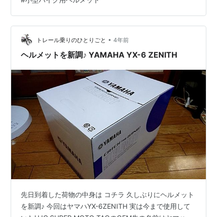
へ下見！ コーナン、バイクワールド、DCMダイキを下見
しました。 置いている半ヘルはさまざま。 ＜夏用 半ヘ
ルの条件＞ SG規格適合品（バイクに乗る最低限） シー
ルドがある 耳当てがある 軽い ハーフヘルメットって危
•
トレール乗りのひとりごと
4年前
なくない？ 事故した…
ヘルメットを新調♪ YAMAHA YX-6 ZENITH
先日到着した荷物の中身は コチラ 久しぶりにヘルメット
を新調♪ 今回はヤマハYX-6ZENITH 実は今まで使用して