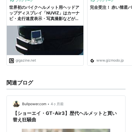
ブックマーク
ブックマーク
世界初のバイクヘルメット用ヘッドア
完全受注！ 赤い彗星
ップディスプレイ「NUVIZ」はカーナ
ビ・走行速度表示・写真撮影などが可
能
gigazine.net
www.gizmodo.jp
関連ブログ
•
Bullpower.com
4ヶ月前
【ショーエイ・GT-Air3】歴代ヘルメットと買い
替え狂騒曲