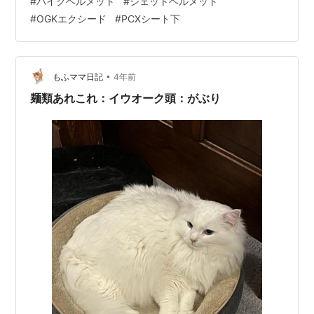
#
バイクヘルメット
#
ジェットヘルメット
安全に使えるヘルメットであること リンク 条件に当ては
#
OGKエクシード
#
PCXシート下
まったのがこのオージーケーカブトのジェットヘルメッ
トでした。エクシード、無地が一番安い！ OGK Kabuto
EXCEED Mサイズ ヘルメットの重さは！？ 1.45キロでし
た。ヘルメットにしたら軽い方なのかな？ PCX…
•
もふママ日記
4年前
麺類あれこれ：イウオーク頭：がぶり