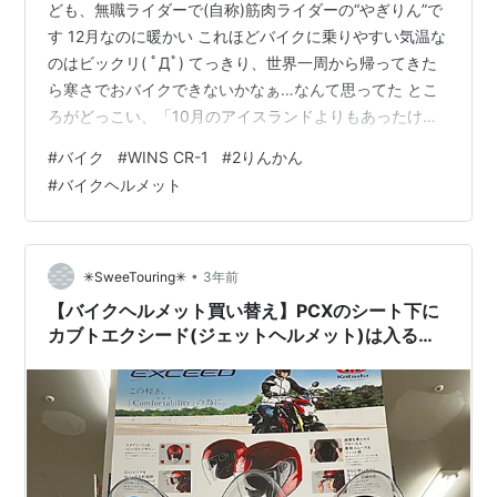
ども、無職ライダーで(自称)筋肉ライダーの“やぎりん”で
す 12月なのに暖かい これほどバイクに乗りやすい気温な
のはビックリ( ﾟДﾟ) てっきり、世界一周から帰ってきた
ら寒さでおバイクできないかなぁ…なんて思ってた とこ
ろがどっこい、「10月のアイスランドよりもあったけぇ
じゃないか(笑)」 嬉しい誤算ですなぁ(●'◡'●) おそらく
#
バイク
#
WINS CR-1
#
2りんかん
気候変動なので素直に喜ぶべきではないのですが、ライ
#
バイクヘルメット
ダーの自分にとってはどうしてもありがたやと喜んでし
まう今日この頃。 みなさんはいかがお過ごしでしょう
か？(バイク乗ってる？) 近況報告はこれくらいにして本
題に入ります 目次 ヘルメットの賞味期限って知ってる？
•
✳︎SweeTouring✳︎
3年前
乗車…
【バイクヘルメット買い替え】PCXのシート下に
カブトエクシード(ジェットヘルメット)は入るの
か？