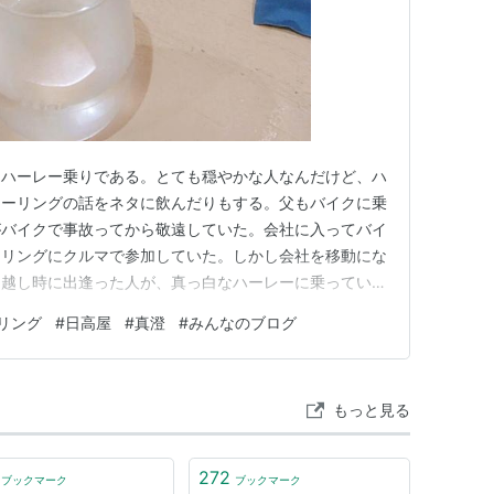
はハーレー乗りである。とても穏やかな人なんだけど、ハ
ツーリングの話をネタに飲んだりもする。父もバイクに乗
がバイクで事故ってから敬遠していた。会社に入ってバイ
ーリングにクルマで参加していた。しかし会社を移動にな
引越し時に出逢った人が、真っ白なハーレーに乗っていた
縁がなかった。 そうそう実家にあったバイクをメルカ
リング
#
日高屋
#
真澄
#
みんなのブログ
クレーマーに当たって苦労したことがあったな。マジでコ
カリ事務局に感謝ってことで…
もっと見る
272
ブックマーク
ブックマーク