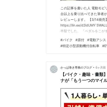
この記事を書いた人 電動モビ
台以上を乗り比べてきた筆者が、
レビューします。 【3/14発
https://lin.ee/d2idU
半疑でした。 「ペダルをこが
る」—— そんな都合のいい乗
#
バイク
#
原付
#
電動アシス
た。 でも実際に調べれば調べるほ
#
特定小型原動機付自転車
#
え"を出して…
•
かっぱ巻き専務のブログ
6ヶ月前
【バイク・趣味・書類
ナが「もう一つのマイ