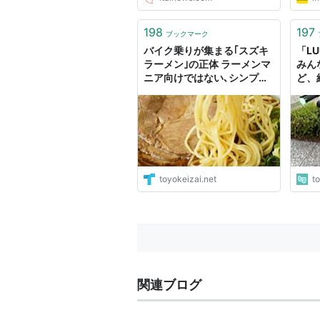
198
197
ブックマーク
バイク乗りが集まる｢スズキ
「L
ラーメン｣の正体 ラーメンマ
みん
ニア向けではない､シンプル
ど、
な1杯
う」
近年稀
構文
toyokeizai.net
t
関連ブログ