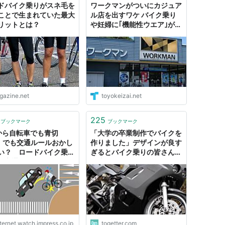
ドバイク乗りがスネ毛を
ワークマンがついにカジュア
ことで生まれていた最大
ル店を出すワケ バイク乗り
リットとは？
や妊婦に｢機能性ウエア｣が人
気
igazine.net
toyokeizai.net
225
ブックマーク
ブックマーク
から自転車でも青切
「大学の卒業制作でバイクを
! でも交通ルールおかし
作りました」デザインが良す
い？ ロードバイク乗り
ぎるとバイク乗りの皆さんか
う交通ルールの危険なポ
ら注目が集まる「このバイク
ト【ぼっち・ざ・ろー
欲しい…」
その6】【空いた時間で
してる？】
ternet.watch.impress.co.jp
togetter.com