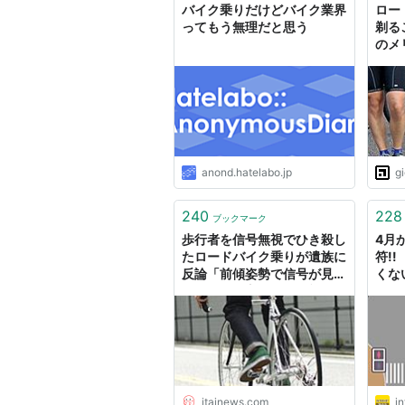
バイク乗りだけどバイク業界
ロー
ってもう無理だと思う
剃る
のメ
anond.hatelabo.jp
g
240
228
ブックマーク
歩行者を信号無視でひき殺し
4月
たロードバイク乗りが遺族に
符!
反論「前傾姿勢で信号が見え
くな
にくい。仕方ない」 : 痛いニ
が思
ュース(ﾉ∀`)
イン
ど！
なに
itainews.com
in