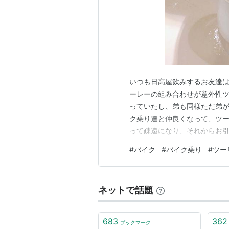
いつも日高屋飲みするお友達
ーレーの組み合わせが意外性
っていたし、弟も同様ただ弟
ク乗り達と仲良くなって、ツ
って疎遠になり、それからお
のをカッコよいなと思った以来
#
バイク
#
バイク乗り
#
ツー
リで売ったら、かなりヤバイ
コロ折れた出来事だった。メル
ネットで話題
683
362
ブックマーク