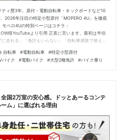
リティ歴3年。原付・電動自転車・キックボードなど10
2026年注目の特定小型原付「MOPERO 4U」を徹底
売】モペロ4Uの特別ページはコチラ：
MY SWALLOW様YouTubeより引用 正直に言います。最初は半信
ずに走れる」「免許もいらない」「自転車感覚で使え
り物、本当にあるの？と思いませんか。 私もそうでし
ト自転車
#
電動自転車
#
特定小型原付
ど、MOPERO 4U（モペロ 4U） は"ちゃんとした答
EVバイク
#
電動バイク
#
大型2種免許
#
バイク乗り
】全国2万室の安心感。ドッとあーるコンテ
ルーム」に選ばれる理由