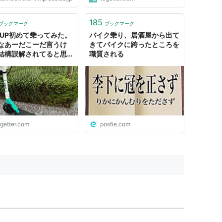
185
ブックマーク
ブックマーク
UUP初めて乗ってみた。
バイク乗り、居酒屋から出て
なあーだこーだ言うけ
きてバイクに跨ったところを
結構誤解されてると思
職質される
バイク乗りによる感想が
に見る美しいTwitter
だった
ogetter.com
posfie.com