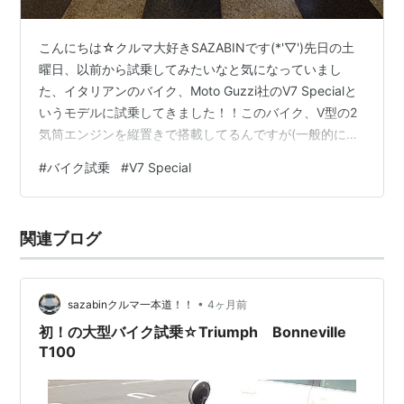
こんにちは☆クルマ大好きSAZABINです(*'▽')先日の土
曜日、以前から試乗してみたいなと気になっていまし
た、イタリアンのバイク、Moto Guzzi社のV7 Specialと
いうモデルに試乗してきました！！このバイク、V型の2
気筒エンジンを縦置きで搭載してるんですが(一般的にV
型2気筒であればハーレーダビッドソンのような横置き
#
バイク試乗
#
V7 Special
で、横からエンジンがVの字に見える)そのデザインや存
在感も独特☆しかもこのSpecialってモデルだと外観が少
しクラシカルな感じにまとめられてて、凄くオシャレ且
関連ブログ
つカッコいい☆と気になってたのです😍こちらのモデ
ル、購入も検討していますので備忘録も兼ねて簡単に試
乗した感…
•
sazabinクルマ一本道！！
4ヶ月前
初！の大型バイク試乗☆Triumph Bonneville
T100