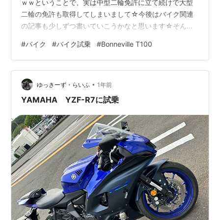
ｗｗということで、実は中型二輪免許に立て続けで大型
二輪の免許も取得してしまいまして☆今後はバイク関連
の記事も少しずつ書いていこうかなと思います☆そんな
わけで、いきなり大型のマイバイク！の話題ではなく、
#
バイク
#
バイク試乗
#
Bonneville T100
前回YZF-R3を購入した時は何も試乗もせずに衝動買いし
てしまったので今回は念入りに色々気になるバイクを試
乗してから購入しよう！と思い立ってまず最初にお邪魔
•
したのがTriumphさん！ Triumphロゴ 画像引用：
ゆっきーず・らいふ
1年前
https://www.autoby.jp/_ct/17666974 …
YAMAHA YZF-R7に試乗