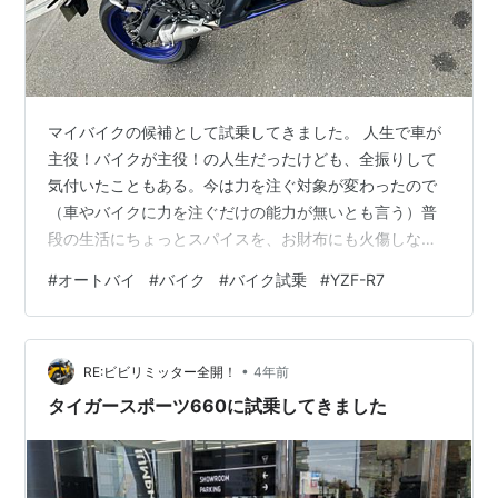
マイバイクの候補として試乗してきました。 人生で車が
主役！バイクが主役！の人生だったけども、全振りして
気付いたこともある。今は力を注ぐ対象が変わったので
（車やバイクに力を注ぐだけの能力が無いとも言う）普
段の生活にちょっとスパイスを、お財布にも火傷しない
程度の刺激を求めてバイクを探しています。 ということ
#
オートバイ
#
バイク
#
バイク試乗
#
YZF-R7
でYZF-R7に試乗してきました。 最初から結論を。 自分
は物足りないと感じた 最初は慣れる＆車両の暖気も兼ね
てのんびりと。 さぁ、スロットルをしっかり開けていき
•
ますか！ あっ、速いけど刺激が無い。 と思いました。
RE:ビビリミッター全開！
4年前
この性能で１００万で買える。すごいこと。 ７００ccで
タイガースポーツ660に試乗してきました
８０馬力。十分速い。しかも…