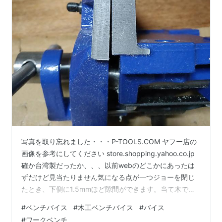
写真を取り忘れました・・・P-TOOLS.COM ヤフー店の
画像を参考にしてください store.shopping.yahoo.co.jp
確か台湾製だったか、、、以前webのどこかにあったは
ずだけど見当たりません気になる点が一つジョーを閉じ
たとき、下側に1.5mmほど隙間ができます。当て木で修
正するので大丈夫ですが、、、（アマゾンのレビューで
#
ベンチバイス
#
木工ベンチバイス
#
バイス
も同じような事が書かれてます） ジョーのかみ合わせ 取
#
ワークベンチ