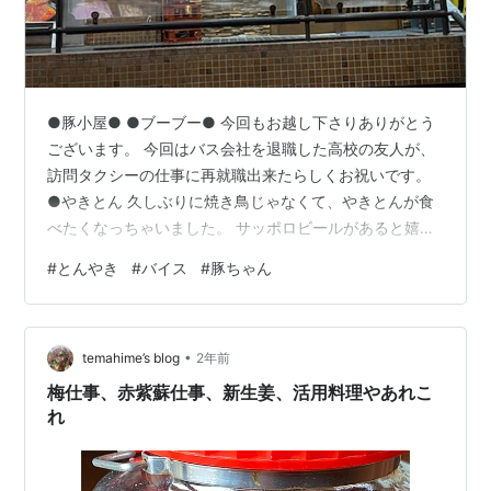
●豚小屋● ●ブーブー● 今回もお越し下さりありがとう
ございます。 今回はバス会社を退職した高校の友人が、
訪問タクシーの仕事に再就職出来たらしくお祝いです。
●やきとん 久しぶりに焼き鳥じゃなくて、やきとんが食
べたくなっちゃいました。 サッポロビールがあると嬉し
い！ それにサッポロの生があるぅ〜（やったぁ〜）
#
とんやき
#
バイス
#
豚ちゃん
「SORACHI」 ソラチエースは北海道の空知郡で作るサッ
ポロが品種化した麦芽です。 飲めば分かりますけど、ふ
わっと香ばしい麦芽の香りが鼻に抜けます。 ●やんばる
•
あぐぅ〜豚 豚のお刺身が食べれる店は少ないです。 低温
temahime’s blog
2年前
調理してあるのかな？ レバ刺しもとってもビールに合い
梅仕事、赤紫蘇仕事、新生姜、活用料理やあれこ
ます。 僕:「再就職…
れ