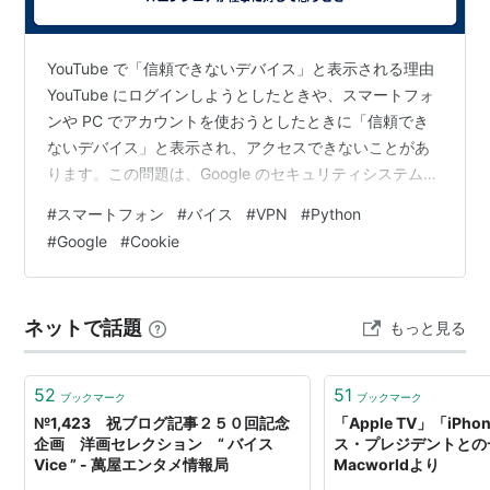
YouTube で「信頼できないデバイス」と表示される理由
YouTube にログインしようとしたときや、スマートフォ
ンや PC でアカウントを使おうとしたときに「信頼でき
ないデバイス」と表示され、アクセスできないことがあ
ります。この問題は、Google のセキュリティシステムが
「通常とは異なるアクセス」と判断したときに発生しま
#
スマートフォン
#
バイス
#
VPN
#
Python
す。 このエラーが発生する主な原因として、以下のよう
#
Google
#
Cookie
なものが考えられます。 新しいデバイスや IP アドレスか
らログインした VPN やプロキシを使用している ブラウ
ザの Cookie やキャッシュが無効になっている Google ア
ネットで話題
もっと見る
カウントのセキュリティ設定が厳しくな…
52
51
ブックマーク
ブックマーク
№1,423 祝ブログ記事２５０回記念
「Apple TV」「iPh
企画 洋画セレクション “ バイス
ス・プレジデントとの
Vice ” - 萬屋エンタメ情報局
Macworldより