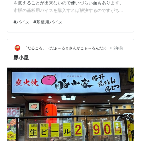
を変えることが出来ないので使いづらい面もあります、
市販の基板用バイスを購入すれば解決するのですがちょ
っと高価なのがネックです。市販の基板用バイス
#
バイス
#
基板用バイス
SainSmart 磁気式調節式基板ホルダー 360度回転 PCBの
クランピングに役立つはんだ付け DIY作業ステーション
ESDセーフSainSmartAmazonSainSmart 磁気はんだごて
•
スタンド 5倍LED拡大鏡ライト 4磁性フレキシブルアーム
「だるころ」（だぁ～るまさんがこぉ～ろんだ♪）
2年前
4 PCBホルダー チール製ベース付き …
豚小屋