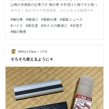
は梅や赤紫蘇の記事です 梅仕事 今年漬けた梅ですが真っ
赤です！ 塩分10％で常温保存、カビも生えず順調です 今
年は梅の開花が早過ぎてミツバチの受粉仕事が充分でな
#
梅仕事
#
梅漬け
#
紫蘇仕事
#
紫蘇ジュース
く、実の付き方が少なかったようです 加えて和歌山の南
#
バイス
#
新生姜
#
水ナスの糠漬け
#
水茄子
高梅の産地ではヒョウが降って梅の実にキズがついてし
#
鰯の梅煮
まったそうです 私が買った梅にはそのお断りメモがつい
ていました 表面に少しキズがついた梅を減塩（10％）で
漬けました はっきり言って問題ありませーん ヘタを取っ
てきれいに洗…
•
Mitiru's Diary
2年前
そろそろ使えるように☆