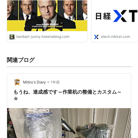
baribari-junny.hatenablog.com
xtech.nikkei.com
関連ブログ
•
Mitiru's Diary
1年前
もうね、達成感です～作業机の整備とカスタム～
☆