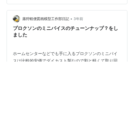
トを 取り付けるはずでした。実際は、取手のことはすっ
かり忘れてしまい、 固定が完了してしまい、やり直しが
•
出来ない状況です。 前進あるのみなので、この状況で出
蕗狩軽便図画模型工作部日記
3年前
来る限りの作業を行います。 穴開け加工から始めます 取
プロクソンのミニバイスのチューンナップ？をし
手の部分は、長ナットと…
ました