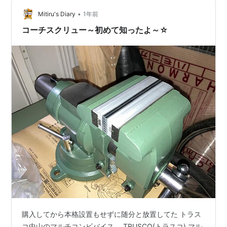
机にマスキングテープを貼って、取付け線を書きま…
•
Mitiru's Diary
1年前
コーチスクリュー～初めて知ったよ～☆
購入してから本格設置もせずに随分と放置してた トラス
コ中山のマルチコンビバイス。 TRUSCO(トラスコ) マル