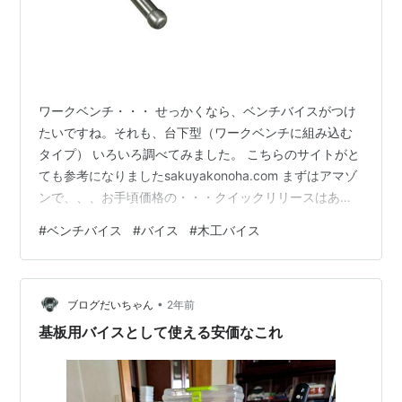
ワークベンチ・・・ せっかくなら、ベンチバイスがつけ
たいですね。それも、台下型（ワークベンチに組み込む
タイプ） いろいろ調べてみました。 こちらのサイトがと
ても参考になりましたsakuyakonoha.com まずはアマゾ
ンで、、、お手頃価格の・・・クイックリリースはあり
ません。www.amazon.co.jp やっぱりクイックリリース
#
ベンチバイス
#
バイス
#
木工バイス
付きがいいですね。item.rakuten.co.jp ジョー（顎）のあ
るタイプ信用できそうなTRUSCO、でもクイックリリー
スなしジョーにストッパーがありそうなのですが確認で
•
きず・・www.monotaro.com ジョーあり、クイックリリ
ブログだいちゃん
2年前
ース付きを発見！！し…
基板用バイスとして使える安価なこれ