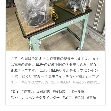
さて、今日は予定通りに 作業机の整備をしますよ。 まず
は電源の確保。 ELPAのEARTH付の７個差し込み可能な
電源タップです。 エルパ (ELPA) マルチタップ コンセン
ト 抜けにくい 雷ガード 集中スイッチ 3P 7個口 2ｍ マグ
ネット WBN-S7203B(G) エルパ(ELPA) Amazon 移動式
の作業台なのでコード長は5ｍを確保。 コードは使わな
#
DIY
#
作業台
#
固定式
#
移動式
#
ボール盤
い時はフックに引っ掛けておきます。 TRUSCO(トラス
#
バイス
#
ベンチグラインダー
#
加工
#
切削
#
電源
コ) マルチコンビバイス 125mm TMB-125 トラスコ中山
(TRUSCO) Amazon そしていよいよバイスの取り付け。