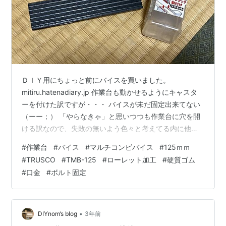
ＤＩＹ用にちょっと前にバイスを買いました。
mitiru.hatenadiary.jp 作業台も動かせるようにキャスタ
ーを付けた訳ですが・・・ バイスが未だ固定出来てない
（ーー；） 「やらなきゃ」と思いつつも作業台に穴を開
ける訳なので、失敗の無いよう色々と考えてる内に他が
忙しくなって放置ｗ でもそろそろ「使えるようにしなき
#
作業台
#
バイス
#
マルチコンビバイス
#
125ｍｍ
ゃ！」と簡単な所から整備。 バイスは掴む所がローレッ
#
TRUSCO
#
TMB-125
#
ローレット加工
#
硬質ゴム
ト加工の金属なので、木材やプラ等を挟むと傷が付きま
#
口金
#
ボルト固定
す。 なので SK11 マグネット付き バイス用口金 2個入り
125mm (口幅) SK11(エスケー11) Amazon こんな物が売
ってます。硬質ゴムが付いた口金ですね…
•
DIYnom’s blog
3年前