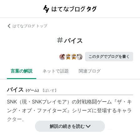
はてなブログ トップ
バイス
このタグでブログを書く
言葉の解説
ネットで話題
関連ブログ
バイス
(
ゲーム
)
【
ばいす
】
SNK
（現・
SNKプレイモア
）の対戦格闘ゲーム『
ザ・キ
ング・オブ・ファイターズ
』シリーズに登場するキャラ
クター。
解説の続きを読む
ルガール・バーンシュタイン
の秘書として登場。