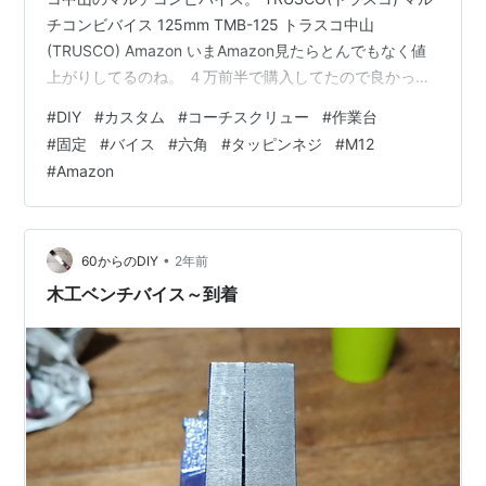
チコンビバイス 125mm TMB-125 トラスコ中山
(TRUSCO) Amazon いまAmazon見たらとんでもなく値
上がりしてるのね。 ４万前半で購入してたので良かった
です＾＾； mitiru.hatenadiary.jp 作業台は整備したんで
#
DIY
#
カスタム
#
コーチスクリュー
#
作業台
すが、この子は仮置きのままだったので何とかしま
#
固定
#
バイス
#
六角
#
タッピンネジ
#
M12
す。。。 で、固定は穴開けてボルト・ナットで固定しよ
#
Amazon
うと思ってたんですが、机の裏側に物が出るのが嫌だっ
たんですよ。 ステンレス 1本 六角コーチスクリュー
M12×40 ノーブランド品 Am…
•
60からのDIY
2年前
木工ベンチバイス～到着