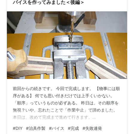
バイスを作ってみました＜後編＞
前回からの続きです。 今回で完成します。 【物事には順
序がある】 何でも思い付きだけでは上手くいかない。
「順序」っていうものが必ずある。 昨日は、その順序を
無視？いや、忘れたことで「作業中止」で諦めました。
本日は、改めて完成まで進めて行きます。
diynom.hatenablog.com 【問題の取手】 固定する前
#
DIY
#
治具作製
#
バイス
#
完成
#
失敗連発
に、「取手」を加工して完成させてからメインのシャフ