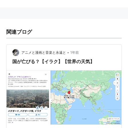
史の先進地域だったが、8世紀にイスラーム勢力によっ
て建設され、イスラム世界の中心として発展。東西交易
の結節点であり、豊かな三日月地帯の中心であり、もち
ろんティグリスの水運も利用可能とまさに商業中心たる
関連ブログ
べき地の利を持っていた。
•
アニメと漫画と音楽と永遠と
1年前
国が亡びる？【イラク】【世界の天気】