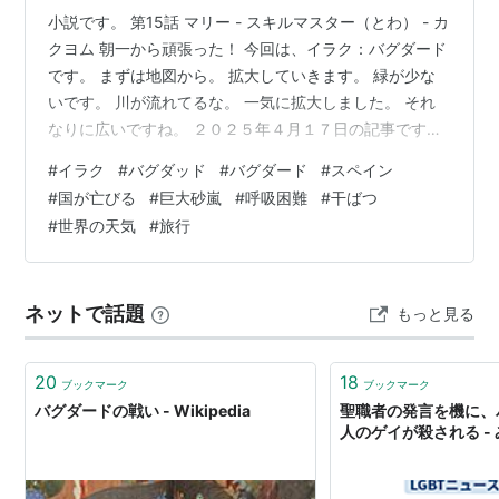
小説です。 第15話 マリー - スキルマスター（とわ） - カ
クヨム 朝一から頑張った！ 今回は、イラク：バグダード
です。 まずは地図から。 拡大していきます。 緑が少な
いです。 川が流れてるな。 一気に拡大しました。 それ
なりに広いですね。 ２０２５年４月１７日の記事です。
【異常気象】イラクで干ばつ巨大砂嵐に襲われ3700人以
#
イラク
#
バグダッド
#
バグダード
#
スペイン
上が呼吸困難…高級リゾート地カナリア諸島で豪雨ホテ
#
国が亡びる
#
巨大砂嵐
#
呼吸困難
#
干ばつ
ル浸水 記事より。 イラク中南部で14日、巨大砂嵐が発生
#
世界の天気
#
旅行
し、呼吸困難となった3700人以上が搬送された。異常気
温による干ばつで、イラクでは住むことが難しい状況と
なっている。 一方、洪水が発生したのはスペイン本土か
ネットで話題
もっと見る
ら約…
20
18
ブックマーク
ブックマーク
バグダードの戦い - Wikipedia
聖職者の発言を機に、
人のゲイが殺される -