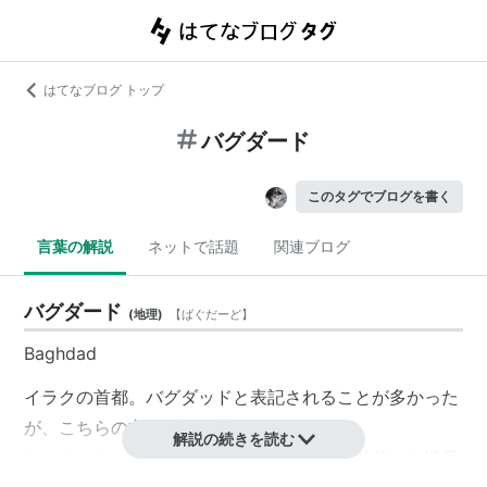
はてなブログ トップ
バグダード
このタグでブログを書く
言葉の解説
ネットで話題
関連ブログ
バグダード
(
地理
)
【
ばぐだーど
】
Baghdad
イラクの首都。
バグダッド
と表記されることが多かった
が、こちらの方が原語に近い。
解説の続きを読む
もともとティグリス川流域はシュメールの時代から世界