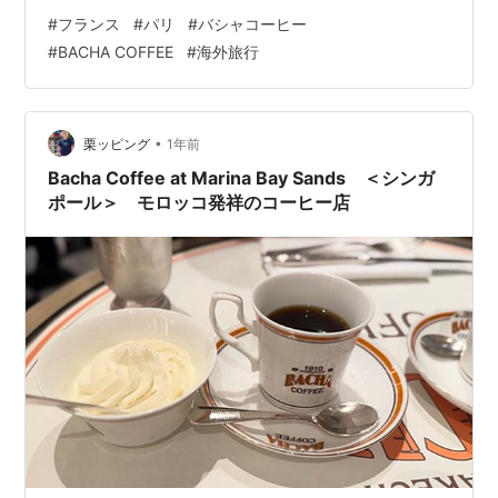
des Champs-Élysées, 75008 Paris, フランス 1910年に
#
フランス
#
パリ
#
バシャコーヒー
マラケシュで創業したバシャコーヒーは、35カ国以上か
#
BACHA COFFEE
#
海外旅行
ら集めた200種類以上のアラビカコーヒーを提供するコ
ーヒーハウス。 先月モロッコのマラケシュ…
•
栗ッピング
1年前
Bacha Coffee at Marina Bay Sands ＜シンガ
ポール＞ モロッコ発祥のコーヒー店