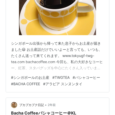
シンガポール出張から帰って来た息子からお土産が届き
ました😃 お土産話だけでいいよーと言っても、いつも、
たくさん送って来てくれます。 www.tokyugf-twg-
tea.com bachacoffee.com 今回も、私の大好きなコーヒ
ー、紅茶、スタバグッズを中心にたくさん入っていまし
た。 特に「TWG Tea」と「Bacha Coffee」が嬉しかっ
#
シンガポールのお土産
#
TWGTEA
#
バシャコーヒー
たです✨ シンガポールの「Bacha Coffee」の コーヒール
#
BACHA COFFEE
#
アラビア スンヌンタイ
ームはとっても素敵だったようです。 「Bacha
Coffee」、早速いただいてみました。 「ROMAN
HOLIDAY」というブレンドです。 パッケージもとても素
敵です。 まろ…
•
プカプカプク日記
2年前
Bacha Coffeeバシャコーヒー＠KL