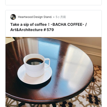
分前に戻ると行列！失敗したぁ～💦 お店の方に伺ってみ
ると、レストランでお食事の方は整理券をお渡ししてい
•
るそうで 1階のコーヒーブティックは券は必要なく、列に
Heartwood Design Stand.
5ヶ月前
並んで待っているシステム(よかった…) 各商品の前にド
Take a sip of coffee！-BACHA COFFEE- /
リッ…
Art&Architecture＃579