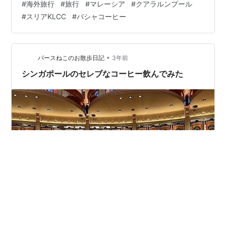
#
海外旅行
#
旅行
#
マレーシア
#
クアラルンプール
た「バシャコーヒー」で頂くことに。BACHAバチャコー
#
スリアKLCC
#
バシャコーヒー
ヒー？バシャコーヒー？？聞いたこと無いなと思ったら
日本未上陸なお店。モロッコのマラケシュに1910年に建
てられた「バシャ（総督）の家」を意味するダルエルバ
シャ宮殿にオープンしたコーヒー専門店。一時クローズ
•
パースねこのお散歩日記
3年前
していた時代もあるけど、2…
シンガポールのセレブなコーヒー飲んでみた