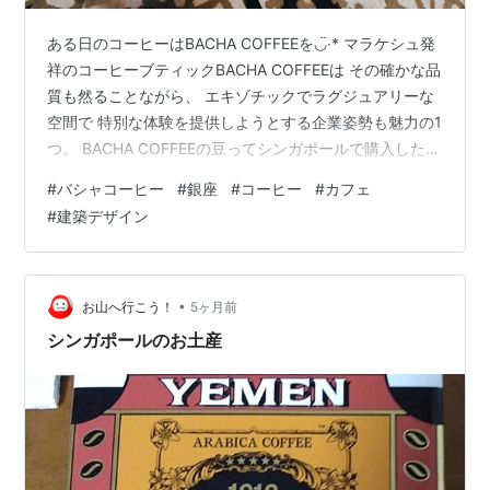
ある日のコーヒーはBACHA COFFEEを◡̈‧* マラケシュ発
祥のコーヒーブティックBACHA COFFEEは その確かな品
質も然ることながら、 エキゾチックでラグジュアリーな
空間で 特別な体験を提供しようとする企業姿勢も魅力の1
つ。 BACHA COFFEEの豆ってシンガポールで購入した時
に 全体的にacid強めな印象で苦手だったんですけど、
#
バシャコーヒー
#
銀座
#
コーヒー
#
カフェ
（え！？？ヽ( ；∀；)ﾉ） それでもこの体験を求めて購入
#
建築デザイン
したくなる魅力！ 箱とか素敵すぎるんだが。 そんな
BACHA COFFEE 昨年末、日本初のフラッグシップストア
が 銀座にオープンしましたね ^^ 銀座という地をセレク
トしたブランディング戦…
•
お山へ行こう！
5ヶ月前
シンガポールのお土産