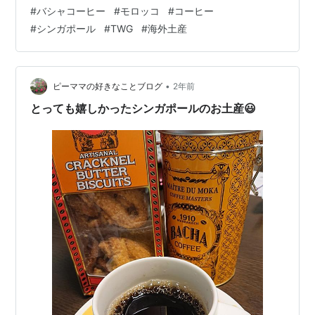
きたんですけど、 これまでの定番といえばお高級紅茶の
#
バシャコーヒー
#
モロッコ
#
コーヒー
TWG！ 日本でもハイエンドホテルとかアフタヌーンティ
#
シンガポール
#
TWG
#
海外土産
ーで TWGが置いてあるとテンション爆上がりしてます。
普段、全然紅茶とか飲まないけど ミーハーさんだから 笑
で。 今回もティーパーソンたちへのお土産に TWG手に
入れてきたんですけど、 わたしがさらに注目していたの
•
ピーママの好きなことブログ
2年前
がこちら 日本…
とっても嬉しかったシンガポールのお土産😃