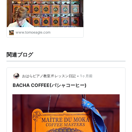
ューション
www.tomoeagle.com
関連ブログ
•
おはらピアノ教室.ff レッスン日記
1ヶ月前
BACHA COFFEE(バシャコーヒー)