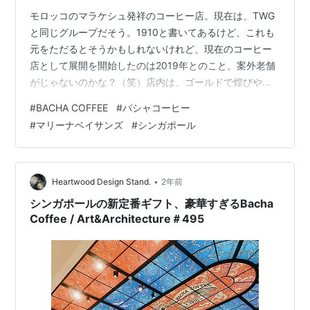
モロッコのマラケシュ発祥のコーヒー店。現在は、TWG
と同じグループだそう。1910と書いてあるけど、これも
元をただるとそうかもしれないけれど、現在のコーヒー
店として展開を開始したのは2019年とのこと。案外老舗
がじゃないのかな？（笑）店内は、ゴールドで煌びやか
で眩いほど。黒服のスタッフが入口に立っていて、どこ
#
BACHA COFFEE
#
バシャコーヒー
となく高級感を醸し出す。 ゴールドのポットでコーヒー
#
マリーナベイサンズ
#
シンガポール
を注いでくれるのもなかなか良いね。 コーヒーとたっぷ
りとクリームも提供された。僕は、ブラック好きなの
で、そのままいただいた。 コーヒーだけじゃなく、食事
も充実。ステーキ、とっても美味しかった。 レモンタル
•
Heartwood Design Stand.
2年前
トも美味しかったぁ。スタッフの一押…
シンガポールの新定番ギフト、豪華すぎるBacha
Coffee / Art&Architecture＃495