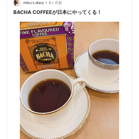
•
徴: アラビカ種100%の…
miku's diary
8ヶ月前
BACHA COFFEEが日本にやってくる！