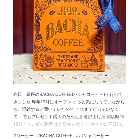
昨日、銀座のBACHA COFFEE(バシャコーヒー)へ行って
きました 昨年12月にオープン ずっと気になっていながら
も、混雑すると聞いていたので これまで行っていなく
て… でもプレゼント購入のため足を運びました 開店時間
15分くらい前に到着 まだ誰もいなくて(さすがに平日の朝
は混まないのね♡)と一安心 かなりの蒸し暑さもあって、
#
コーヒー
#
BACHA COFFEE
#
バシャコーヒー
近くのアンテナショップへ。 ひとしきり涼み、開店2~3