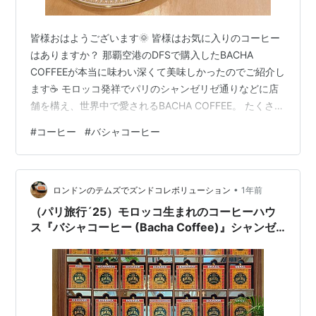
皆様おはようございます🌞 皆様はお気に入りのコーヒー
はありますか？ 那覇空港のDFSで購入したBACHA
COFFEEが本当に味わい深くて美味しかったのでご紹介し
ます☕ モロッコ発祥でパリのシャンゼリゼ通りなどに店
舗を構え、世界中で愛されるBACHA COFFEE。 たくさん
の種類があるのですが、スタッフの方に酸味が少なくて
#
コーヒー
#
バシャコーヒー
コクがあるものを伺ったところ、こちらのトルテカをお
すすめして頂きました。 チョコレートの風味豊かな香り
に包まれます🍫 夫も気に入ったようで「美味しい！東京
•
にお店が出来たら買いに行きたい！」と感動しています
ロンドンのテムズでズンドコレボリューション
1年前
☺ ようやく12月に銀座にブティックが出来るようでとっ
（パリ旅行´25）モロッコ生まれのコーヒーハウ
ても楽しみです！…
ス『バシャコーヒー (Bacha Coffee)』シャンゼ
リゼ通り店