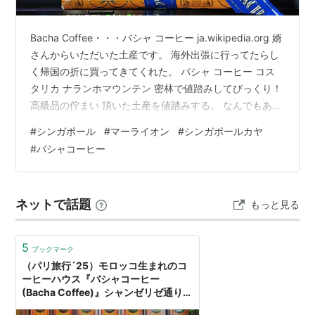
Bacha Coffee・・・バシャ コーヒー ja.wikipedia.org 婿
さんからいただいた土産です。 海外出張に行ってたらし
く帰国の折に買ってきてくれた。 バシャ コーヒー コス
タリカ ナランホマウンテン 密林で値踏みしてびっくり！
高級品の佇まい 頂いた土産を値踏みする。 なんでもある
密林(Am zn)で調べたら・・・ えっ、こんなにするの(商
#
シンガポール
#
マーライオン
#
シンガポールカヤ
品価格) 高級品の佇まいをしているではなく、既に高級品
#
バシャコーヒー
でした。 頂いた品を値踏みするなんて・・・ こんなこと
は、してはいけない絶対にです。 価格より送り主の心意
気を大事にする。・・・です。 豪華な包装紙を眺め、切
ネットで話題
もっと見る
り絵の創作意欲が湧く 外側と内…
5
ブックマーク
（パリ旅行´25）モロッコ生まれのコ
ーヒーハウス『バシャコーヒー
(Bacha Coffee)』シャンゼリゼ通り店
- ロンドンのテムズでズンドコレボリ