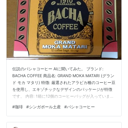
伝説のバシャコーヒー AIに聞いてみた。 ブランド:
BACHA COFFEE 商品名: GRAND MOKA MATARI (グラン
ド モカ マタリ) 特徴: 厳選されたアラビカ種のコーヒー豆
を使用し、エキゾチックなデザインのパッケージが特徴
です。 内容: 1箱に12個のコーヒーバッグが入っていま
す。 モロッコの老舗ブランド「Bacha Coffee（バシャコ
#
珈琲
#
シンガポール土産
#
バシャコーヒー
ーヒー）」のコーヒーバッグセットです。 ブランド:
Bacha Coffee 商品名: GRAND MOKA MATARI (イエメン
産アラビカ種) 内容: 12 coffee bags (ドリップバッグ) 特