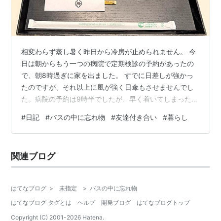
相変わらず蒸し暑く昨日から冷房が止められません。 今
日は朝からもう一つの病院で定期検診の予約があったの
で、朝8時過ぎに家を出ました。 すでに日差しが強かっ
たのですが、それ以上に風が強く日傘もさせませんでし
た。病院の予約は9時半でしたが、早く着いてしまったの
でそのまま受付をすると、9時前に診察室に呼ばれ、あっ
#
日記
#
バスの中に忘れ物
#
友達付き合い
#
暮らし
という間に終了…予定よりも早く終わったので、渋谷で
少しだけ休憩しました。 暑かったので冷たいものでもグ
ビグビと飲みたかったのですが、こんな日こそ身体を冷
関連ブログ
やし過ぎないようにと、あえてホットドリンクにしまし
た。 忍耐です（笑）一息ついた後、都バスの渋谷営業所
まで、先日長女がバスの中に忘れてきた日…
はてなブログ
>
未指定
>
バスの中に忘れ物
はてなブログ タグとは
ヘルプ
開発ブログ
はてなブログトップ
Copyright (C) 2001-
2026
Hatena.