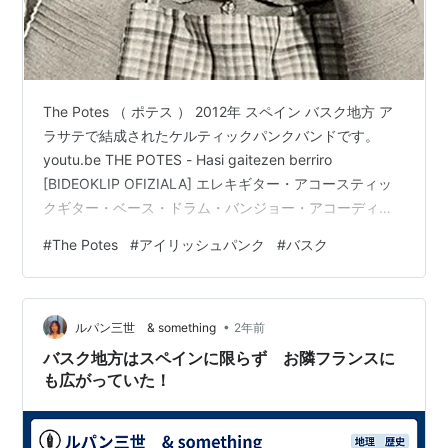
The Potes （ ポテス ） 2012年 スペイン バスク地方 ア
ラサテで結成されたケルティックパンクバンドです。
youtu.be THE POTES - Hasi gaitezen berriro
[BIDEOKLIP OFIZIALA] エレキギター・アコースティッ
クギター・ベース・ドラム・バンジョー・アコーディオ
ンの楽器編成の7人バンドで、曲によってはフィドルも入
#
The Potes
#
アイリッシュパンク
#
バスク
ります。 結成当時は、地元バスクで精力的にライブを行
い、のちにイギリスのフォークパンクバンド「Ferocious
Dog」の前座を務めるなど人気を博してきました。 キャ
•
ッチーでノリが良い曲が多く、曲は英語・スペイン語・
ルパン三世 & something
2年前
バ…
バスク地方はスペインに限らず お隣フランスに
も広がっていた！