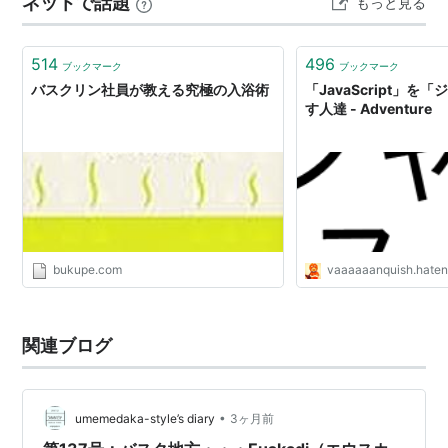
ネットで話題
もっと見る
の再結成ツアーを敢行し、再びバスクの音楽シーンに強
烈な存在感を刻みつつある。 …
514
496
ブックマーク
ブックマーク
バスクリン社員が教える究極の入浴術
「JavaScript」を
す人達 - Adventure
bukupe.com
vaaaaaanquish.haten
関連ブログ
•
umemedaka-style’s diary
3ヶ月前