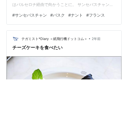
はバルセロナ経由で向かうことに。 サンセバスチャンと
言えば食。 面積あたりのミシュランの星獲得数が世界一
#
サンセバスチャン
#
バスク
#
ナント
#
フランス
という美食の街。そんな高級店にはなかなか行けないけ
れど、今回訪れた店をざっとご紹介。 ○Fermin Calbeton
サンセバスチャンで最初に訪れたバル。お客もまばらで
•
座れそうだったのが入店理由ですが、鰯と卵のピンチョ
テガミスト*Diary ＜紙飛行機ドットコム＞
2年前
スやブラッドソーセージのグラタンピンチョスはかなり
チーズケーキを食べたい
美味しかったです。 …