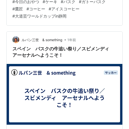
#
今日のおやつ
#
ケーキ
#
バスク
#
ガトーバスク
#
鷹匠
#
コーヒー
#
アイスコーヒー
#
大道芸ワールドカップin静岡
•
ルパン三世 & something
1年前
スペイン バスクの牛追い祭り／スビメンディ
アーセナルへようこそ！