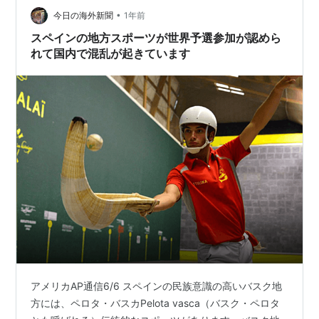
いる。 バスク地方…
•
今日の海外新聞
1年前
スペインの地方スポーツが世界予選参加が認めら
れて国内で混乱が起きています
アメリカAP通信6/6 スペインの民族意識の高いバスク地
方には、ペロタ・バスカPelota vasca（バスク・ペロタ