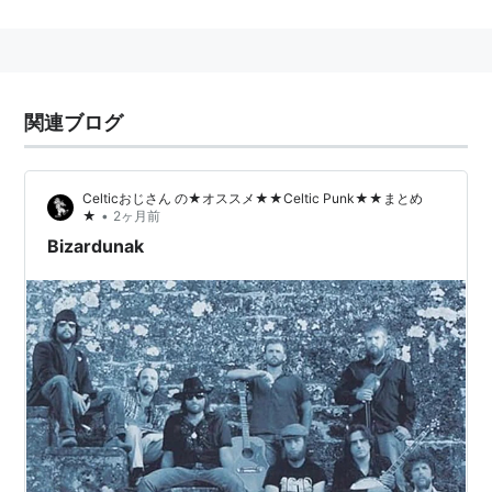
たがる地域）
フランス領バスク
（フランス側のバスク地方）
バスク人
（ヨーロッパの民族の一つ）
バスク語
（バスク人を中心に話されるヨーロッパの
言語）
関連ブログ
Celticおじさん の★オススメ★★Celtic Punk★★まとめ
•
★
2ヶ月前
Bizardunak