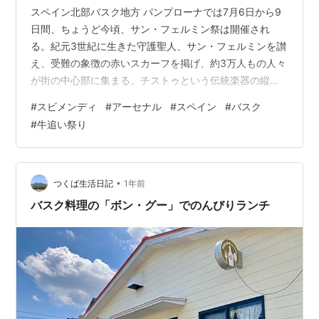
スペイン北部バスク地方 パンプローナでは7月6日から9
日間、ちょうど今頃、サン・フェルミン祭は開催され
る。紀元3世紀に生きた守護聖人、サン・フェルミンを讃
え、受難の象徴の赤いスカーフを掲げ、約3万人もの人々
が街の中心部に集まる。チストゥという伝統楽器の縦笛
を吹き鳴らし、その明るい音色と共に華やかな祭りの始
#
スビメンディ
#
アーセナル
#
スペイン
#
バスク
まりだ！ 中でも１番の出し物は牛追い祭り。 みっしりと
#
牛追い祭り
集まった熱きバスクの人々。 ゴールの闘牛場を目指して
全長約850メートルの街なかを、鋭いツノを蓄えた闘牛
たちと3000人もの人々が渾然一体となって、走る、走
る！もし転んだらそのまま突っ伏すという決まりがある
•
つくば生活日記
1年前
みたいだ。後続の人や牛が危ないので…
バスク料理の「ボン・グー」でのんびりランチ