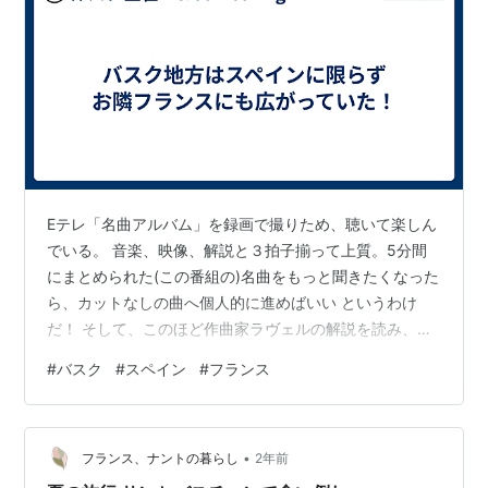
Eテレ「名曲アルバム」を録画で撮りため、聴いて楽しん
でいる。 音楽、映像、解説と３拍子揃って上質。5分間
にまとめられた(この番組の)名曲をもっと聞きたくなった
ら、カットなしの曲へ個人的に進めばいい というわけ
だ！ そして、このほど作曲家ラヴェルの解説を読み、私
のバスク地方に対する認識を改めることとなった。 フラ
#
バスク
#
スペイン
#
フランス
ンス人ラヴェルは、スペイン国境の港町シブール、、フ
ランスのバスク地方の出身という。彼は故郷(フランスの)
バスク地方の音楽を色濃く取り入れた曲も残している。
•
バスク地方と言えば機械的にスペインの領域と私は思っ
フランス、ナントの暮らし
2年前
ていたw 主にはスペイン北部に広がる地域を指すが、そ