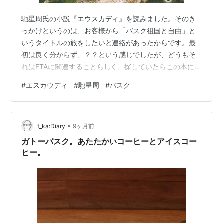
馳星周氏の小説『エウスカディ』を読みました。そのき
っかけというのは、お客様から「バスク祖国と自由」と
いうタイトルの旅をしたいと連絡があったからです。最
初は良く分からず、？？という感じでしたが、どうもそ
れはETAに関連することらしく、探していたらこの本にた
どり着きました。 旅行の仕事でもよく扱う北スペインの
#
エスカウディ
#
馳星周
#
バスク
バスク地方ですが、サンセバスチャンやビルバオ、ゲル
ニカやバスク人についてより知るきっかけになるのでは
ないかと思います。バスク人の律義さやスペインとひと
•
まとめにされてしまうことの違和感を読者もこの本から
t_ka:Diary
9ヶ月前
感じ取れるかもしれません。 簡単なあらすじとしては、
ガトーバスク。あたたかいコーヒーとアイスコー
スペイン・バスク地方を舞台に、1970年代…
ヒー。