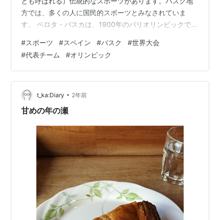
とも呼ばれる）伝統的なスポーツがあります。バスク地
方では、多くの人に国民的スポーツとみなされていま
す。 ペロタ・バスカは、1900年のパリオリンピックで正
式競技となり、その後も何度か公開競技として採用さ
#
スポーツ
#
スペイン
#
バスク
#
世界大会
れ、最近では1992年のバルセロナオリンピックで公開競
#
代表チーム
#
オリンピック
技として採用されました。現在ではアメリカ合衆国では
主にフロリダでハイ・アライjai alaiと呼ばれ、このスポ
ーツは、フランス、アルゼンチン、メキシコ、キューバ
などでも行われています。 今回の混乱は、これまでバス
•
t_ka:Diary
2年前
ク地方のチーム…
甘めの年の瀬