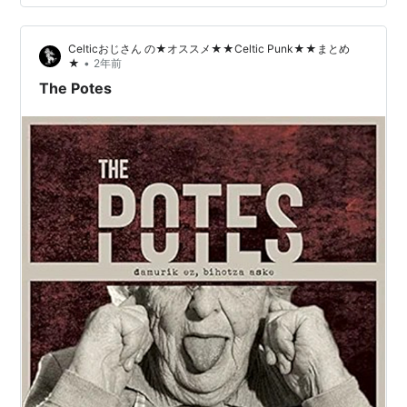
ば、個人的にはこのコーヒーも楽しみ。今風ではない酸
味を抑えたコーヒーだが、この店のケーキにはよく合
Celticおじさん の★オススメ★★Celtic Punk★★まとめ
う。 ノスタルジア酒…
•
★
2年前
The Potes