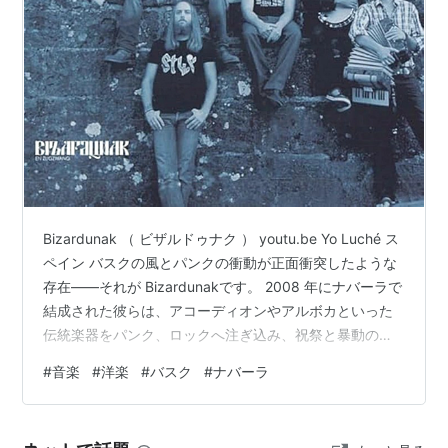
Bizardunak （ ビザルドゥナク ） youtu.be Yo Luché ス
ペイン バスクの風とパンクの衝動が正面衝突したような
存在――それが Bizardunakです。 2008 年にナバーラで
結成された彼らは、アコーディオンやアルボカといった
伝統楽器をパンク、ロックへ注ぎ込み、祝祭と暴動の境
界線を揺らす「バスク ラディカル フォーク」を築いたバ
#
音楽
#
洋楽
#
バスク
#
ナバーラ
ンドです。 政治風刺や歴史テーマをユーモアと怒りで描
く歌詞は鋭く、ライブは宴会の熱気とストリートの荒々
しさが渦巻く独特の空気を生む。 2025 年には 12 年ぶり