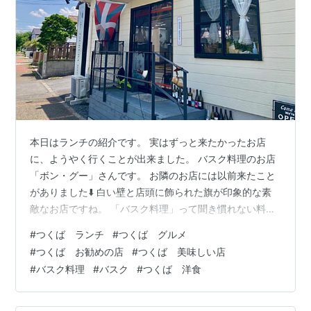
本日はランチの紹介です。 実はずっと来たかったお店
に、ようやく行くことが出来ました。 バスク料理のお店
「ボン・グー」さんです。 お隣のお店には以前来たこと
がありました⬇️ 白い壁と店頭に飾られた旗が印象的な素
敵なお店ですね。 「バスク料理」って聞き慣れない料理
なのでちょっと調べてみました。 そもそもバスクとは特
#
つくば ランチ
#
つくば グルメ
定の地域のことをさしているようです。 --- 歴史的な領
#
つくば お勧めの店
#
つくば 美味しい店
域としてのバスク地方（バスクちほう、バスク語：
#
バスク料理
#
バスク
#
つくば 洋食
Euskal Herria）は、 バスク人とバスク語の歴史的な故国
を指す概念である。ピレネー山脈の両麓に 位置してビス
ケー湾に面し、フランスとスペインの両国にまたがって