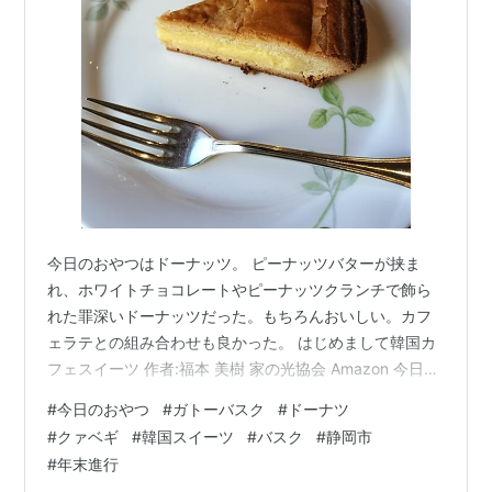
今日のおやつはドーナッツ。 ピーナッツバターが挟ま
れ、ホワイトチョコレートやピーナッツクランチで飾ら
れた罪深いドーナッツだった。もちろんおいしい。カフ
ェラテとの組み合わせも良かった。 はじめまして韓国カ
フェスイーツ 作者:福本 美樹 家の光協会 Amazon 今日の
おやつはガトーバスク。 笠井珈琲店の定番。アーモンド
#
今日のおやつ
#
ガトーバスク
#
ドーナツ
プードルとカスタードっぽいなにか、そして香ばしさの
#
クァベギ
#
韓国スイーツ
#
バスク
#
静岡市
塊みたいなお菓子だ。 バスクの修道女 日々の献立 作者:
#
年末進行
丸山 久美 グラフィック社 Amazon 笠井珈琲店といえ