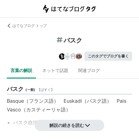
はてなブログ トップ
バスク
このタグでブログを書く
言葉の解説
ネットで話題
関連ブログ
バスク
(
一般
)
【
ばすく
】
Basque（
フランス語
） Euskadi（
バスク語
） Pais
Vasco（
カスティーリャ語
）
バスク自治州
（スペイン北部の自治州）
解説の続きを読む
バスク地方
（スペイン北部からフランス南西部にま