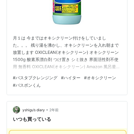
月１は 今まではオキシクリーン付けをしていまし
た。。。 残り湯を沸かし、オキシクリーンを入れ朝まで
放置します OXICLEAN(オキシクリーン) オキシクリーン
1500g 酸素系漂白剤 つけ置き シミ抜き 界面活性剤不使
用 無香料 OXICLEAN(オキシクリーン) Amazon 風呂釜が
腐食するかもしれないと思いやり方を変えました。 風呂
#
バスタブクレンジング
#
ハイター
#
オキシクリーン
水を抜いて直接ハイターを塗り、あと水で洗うことにし
#
バスボンくん
ました。 ハイターで5分程度、擦り続ける 花王8-9759-
01病院用ハイター600mL業務用【1個】(as1-8-9759-
01) アズワン(ナビス) Amazon 山崎産業 お風呂掃除 ブラ
シ 伸縮 ロ…
•
yshigu’s diary
2年前
いつも買っている