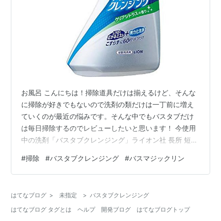
お風呂 こんにちは！掃除道具だけは揃えるけど、そんな
に掃除が好きでもないので洗剤の類だけは一丁前に増え
ていくのが最近の悩みです。そんな中でもバスタブだけ
は毎日掃除するのでレビューしたいと思います！ 今使用
中の洗剤「バスタブクレンジング」ライオン社 長所 短所
次に備えて買った洗剤「バスマジックリン」花王社 紹介
#
掃除
#
バスタブクレンジング
#
バスマジックリン
した商品 今使用中の洗剤「バスタブクレンジング」ライ
オン社 一人暮らしだと、洗剤は買いに行く度に新商品が
出ていて、手を出さざるを得ないマーケット状況になっ
はてなブログ
>
未指定
>
バスタブクレンジング
ていると思うけど、この商品はこすらなくていいという
はてなブログ タグとは
ヘルプ
開発ブログ
はてなブログトップ
訴求ポイントが魅力的だったのでとにかく購入してみま