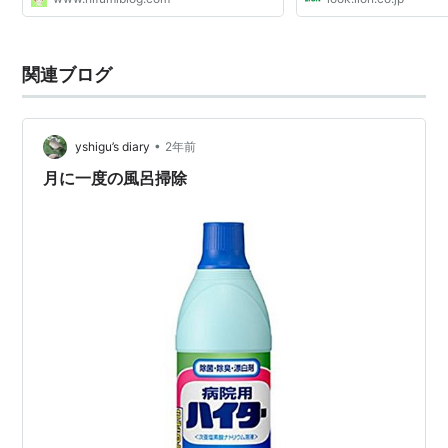
関連ブログ
•
yshigu’s diary
2年前
月に一度の風呂掃除