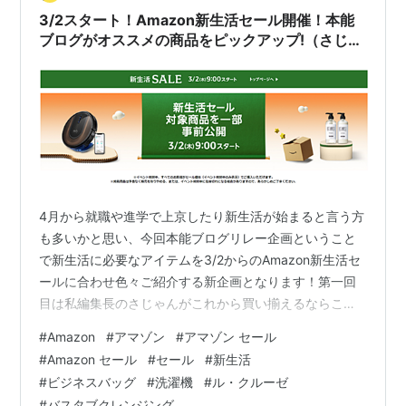
3/2スタート！Amazon新生活セール開催！本能
ブログがオススメの商品をピックアップ!（さじゃ
ん編）
4月から就職や進学で上京したり新生活が始まると言う方
も多いかと思い、今回本能ブログリレー企画ということ
で新生活に必要なアイテムを3/2からのAmazon新生活セ
ールに合わせ色々ご紹介する新企画となります！第一回
目は私編集長のさじゃんがこれから買い揃えるならこん
なアイテムがオススメだよー！というフレッシュな気持
#
Amazon
#
アマゾン
#
アマゾン セール
ちでお届けします。 新生活SALE（3/2[木]9:00から
#
Amazon セール
#
セール
#
新生活
3/6[月]23:59まで） こすらず流すだけ お風呂 洗剤 ルッ
#
ビジネスバッグ
#
洗濯機
#
ル・クルーゼ
クプラス バスタブクレンジング お風呂 洗剤 ルックプラ
#
バスタブクレンジング