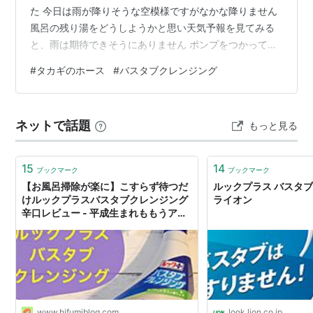
た 今日は雨が降りそうな空模様ですがなかな降りません
風呂の残り湯をどうしようかと思い天気予報を見てみる
と、雨は期待できそうにありません ポンプをつかって水
やりしました グリーンタグ：最初に購入 タカギ(Takagi)
#
タカギのホース
#
バスタブクレンジング
ガ-デンツイスター 15×20 20m PH02015NB020TM タカ
ギ(Takagi) Amazon タカギ(Takagi) ホース ジョイント
パチットホースジョイント 普通ホース ワンタッチでホー
ネットで話題
もっと見る
スをつなぐ G039FJ タカギ(Takagi) Amazon タカギ…
15
14
ブックマーク
ブックマーク
【お風呂掃除が楽に】こすらず待つだ
ルックプラス バスタ
けルックプラスバスタブクレンジング
ライオン
辛口レビュー - 平成生まれももうアラ
サー
www.hifumiblog.com
look.lion.co.jp