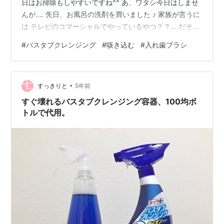
日はお掃除もしやすいですね^^ あ、ワタシ今日はしませ
んが.... 先日、お風呂の洗剤を買いました ♪ 家族が言うに
は テレビのコマーシャルでやっているやつ？？....だそう
です AGプラスじゃないけど。。。 ま、いいか で 使って
#
バスタブクレンジング
#
咳き込む
#
入れ歯ブラシ
みたけど 界面活性剤自体、AGプラスより そんなに強く
ないですが 1分お風呂場で待機しているだけで 咳込
む・・・・ 毎回、洗面所で1分待つ ♪ これ、ワタシだけ
•
だろうか？ (-_-;) 家族は別に気にならないそうで
すっきりと
5年前
す・・・（羨ましい） 浴槽はこすらずともだいた…
すぐ壊れるバスタブクレンジング容器、100均ボ
トルで代用。