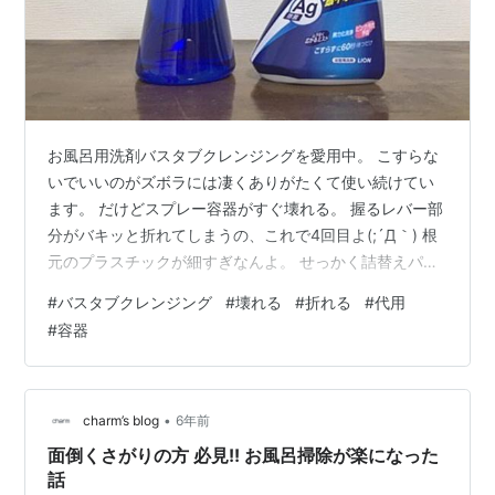
お風呂用洗剤バスタブクレンジングを愛用中。 こすらな
いでいいのがズボラには凄くありがたくて使い続けてい
ます。 だけどスプレー容器がすぐ壊れる。 握るレバー部
分がバキッと折れてしまうの、これで4回目よ(;´Д｀) 根
元のプラスチックが細すぎなんよ。 せっかく詰替えパウ
チを買い置きしてるのにまたかと、心が折れ…正直ムカ
#
バスタブクレンジング
#
壊れる
#
折れる
#
代用
ッときて… 100均でスプレーボトルを買ってしまった。
#
容器
ダイソーの使用感 とりあえず買ったダイソーの500mlボ
トル。 鮮やかなブルーの液がどぎついが、薬品ぽさ全開
でなんだか可愛い。 ワンプッシュの噴射範囲もわりと広
めで、代用品でも問題なく使えました。 違うと感じたの
•
charm’s blog
6年前
は色ですかね。 …
面倒くさがりの方 必見!! お風呂掃除が楽になった
話