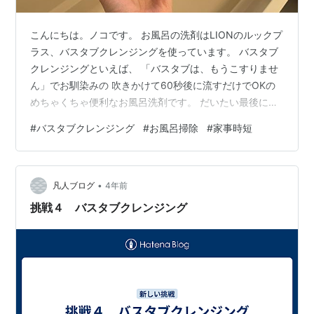
こんにちは。ノコです。 お風呂の洗剤はLIONのルックプ
ラス、バスタブクレンジングを使っています。 バスタブ
クレンジングといえば、 「バスタブは、もうこすりませ
ん」でお馴染みの 吹きかけて60秒後に流すだけでOKの
めちゃくちゃ便利なお風呂洗剤です。 だいたい最後に入
る私が 湯を落としこれを吹きかけてさっと流して出てき
#
バスタブクレンジング
#
お風呂掃除
#
家事時短
ます。 お風呂掃除はこれでおしまい。 でもちょっと不満
な点があります。 ひとつは取っ手の破損率が高いこと。
この前買いなおしたばかりなのにまた折れたし… こすっ
•
て洗う方のルックを使ってた時は 何回でも詰め替え用が
凡人ブログ
4年前
使えたのになあ… もうひとつははってた湯を落としてす
挑戦４ バスタブクレンジング
ぐに吹きかけてても…