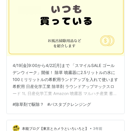
4/19[金]9:00から4/22[月]まで 「スマイルSALE ゴール
デンウィーク」開催！ 除草 噴霧器に2.5リットルの水に
100ミリリットルの希釈用ランドアップを入れて使います
希釈用 日産化学工業 除草剤 ラウンドアップマックスロ
ード 1L 日産化学工業 Amazon 噴霧器 マルハチ産業 蓄圧
式噴霧器 3L ハイパー 1段除草剤ノズル H-3005 マルハ
#
除草剤で駆除？
#
バスタブクレンジング
チ産業(Maruhachisangyou) Amazon 記録 4月6日 散布 4
月7日 4月9日 4月13日 シダ以外は枯れ始めました 4月16
日 シダ以外は枯れました。シダはムリかもしれません 4
•
月21日 オールインワン メンズ…
本能ブログ【東京とカメラといろいろと】
3年前