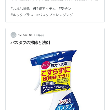
すのも畳むのも割と好きです。 実家暮らしが長かったの
#
お風呂掃除
#
時短アイテム
#
楽チン
で、 ずーーっと母に任せっきりでした。 (母は働き者の
#
ルックプラス
#
バスタブクレンジング
神やと思っています。 そんなぬくぬく育ってきた私が、
同棲を期に 掃除や料理を一応は頑張っているわけです。
前置きがだいぶ長くなってしまいましたが、 面倒くさ
い、ちょっと手を抜きたいと思った時に 出会った洗剤が
•
tic-tac-tic
6年前
あります。 それが…
バスタブの掃除と洗剤