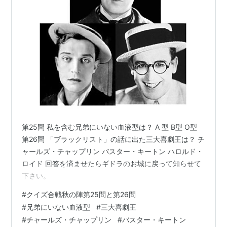
第25問 私を含む兄弟にいない血液型は？ A 型 B型 O型
第26問 「ブラックリスト」の話に出た三大喜劇王は？ チ
ャールズ・チャップリン バスター・キートン ハロルド・
ロイド 回答を済ませたらギドラのお城に戻って知らせて
下さい。
#
クイズ合戦秋の陣第25問と第26問
#
兄弟にいない血液型
#
三大喜劇王
#
チャールズ・チャップリン
#
バスター・キートン