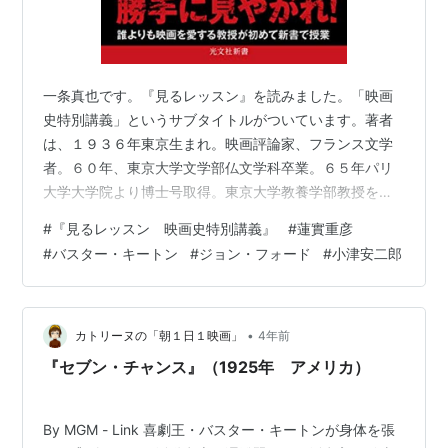
一条真也です。『見るレッスン』を読みました。「映画
史特別講義」というサブタイトルがついています。著者
は、１９３６年東京生まれ。映画評論家、フランス文学
者。６０年、東京大学文学部仏文学科卒業。６５年パリ
大学大学院より博士号取得。東京大学教養学部教授を経
て、東京大学第２６代総長。映画雑誌「リュミエール」
#
『見るレッスン 映画史特別講義』
#
蓮實重彦
の創刊編集長も務めました。７７年『反=日本語論』で読
#
バスター・キートン
#
ジョン・フォード
#
小津安二郎
売文学賞、８３年『監督 小津安二郎』（仏訳）で映画書
翻訳最高賞、８９年『凡庸な芸術家の肖像』で芸術選奨
文部大臣賞、２０１６年『伯爵夫人』で三島由紀夫賞を
それぞれ受賞。９９年、フランス政府「芸術文化勲章」
•
カトリーヌの「朝１日１映画」
4年前
を受章。著書に、ブログ『ハリウッド映画史講義』…
『セブン・チャンス』（1925年 アメリカ）