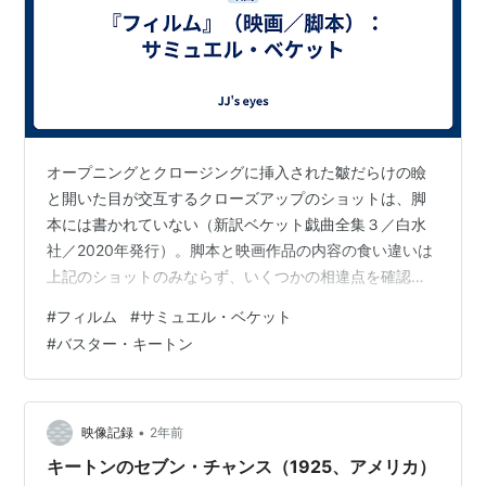
オープニングとクロージングに挿入された皺だらけの瞼
と開いた目が交互するクローズアップのショットは、脚
本には書かれていない（新訳ベケット戯曲全集３／白水
社／2020年発行）。脚本と映画作品の内容の食い違いは
上記のショットのみならず、いくつかの相違点を確認す
ることができる。例えば、街路で主人公がぶつかる年配
#
フィルム
#
サミュエル・ベケット
の夫婦のシーンだと、脚本では女性はペットの猿を抱え
#
バスター・キートン
ていることが記述されているが、映画では猿は登場して
いない。部屋の場面では、主人公が左手で右手の脈をは
かる動作が２回ほど出てくるのだが、脚本にはない。ま
た、犬と猫を追い出すシーンや写真を見るシーンには手
•
映像記録
2年前
順や時間の描写にかなりの相違が見られる。壁に釘…
キートンのセブン・チャンス（1925、アメリカ）