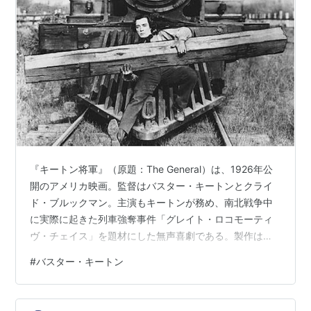
『キートン将軍』（原題：The General）は、1926年公
開のアメリカ映画。監督はバスター・キートンとクライ
ド・ブルックマン。主演もキートンが務め、南北戦争中
に実際に起きた列車強奪事件「グレイト・ロコモーティ
ヴ・チェイス」を題材にした無声喜劇である。製作はユ
ナイテッド・アーティスツ。実際の機関車や橋を用いた
#
バスター・キートン
大規模な撮影で知られ、当時としては異例のスケールと
リアリズムを実現した。後年、批評家から「映画史上最
も美しいアクション映画」と称され、キートンの完璧な