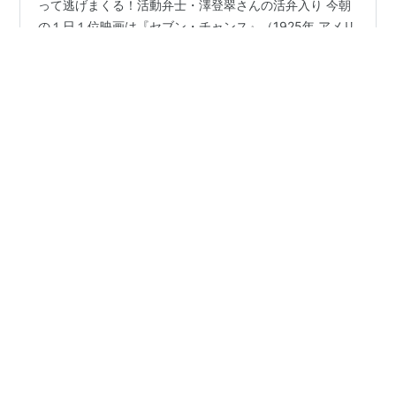
By MGM - Link 喜劇王・バスター・キートンが身体を張
って逃げまくる！活動弁士・澤登翠さんの活弁入り 今朝
の１日１位映画は『セブン・チャンス』（1925年 アメリ