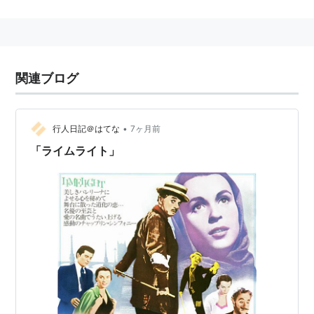
amazon:バスター・キートン
主な出演映画
ファッティとキートンのコニー・アイランド
関連ブログ
（1917）
文化生活一週間（1920）
キートンの鍛冶屋（1922）
•
行人日記＠はてな
7ヶ月前
キートンの警官騒動（1922）
「ライムライト」
バスター・キートンの華麗なる一族（1922）
荒武者キートン（1923）
キートンの空中結婚（1923）
海底王キートン（1924）
キートンの探偵学入門（1924）
セブン・チャンス（1925）
キートン将軍（1926）
キートンのラスト・ラウンド（1926）