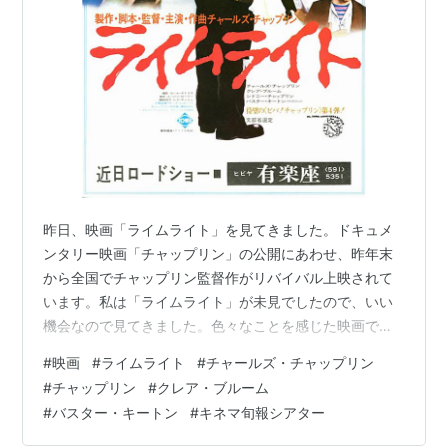
キートンの大学生（1927）
キートンのカメラマン（1928）
キートンの蒸気船（1928）
キートンの結婚狂（1929）
キートンの恋愛指南番（1932）
キートンの月ロケット（1945）
サンセット大通り（1950）
ライムライト（1952）
昨日、映画「ライムライト」を見てきました。ドキュメ
80日間世界一周（1956）
ンタリー映画「チャップリン」の公開にあわせ、昨年末
おかしな・おかしな・おかしな世界（1963）
から全国でチャップリン監督作がリバイバル上映されて
います。私は「ライムライト」が未見でしたので、いい
パジャマ・パーティ（1964）
機会なので見てきました。色々なことを感じた映画でし
ローマで起こった奇妙な出来事（1966）
た。──チャップリンが演じるカルヴェロは、かつて名声
#
映画
#
ライムライト
#
チャールズ・チャップリン
を築いた喜劇役者ですが、年老いた後は観客から忘れ去
#
チャップリン
#
クレア・ブルーム
られ、安下宿で一人で暮らしています。彼は、自殺を図
#
バスター・キートン
#
キネマ旬報シアター
った若く美しい女性テリーを助けます。彼女はバレエダ
ンサー志望でしたが、脚を自由に動かせなくなり絶望し