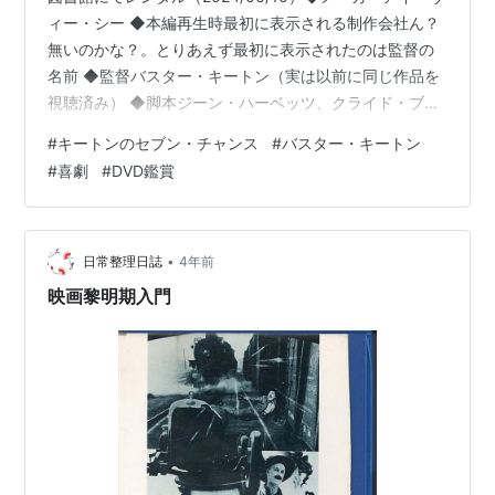
ィー・シー ◆本編再生時最初に表示される制作会社ん？
無いのかな？。とりあえず最初に表示されたのは監督の
名前 ◆監督バスター・キートン（実は以前に同じ作品を
視聴済み） ◆脚本ジーン・ハーベッツ、クライド・ブラ
ックマン、ジョゼフ・ミッチェル（過去に同作視聴済
#
キートンのセブン・チャンス
#
バスター・キートン
み） ◆原作ロイ・クーパー・メグルー（原作は戯曲） ◆
#
喜劇
#
DVD鑑賞
再生時間60分 ◆特典あり ◆にゃんこ初っ端ワンコー。
首輪が紐なのが気になった。ラストで重要な役割
（笑）。 ◆知ってる人なし ◆顔か名前を知ってる人なし
◆印象に残った人、キャラなし ◆誰それに似てるのコー
•
日常整理日誌
4年前
ナーなし ◆ミリしらコーナ…
映画黎明期入門