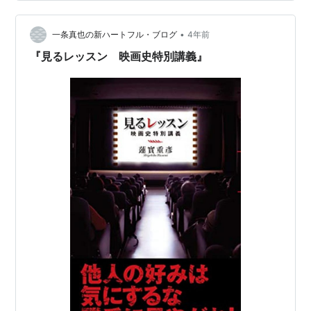
ー・アーバックルのFATTY'S TINYTYPE TANGLE-
(1915) がとっても可愛かったのでシェアします✨
•
https://t.co/VedPEtVLB7 #ふや町映画タウンおすすめベ
一条真也の新ハートフル・ブログ
4年前
スト1000 で、ふや町映画タウン…
『見るレッスン 映画史特別講義』