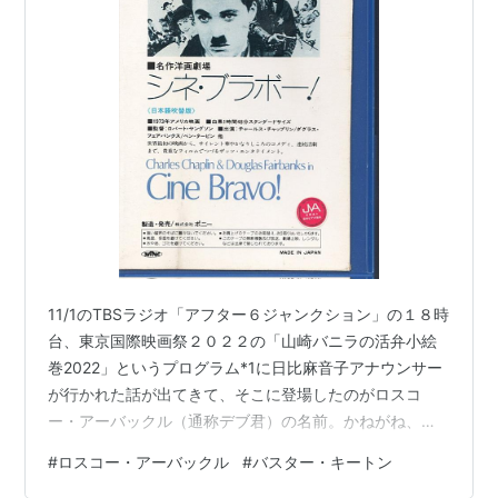
11/1のTBSラジオ「アフター６ジャンクション」の１８時
台、東京国際映画祭２０２２の「山崎バニラの活弁小絵
巻2022」というプログラム*1に日比麻音子アナウンサー
が行かれた話が出てきて、そこに登場したのがロスコ
ー・アーバックル（通称デブ君）の名前。かねがね、ふ
や町映画タウンユーザーの方のtweetに出てきていて気に
#
ロスコー・アーバックル
#
バスター・キートン
なっていた人だ。 キートンの盟友でデブ君ことロスコ