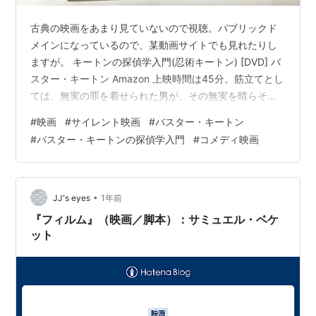
古典の映画をあまり見ていないので視聴。パブリックド
メインになっているので、某動画サイトでも見れたりし
ますが。 キートンの探偵学入門(忍術キートン) [DVD] バ
スター・キートン Amazon 上映時間は45分。筋立てとし
ては、無実の罪を着せられた男が、その無実を晴らそう
として夢の中で奮闘する。その奮闘箇所こそがこの映画
#
映画
#
サイレント映画
#
バスター・キートン
のキモで、いま見ると「ここ、何度も撮り直したんだろ
#
バスター・キートンの探偵学入門
#
コメディ映画
うなー」とか考えますね。今見ても噴き出してしまう箇
所があったりして、古典の不朽の名作とされるのもうな
づけます。
•
JJ's eyes
1年前
『フィルム』（映画／脚本）：サミュエル・ベケ
ット