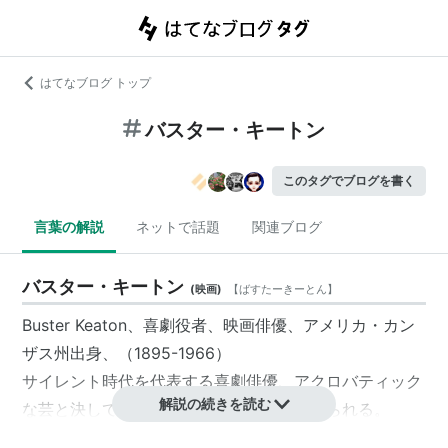
はてなブログ トップ
バスター・キートン
このタグでブログを書く
言葉の解説
ネットで話題
関連ブログ
バスター・キートン
(
映画
)
【
ばすたーきーとん
】
Buster Keaton、喜劇役者、映画俳優、アメリカ・カン
ザス州出身、（1895-1966）
サイレント時代を代表する喜劇俳優、アクロバティック
解説の続きを読む
な芸と決して笑わない気難しい顔つきで知られる。