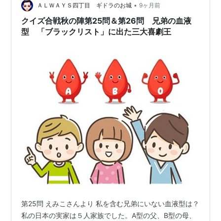
•
身体演技と映像構成は今なお多くの映画人に影響を与え
ＡＬＷＡＹＳ四丁目 ギドラのお城
9ヶ月前
続けている。 スタッフ 監督：バスター・キートン、クラ
クイズ合戦秋の陣第25問＆第26問 兄弟の血液
イド・ブルックマン脚本：アル・ボ…
型 「ブラックリスト」に出た三大喜劇王
第25問 えみこさんより 私を含む兄弟にいない血液型は？
私の日本の実家は５人家族でした。A型の父、B型の母、