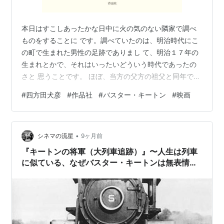
本日はすこしあったかな日中に火の気のない隣家で調べ
ものをすることに です。調べていたのは、明治時代にこ
の町で生まれた男性の足跡でありまし て、明治１７年の
生まれとかで、それはいったいどういう時代であったの
さと 思うことです。 ほぼ、当方の父方の祖父と同年であ
りますが、祖父は３０代で亡くなって いるため、祖父か
#
四方田犬彦
#
作品社
#
バスター・キートン
#
映画
ら昔はなしを聞くということは出来ずでありました。 祖
父の時代には、すでに小学校なども出来ているのです
が、果たして祖父は 小学校に通うことは出来たのかなと
•
思うことです。それこそTVでやっている ファミリーヒス
シネマの流星
9ヶ月前
トリーでありますが、自分のことは調べても、そんなに
『キートンの将軍（大列車追跡）』〜人生は列車
楽しくは ならないのでして、やはり…
に似ている、なぜバスター・キートンは無表情な
のか？