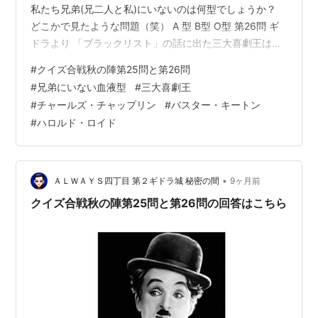
私たち兄弟(兄二人と私)にいないのは何型でしょうか？
どこかで見たような問題（笑） A 型 B型 O型 第26問 ギ
ドラより 「ブラックリスト」の話に出た三大喜劇王は？
春の陣に続いてテレビシリーズ「ブラックリスト」から
#
クイズ合戦秋の陣第25問と第26問
の問題です。主人公の国際的な犯罪者は教養があり博学
#
兄弟にいない血液型
#
三大喜劇王
で話題も豊富、様々な分野に精通していて映画の話も
#
チャールズ・チャップリン
#
バスター・キートン
時々出て来ます。かつて世界の三大喜劇王と云われた俳
#
ハロルド・ロイド
優から誰の話をしたでしょう？ チャールズ・チャップリ
ン（山高帽にドタ靴、チョビ髭にステッキで笑わせる）
バスター・キートン…
•
ＡＬＷＡＹＳ四丁目 第２ギドラ城 秘密の間
9ヶ月前
クイズ合戦秋の陣第25問と第26問の回答はこちら