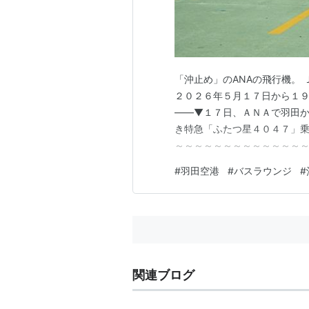
「沖止め」のANAの飛行機。
２０２６年５月１７日から１９
――▼１７日、ＡＮＡで羽田
き特急「ふたつ星４０４７」乗
～～～～～～～～～～～～～～
ウンジ」？ 沖止めの【ボーイ
#
羽田空港
#
バスラウンジ
#
メール 搭乗口「４７」と印字
の搭乗口から直接、ボーディン
関連ブログ