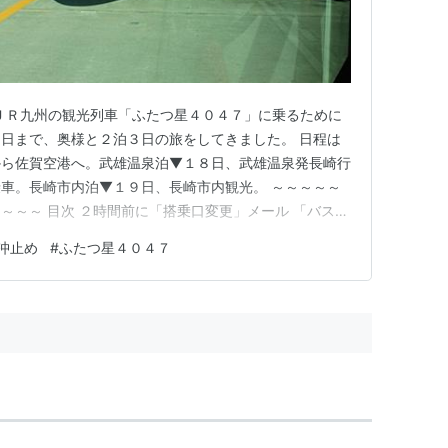
 ＪＲ九州の観光列車「ふたつ星４０４７」に乗るために
日まで、奥様と２泊３日の旅をしてきました。 日程は
から佐賀空港へ。武雄温泉泊▼１８日、武雄温泉発長崎行
車。長崎市内泊▼１９日、長崎市内観光。 ～～～～～
～～～ 目次 ２時間前に「搭乗口変更」メール 「バスラ
ング７３７－８００】へ 反省 ２時間前に「搭乗口変更」
沖止め
#
ふたつ星４０４７
されていた搭乗券。 飛行機に乗る場合、ターミナルビル
グブリッジ経由…