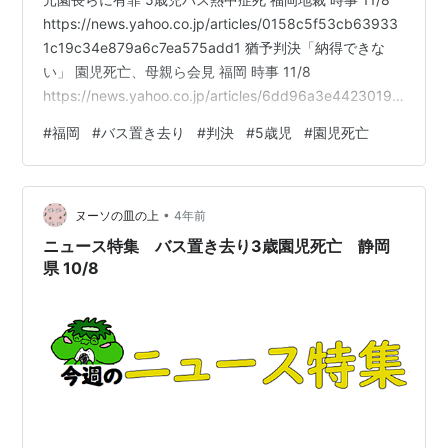
https://news.yahoo.co.jp/articles/0158c5f53cb63933
1c19c34e879a6c7ea575add1 猶予判決「納得できな
い」 園児死亡、母親ら会見 福岡 時事 11/8
https://news.yahoo.co.jp/articles/6dd96a3e44230191
d535308c6722e40d51f49c99 【詳報】「保育に携わら
#
福岡
#
バス置き去り
#
判決
#
5歳児
#
園児死亡
ず償い続ける」有罪判決を受けた園長が語ったこと～福
岡5歳児バス置き去り死 rkb 11/8
https://news.yahoo.co.jp/ar…
•
ヌーソの皿の上
4年前
ニュース特集 バス置き去り3歳園児死亡 静岡
県 10/8