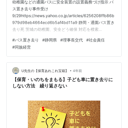
幼稚園などの通園バスに安全装置の設置義務づけ指示 バ
ス置き去り事件受け
9/29https://news.yahoo.co.jp/articles/6256208ffb86b
979d98eb4664ecd6b5af4bd11a9 静岡・通園バス置き
去り死 茨城の幼稚園、安全どう確保 対応を模索
9/29https://news.yahoo.co.jp/articles/62edb45221e7d
#
バス置き去り
#
静岡県
#
理事長交代
#
社会責任
2abe66c78399c36d56e3720c259 小倉少子化相 通園
#
同族経営
バス園児死亡受け 安全装置設置義務づけ指示
9/29https://www3.nhk.or.jp/news/html/20220…
•
U先生の【保育あれこれ宝箱】
4年前
【保育・いのちをまもる】子ども車に置き去りに
しない方法 繰り返さない