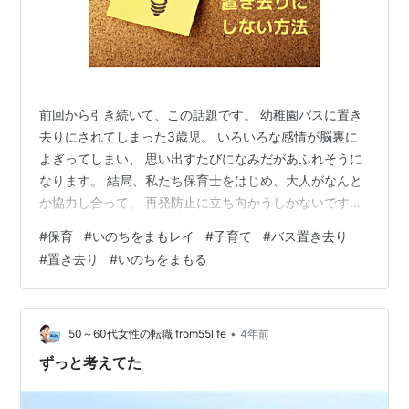
前回から引き続いて、この話題です。 幼稚園バスに置き
去りにされてしまった3歳児。 いろいろな感情が脳裏に
よぎってしまい、 思い出すたびになみだがあふれそうに
なります。 結局、私たち保育士をはじめ、大人がなんと
か協力し合って、 再発防止に立ち向かうしかないですよ
ね。 ニュースをきいてから、 僕はずっと考えていまし
#
保育
#
いのちをまもレイ
#
子育て
#
バス置き去り
た。 保育士さんたちが得意なことを生かし、 お金もさほ
#
置き去り
#
いのちをまもる
どかけることなく、 子どもの特性を逆手に取った、 楽し
みながら乗降管理ができる方法…。 そして、ひとつのア
イデアにたどり着きました。 それは、 【いのちをまもレ
イ大作戦】 レイとは、あの、沖縄にいくとよく首にかけ
•
50～60代女性の転職 from55life
4年前
てもらえるやつです。 …
ずっと考えてた