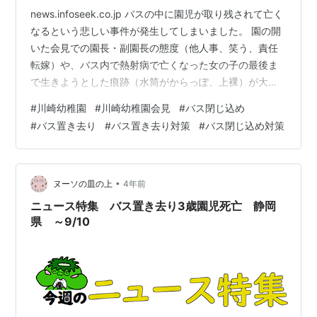
news.infoseek.co.jp バスの中に園児が取り残されて亡く
なるという悲しい事件が発生してしまいました。 園の開
いた会見での園長・副園長の態度（他人事、笑う、責任
転嫁）や、バス内で熱射病で亡くなった女の子の最後ま
で生きようとした痕跡（水筒がからっぽ、上裸）が大き
な衝撃をあたえています。 私もニュースをみてショック
#
川崎幼稚園
#
川崎幼稚園会見
#
バス閉じ込め
をうけた一人で、園に対しての怒りと悲しみを感じてい
#
バス置き去り
#
バス置き去り対策
#
バス閉じ込め対策
るのですが、私なりにバス置き去りを廃止するためにど
うしたらいいのか考えたので一人でも多くの人にみても
らって、賛同してくれる人がいれば商品化して日本中の
バスに展開されてほしいと思います。（利益が欲しいと
•
ヌーソの皿の上
4年前
は思っていないのでアイデ…
ニュース特集 バス置き去り3歳園児死亡 静岡
県 ～9/10