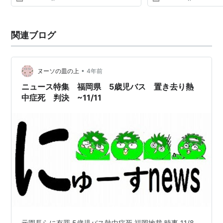
関連ブログ
•
ヌーソの皿の上
4年前
ニュース特集 福岡県 5歳児バス 置き去り熱
中症死 判決 ~11/11
元園長らに有罪 5歳児バス熱中症死 福岡地裁 時事 11/8