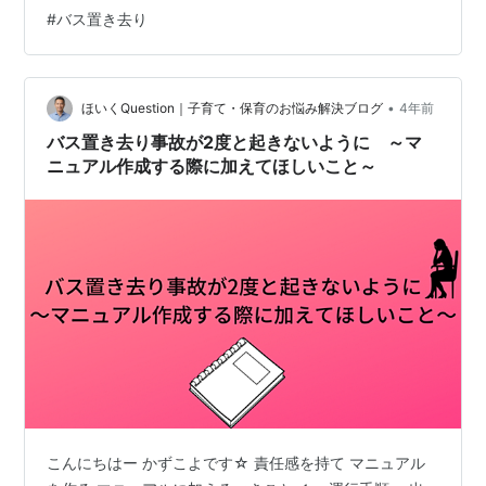
り、「なぜ、また起きたのか？」と疑問です。その疑問
#
バス置き去り
に答える報道は今のところ目にしていません。 今、還暦
のワタクシが幼稚園に通っていた時も「送迎バス」って
ありました。 記憶をたどれば、その送迎バスも子供があ
•
ふれていました。今ほど少子化の世の中ではなかったで
ほいくQuestion｜子育て・保育のお悩み解決ブログ
4年前
すからね。 当時はそんな事件は起きなかったのか？ とい
バス置き去り事故が2度と起きないように ～マ
う疑問に答える報道も、今のと…
ニュアル作成する際に加えてほしいこと～
こんにちはー かずこよです☆ 責任感を持て マニュアル