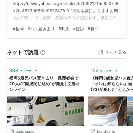
https://news.yahoo.co.jp/articles/b7fd921215c8a07c8
d2ba18739686fc9872477e0 "福岡地裁によりますと期
限の22日までに検察・弁護側双方が控訴せず、被告ら2人
の執行猶予付きの有罪判決が23日付で確定したというこ
#
福岡
#
バス置き去り
#
判決
#
控訴
#
有罪
とです。" 福岡・保育園バス5歳熱中症死 前園長らの執行
猶予付き有罪確定 毎日 11/24
https://news.yahoo.co.jp/articles/a589d84a4f47fc0ab
ネットで話題
もっと見る
5f5bf5faf96f1…
383
152
ブックマーク
ブックマーク
福岡5歳児バス置き去り 保護者会で
《静岡3歳女児バス置
20人の“園児閉じ込め”が発覚 | 文春オ
「オレは知らない」当
ンライン
(73)が犯した“ええか
ぬ「重大過失」【地元
つの顔】 | 文春オンラ
bunshun.jp
bunshun.jp