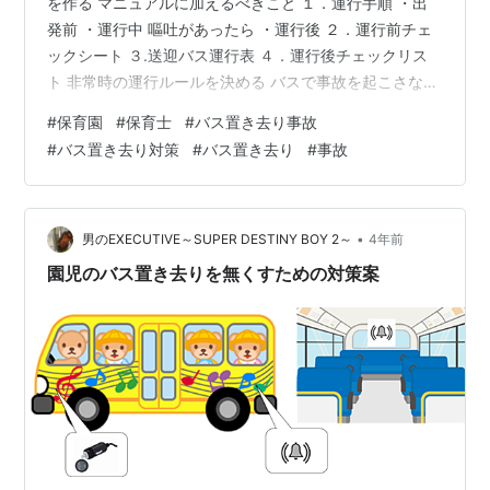
を作る マニュアルに加えるべきこと １．運行手順 ・出
発前 ・運行中 嘔吐があったら ・運行後 ２．運行前チェ
ックシート ３.送迎バス運行表 ４．運行後チェックリス
ト 非常時の運行ルールを決める バスで事故を起こさない
ためのまとめ バスの置き去り事故。2年連続起きてしま
#
保育園
#
保育士
#
バス置き去り事故
いました。 2回あったので、3回目はなくしたい。 そのた
#
バス置き去り対策
#
バス置き去り
#
事故
めに、岸田さんは動きました。 が、事故が2回起きない
と動かないの？ てか、多分今までに死亡までにはいかな
いけど同じようなことはあったと思います。 ただそれは
季節が秋だったから気温が上がらなくて助かった。 たま
•
男のEXECUTIVE～SUPER DESTINY BOY 2～
4年前
たまバスを見…
園児のバス置き去りを無くすための対策案