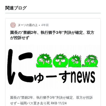
関連ブログ
•
ヌーソの皿の上
4年前
園長の“禁錮2年、執行猶予3年”判決が確定、双方
が控訴せず
園長の“禁錮2年、執行猶予3年”判決が確定、双方が控訴
せず～福岡バス置き去り死 RKB 11/24