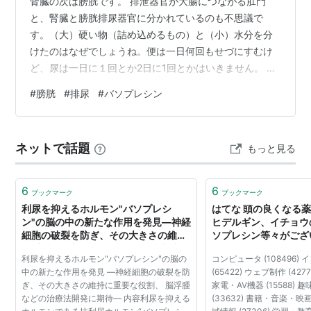
腎臓の次は膀胱です。 排泄器官が大腸につながる肛門
と、腎臓と膀胱排尿器官に分かれているのも不思議で
す。（大）硬い物（詰め込めるもの）と（小）水分を分
けたのはなぜでしょうね。便は一日何回もせづにすむけ
ど、尿は一日に１回とか2日に1回とかはいきません。 話
戻します。膀胱は１つで、２つある腎臓につながってい
#
膀胱
#
排尿
#
バソプレシン
ます。役割は2つ。蓄尿と排尿。尿を貯めておくところが
ないと、腎臓でつくられた尿は排尿器官から毎時流れ出
してしまいます。（膀胱の大事さがわかります）人によ
ネットで話題
もっと見る
って違いますが、成人では500ml位貯められるとのこ
と。毎時60ml位腎臓から尿が送られてきます。4/5位た
まると排尿を催すらしいのです。6時間に…
6
6
ブックマーク
ブックマーク
利尿を抑えるホルモン"バソプレシ
はてな 頭の良くなる
ン"の脳の中の新たな作用を発見―神経
ヒデルギン、イチョウ
細胞の破裂を防ぎ、その大きさの維持
ソプレシン等々がござ
に重要な役割、 脳浮腫などの治療法開
チルコリンと一緒に取
利尿を抑えるホルモン"バソプレシン"の脳の
コンピュータ (108496)
発に期待―
ビタミンE・・
中の新たな作用を発見 ―神経細胞の破裂を防
(65422) ウェブ制作 (4277
ぎ、その大きさの維持に重要な役割、 脳浮腫
家電・AV機器 (15588)
などの治療法開発に期待― 内容利尿を抑える
(33632) 書籍・音楽・映画 