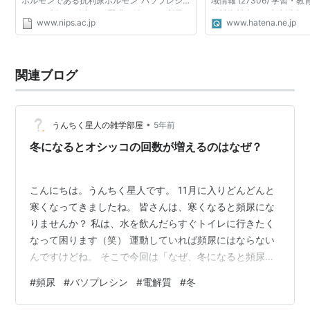
ホルモンである抗利尿ホルモン“バソプレシ
域情報 (27306) 学習・教育
ン”は、脳から放出され腎臓に働いて、利尿
統計資料 (19215) 生活 (7
www.nips.ac.jp
www.hatena.ne.jp
を抑えることが知られています。今回、自然
(19770) 美容・ファッション
科学研究機構・生理...
メ・料理 (16800) ビジ...
関連ブログ
•
うんちく星人の雑学部屋
5年前
冬になるとオシッコの回数が増えるのはなぜ？
こんにちは。うんちく星人です。 11月に入りどんどんと
寒くなってきましたね。 皆さんは、寒くなると頻尿にな
りませんか？ 私は、水を飲んだらすぐトイレに行きたく
なって困ります（笑） 運動していれば頻尿にはならない
んですけどね。 そこで今回は「なぜ、冬になると頻尿に
なるのか」について解説していきたいと思います！
#
頻尿
#
バソプレシン
#
電解質
#
冬