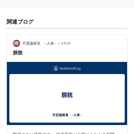
関連ブログ
•
不思議発見 - 人体 -
4年前
膀胱