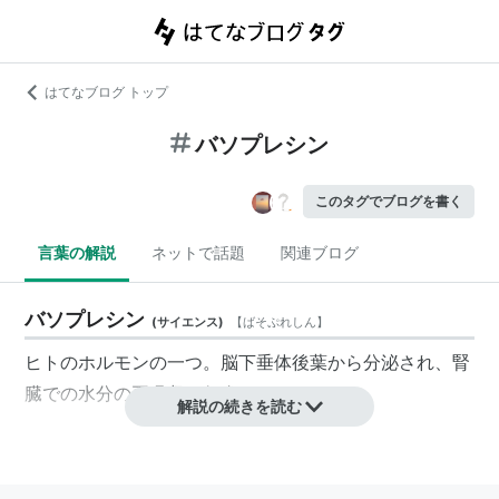
はてなブログ トップ
バソプレシン
このタグでブログを書く
言葉の解説
ネットで話題
関連ブログ
バソプレシン
(
サイエンス
)
【
ばそぷれしん
】
ヒトのホルモンの一つ。脳下垂体後葉から分泌され、腎
臓での水分の再吸収を促進する。
解説の続きを読む