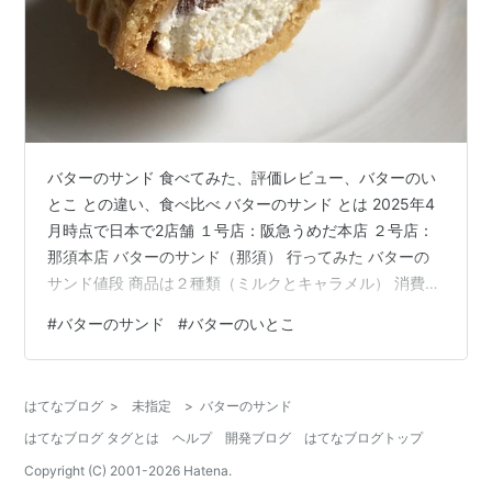
バターのサンド 食べてみた、評価レビュー、バターのい
とこ との違い、食べ比べ バターのサンド とは 2025年4
月時点で日本で2店舗 １号店：阪急うめだ本店 ２号店：
那須本店 バターのサンド（那須） 行ってみた バターの
サンド値段 商品は２種類（ミルクとキャラメル） 消費期
限は約１週間 バターのいとこ とは バターのいとこ値段
#
バターのサンド
#
バターのいとこ
バターのいとこ 大谷翔平の真美子夫人 バターのいとこ
大丸東京店 「バターのサンド」と「バターのいとこ」特
徴と違い バターのサンド 特徴 バターのいとこ 特徴 「バ
はてなブログ
>
未指定
>
バターのサンド
ターのサンド」と「バターのいとこ」違いについて（カ
はてなブログ タグとは
ヘルプ
開発ブログ
はてなブログトップ
ロリーも比較） 違い（外側） 違い（中味） 無脂肪乳と
ロ…
Copyright (C) 2001-
2026
Hatena.