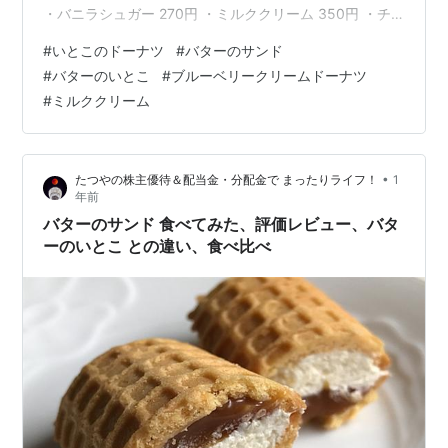
・バニラシュガー 270円 ・ミルククリーム 350円 ・チ
ョコクランチ 330円 その他の商品 「バターのサンド」
#
いとこのドーナツ
#
バターのサンド
と「バターのいとこ」食べ比べてみました 【公式】
#
バターのいとこ
#
ブルーベリークリームドーナツ
GOOD NEWSさんから いいね❤️ いただきました👇 最後
#
ミルククリーム
に いとこのドーナツ 那須 行った、食べてみた、評価 レ
ビュー この記事では、栃木県の那須にある「いとこのド
ーナツ」へ行って、いとこのドーナツをテイクア…
•
たつやの株主優待＆配当金・分配金で まったりライフ！
1
年前
バターのサンド 食べてみた、評価レビュー、バタ
ーのいとこ との違い、食べ比べ