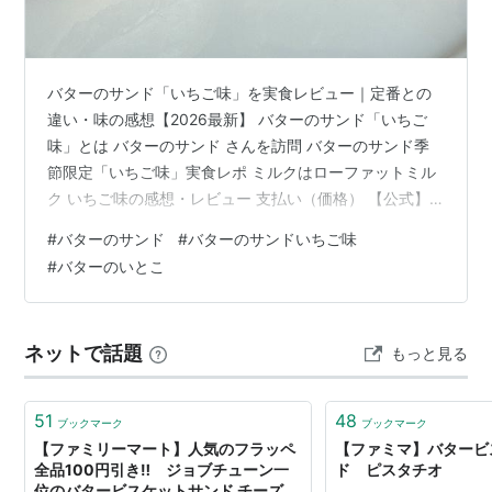
バターのサンド「いちご味」を実食レビュー｜定番との
違い・味の感想【2026最新】 バターのサンド「いちご
味」とは バターのサンド さんを訪問 バターのサンド季
節限定「いちご味」実食レポ ミルクはローファットミル
ク いちご味の感想・レビュー 支払い（価格） 【公式】
GOOD NEWSさんからこの記事に「いいね❤️」いただき
#
バターのサンド
#
バターのサンドいちご味
ました！ 【公式】GOOD NEWSさんから以前の記事にも
#
バターのいとこ
「いいね❤️」いただきました！ バターのサンドと バター
のいとこ との違い 食べ比べのブログ記事はこちら👇 新作
のバターのいとこ新作「レーズンバターサンド」を実食
ネットで話題
もっと見る
レビュー記事はこちら👇 最後に バターのサンド「いちご
味」…
51
48
ブックマーク
ブックマーク
【ファミリーマート】人気のフラッペ
【ファミマ】バタービ
全品100円引き‼ ジョブチューン一
ド ピスタチオ
位のバタービスケットサンド チーズ