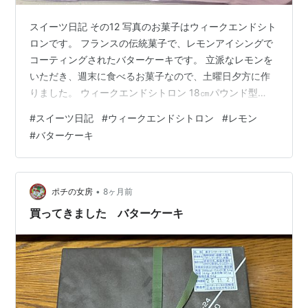
スイーツ日記 その12 写真のお菓子はウィークエンドシト
ロンです。 フランスの伝統菓子で、レモンアイシングで
コーティングされたバターケーキです。 立派なレモンを
いただき、週末に食べるお菓子なので、土曜日夕方に作
りました。 ウィークエンドシトロン 18㎝パウンド型
《材料》 卵2個 グラニュー糖60g レモンの皮すりおろし
#
スイーツ日記
#
ウィークエンドシトロン
#
レモン
1個分 無塩バター80g 薄力粉80g ベーキングパウダー小
#
バターケーキ
さじ1/2 粉砂糖30g レモン果汁小さじ2 アーモンドダイス
適量 《下準備》 ・レモンの皮をすりおろし、果汁を絞
る。 ・バターは溶かしておく。 《作り方》 1️⃣ ボウルに
卵・グラニュー糖・すりおろした皮を入れ、ハン…
•
ポチの女房
8ヶ月前
買ってきました バターケーキ