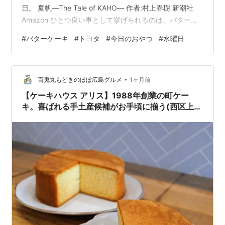
日。 夏帆―The Tale of KAHO― 作者:村上春樹 新潮社
Amazon ひとつ良い事として挙げられるのは、バターケ
ーキだろうか。軽微なリコール対応のため夕方に立ち寄
#
バターケーキ
#
トヨタ
#
今日のおやつ
#
水曜日
ったカーディーラーで、コーヒーと共にいただいたも
の。リコールについては予約のみで後日対応となったけ
れど、茶菓子として出されたバターケーキはとびきりお
•
いしい。広島県の、どこにでもある感じの洋菓子店が売
百鬼丸もどきのほぼ広島グルメ
1ヶ月前
っている、手土産用のお菓子のようだが、どうしてこん
【ケーキハウス アリス】1988年創業の町ケー
なにおいしいのだろう。ト…
キ。喜ばれる手土産候補がお手頃に揃う(西区上天
満町)