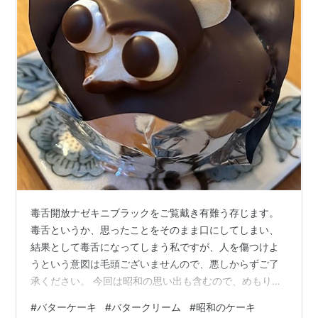
毒舌開放ナゼキニブラックをご覧戴き有難う存じます。
毒舌というか、思ったことをそのまま口にしてしまい、
結果として毒舌になってしまう私ですが、人を傷つけよ
うという意図は毛頭ございませんので、悪しからずご了
承ください。 今回は昭和の思い出も含むので、めもりぃ
オブ昭和↓ show-wa.nazekini.com と迷ったのですが、
#
バターケーキ
#
バタークリーム
#
昭和のケーキ
毒を吐くのでこちら。 よろしくお願いいたします。 たぬ