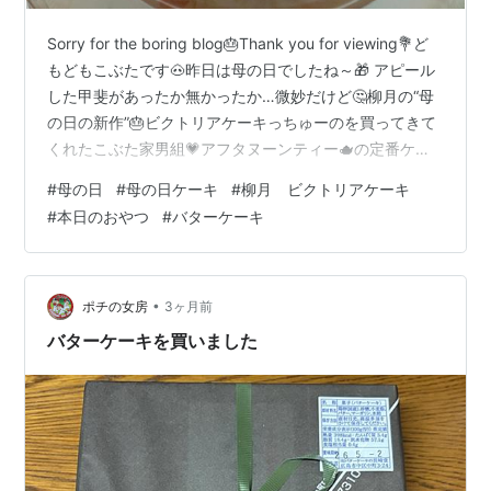
Sorry for the boring blog🎂Thank you for viewing💐ど
もどもこぶたです🐽昨日は母の日でしたね～🎁 アピール
した甲斐があったか無かったか…微妙だけど🤔柳月の“母
の日の新作”🎂ビクトリアケーキっちゅーのを買ってきて
くれたこぶた家男組💗アフタヌーンティー🫖の定番ケー
キ(らしい) ヴィクトリアケーキは💂19世紀のイギリスで
#
母の日
#
母の日ケーキ
#
柳月 ビクトリアケーキ
誕生🇬🇧バターをたっぷり使った生地に🫙ラズベリージ
#
本日のおやつ
#
バターケーキ
ャムやバタークリームを挟んだ伝統菓子👸🏼ヴィクトリ
ア女王が好んでたんですって🤗ふむふむ 生地はパウンド
ケーキっぽい🧈バター風味のどっしり生地🫨苺ジャム＆
バタークリームがサンドされてて🐿️くる…
•
ポチの女房
3ヶ月前
バターケーキを買いました