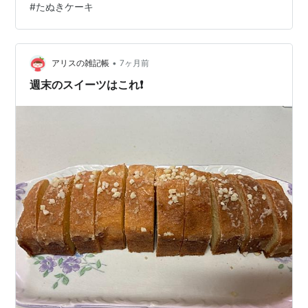
#
たぬきケーキ
きケーキを探し求めて 思い出のまずさ バタークリームの
思い出 バタークリームについて調べてみた たぬきケーキ
もバタークリームもかわいい たぬきケーキを探し求めて
みなさんは、たぬきケーキをご存じだろうか？ チョコレ
•
アリスの雑記帳
7ヶ月前
ートを…
週末のスイーツはこれ❗️