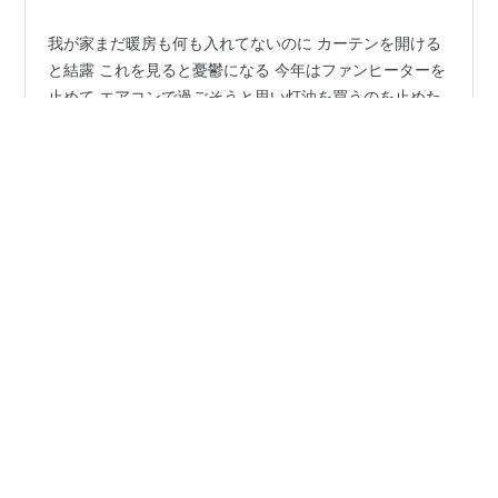
我が家まだ暖房も何も入れてないのに カーテンを開ける
と結露 これを見ると憂鬱になる 今年はファンヒーターを
止めて エアコンで過ごそうと思い灯油を買うのを止めた
ただリビングはガスのソケットの工事をしてもらってい
るので ガスのファンヒーターを出した テレビを見てたら