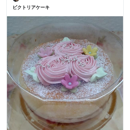
円)800円でホール買えるの嬉しいふわっとから始まり、
ビクトリアケーキ
しっとり…