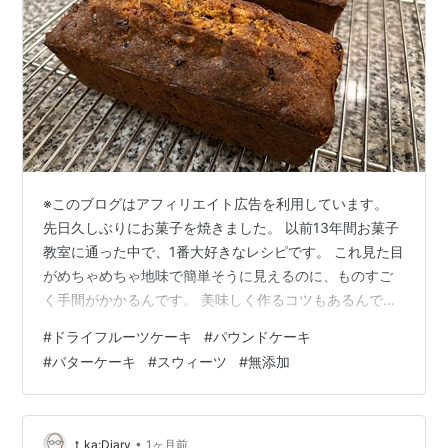
※このブログはアフィリエイト広告を利用しています。
先日久しぶりにお菓子を焼きました。 以前13年間お菓子
教室に通った中で、1番大好きなレシピです。 これ見た目
がめちゃめちゃ地味で簡単そうに見えるのに、ものすご
く手間がかかるんです。 美味しく作るコツもあるんです
が、5種類のドライフルーツとクルミたっぷり。 とにか
#
ドライフルーツケーキ
#
パウンドケーキ
く作業が細かい（汗） クルミを小ジャリの大きさにカッ
#
バターケーキ
#
スウィーツ
#
無添加
ト。 小ジャリ超えて砂に近い？です^^; ドライフルーツ
も約6mm角 はまだ序の口 レーズンに至っては 1粒を6等
分 ともう訳が分からなくなってきます。 ナイフも直ぐに
ドライフルーツでベタベタになるので、途中で何度も洗
•
t_ka:Diary
1ヶ月前