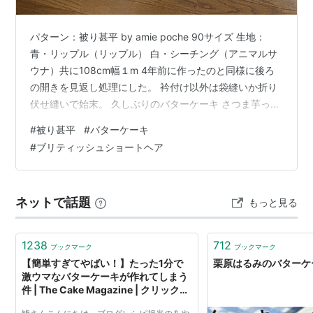
パターン：被り甚平 by amie poche 90サイズ 生地：
青・リップル（リップル） 白・シーチング（アニマルサ
ウナ）共に108cm幅１m 4年前に作ったのと同様に後ろ
の開きを見返し処理にした。 衿付け以外は袋縫いか折り
伏せ縫いで始末。 久しぶりのバターケーキ さつま芋って
今の時期、季節外れのように思うけど、いつでも手に入
#
被り甚平
#
バターケーキ
るのは嬉しい事。買い置きの紅はるか、それからアーモ
#
ブリティッシュショートヘア
ンドプードルがたくさん冷蔵庫にあるのを思い出して、
ラム酒も加えて久しぶりに良い香り。 鰤 いつでもどこで
もひっくり返ってる。
ネットで話題
もっと見る
1238
712
ブックマーク
ブックマーク
【簡単すぎてやばい！】たった1分で
栗原はるみのバターケ
激ウマなバターケーキが作れてしまう
件 | The Cake Magazine | クリックオ
ンケーキのステキ系情報マガジン