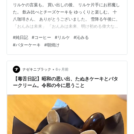
リルケの言葉も。 買い出しの後、 リルケ片手にお邪魔し
た。 飲み比べとチーズケーキを ゆっくりと楽しむ。 十
八珈琲さん、 ありがとうございました。 雪降る午後に。
「おんみは未来」 「おんみは未来、明け初める偉大な夜
明けの紅らみ、 永遠のものなる幾多の広野の上の。 おん
#
純日記
#
コーヒー
#
リルケ
#
沁みる
みは 時の夜が終るときの鶏の叫び、 おんみは 露 朝の弥
#
バターケーキ
#
朝焼け
撒 そして少女 見知らぬ男 母 そして死。 おんみは 転身し
つつある姿、 それは 運命の中から 常に孤独に立ち上が
り 絶えて歓呼を受けず、また責められず また記述せられ
たことがない、あたかも一つの自然の森。 おんみは物…
•
ナゼキニブラック
6ヶ月前
【毒舌日記】昭和の思い出、たぬきケーキとバタ
ークリーム。令和の今に思うこと