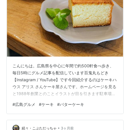
こんにちは。広島県を中心に年間で約500軒食べ歩き、
毎日5時にグルメ記事を配信しています百鬼丸もどき
【Instagram / YouTube】です今回紹介するのはケーキハ
ウス アリス さんケーキ屋さんです。ホームページを見る
と1988年創業とのことイラストが目を引きます駐車場は
1台ありました。支払い方法は現金のみのようです▼店内
#
広島グルメ
#
ケーキ
#
バターケーキ
の様子お邪魔したのが土曜の14時過ぎだったので、だい
ぶ少なくなっているようでしたバターケーキが推しっぽ
いブレててゴメン。お手頃なのに見映えする手土産候補
•
が揃ってる印象でした ▼時計うさぎのバターケーキ(800
続々・こぶただっちゃ
3ヶ月前