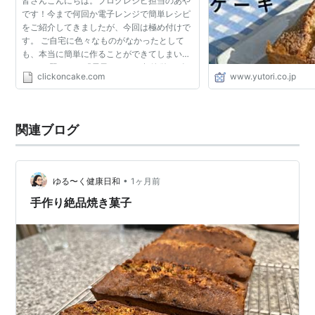
皆さんこんにちは。ブログレシピ担当のあや
です！今まで何回か電子レンジで簡単レシピ
をご紹介してきましたが、今回は極め付けで
す。 ご自宅に色々なものがなかったとして
も、本当に簡単に作ることができてしまいま
すよ。 題して、『電子レンジで超簡単にピー
clickoncake.com
www.yutori.co.jp
ナッツバターケーキを1分で作る方法』で
す！ ご自宅で夕食後...
関連ブログ
•
ゆる〜く健康日和
1ヶ月前
手作り絶品焼き菓子