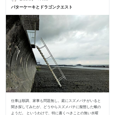
います。 でも、…
バターケーキとドラゴンクエスト
仕事は順調、家事も問題無し。庭にスズメバチがいると
聞き探してみたが、どうやらスズメバチに擬態した蛾の
ようだ。 というわけで、特に書くべきことの無い水曜