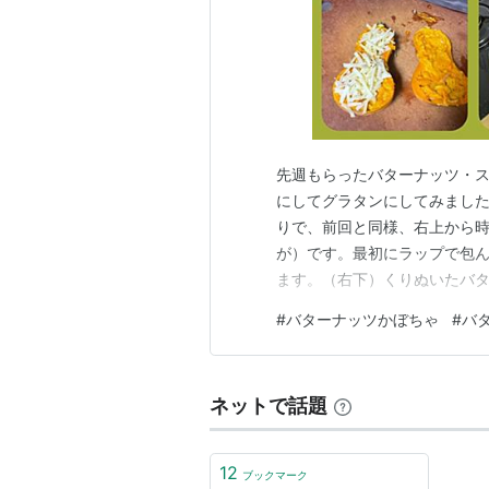
先週もらったバターナッツ・
にしてグラタンにしてみました。 w
りで、前回と同様、右上から
が）です。最初にラップで包ん
ます。（右下）くりぬいたバ
め、チーズ、パン粉を乗せて、
#
バターナッツかぼちゃ
#
バ
の具材で適当に作ったけどこ
ネットで話題
12
ブックマーク