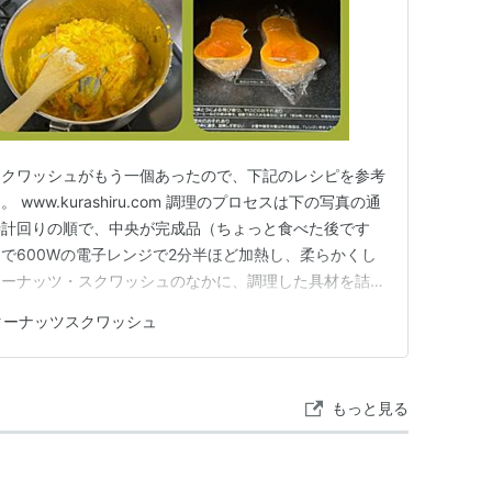
スクワッシュがもう一個あったので、下記のレシピを参考
ww.kurashiru.com 調理のプロセスは下の写真の通
時計回りの順で、中央が完成品（ちょっと食べた後です
で600Wの電子レンジで2分半ほど加熱し、柔らかくし
ターナッツ・スクワッシュのなかに、調理した具材を詰
200℃のオーブンで15分焼きます。（左上） 在りもの
ターナッツスクワッシュ
れがおいしい。老夫婦のちょうどいいお昼になりました。
もっと見る