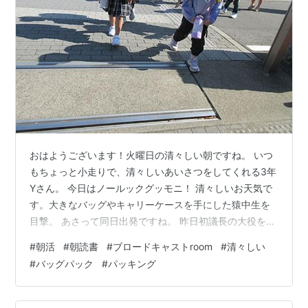
おはようございます！火曜日の清々しい朝ですね。 いつ
もちょっと小走りで、清々しいあいさつをしてくれる3年
Yさん。 今日はノールックグッモニ！ 清々しいお天気で
す。大きなバッグやキャリーケースを手にした猿中生を
目撃。 あさって同日出発ですね。 昨日初議長の大役を終
えたKさん、爽やかボイスで清々しい！ 5-2図書委員のK
#
朝活
#
朝読書
#
ブロードキャストroom
#
清々しい
さん、ニュース原稿デビューです。緊張した面持ちでし
#
バッグパック
#
パッキング
たが・・・。 もう堂々とした声で、しかもノーミス。抑
揚もあり聞きやすい！清々しいデビュー日！！ 朝読書、1
年生没頭！ ＜四方山話＞ 週末のお天気もまずまずです。