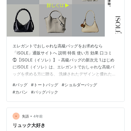
エレガントでおしゃれな高級バッグをお求めなら
「ISOLE」通販サイトへ 説明 特長 使い方 効果 口コミ
⓵【ISOLE（イソレ）】 - 高級バッグの新次元 1.はじめ
にISOLE（イソレ）は、エレガントでおしゃれな高級バ
ッグを求める方に贈る、 洗練されたデザインと優れた品
質が融合したブランドです。 本通販サイトでは、上質な
#
バッグ
#
トートバッグ
#
ショルダーバッグ
素材と職人技術が調和し、 ユーザーに上質なライフスタ
#
カバン
#
バッグパック
イルを提供しています。 以下では、「ISOLE」の特長、
使い方、効果、 お客様の口コミについて詳しくご紹介い
たします。 ⓶特長2.1 高品質な素材の使用ISOLEのバッグ
は、最高級の素材を厳選して使用しています。 上質な
•
失語
4年前
レ…
リュック大好き