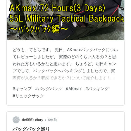
どうも、てとらです。 先日、AKｍaxバックパックについ
てレビューしましたが、 実際のどのくらい入るの？と思
われた方もいるかなと思います。 ちょうど、明日キャン
プでして、バックパックへパッキングしましたので、実
際何が入るか？収納できるか？について紹介します！！
AKmax 72 Hours(3 Days) 55L Military Tactical
#
キャンプ
#
バッグパック
#
AKmax
#
パッキング
Backpackって？ 実際どれくらい入る？ 何をどこに収納
#
リュックサック
する？ 外付けの収納は？ まとめ AKmax 72 Hours(3
Days) 55L Military Tactical Backpackって？ AKmaxと
いうメーカのバックパックです…
•
tie555’s diary
4年前
バッグパック巡り