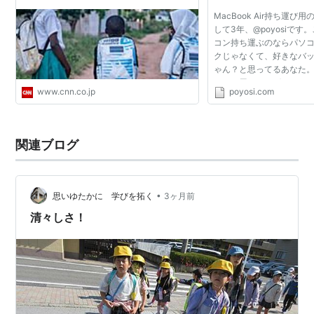
MacBook Air持ち運
して3年、@poyosiです
コン持ち運ぶのならパソ
クじゃなくて、好きなバ
ゃん？と思ってるあなた。
ソコン用のバッグパック
www.cnn.co.jp
poyosi.com
ぶことを目的として設計
際に持ってみた感じ...
関連ブログ
•
思いゆたかに 学びを拓く
3ヶ月前
清々しさ！