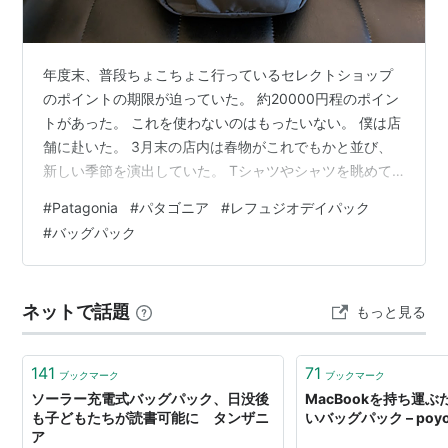
年度末、普段ちょこちょこ行っているセレクトショップ
のポイントの期限が迫っていた。 約20000円程のポイン
トがあった。 これを使わないのはもったいない。 僕は店
舗に赴いた。 3月末の店内は春物がこれでもかと並び、
新しい季節を演出していた。 Tシャツやシャツを眺めて
いく。 何を買おうか。 かっこいいものやかわいいものは
#
Patagonia
#
パタゴニア
#
レフュジオデイパック
多くあるが、なぜか決めきれない。 ポイントで何かを買
#
バッグパック
うという経験が乏しい僕は、果たして普段通りの買い物
でいいのだろうかという変な気持ちに囚われていた。 ど
うせならめっちゃ高い商品を買うのに使うか、この
ネットで話題
もっと見る
20000ポイントで何点も買えるように細かいアイテムに
するべきか。 非常に悩んだ挙…
141
71
ブックマーク
ブックマーク
ソーラー充電式バッグパック、日没後
MacBookを持ち運
も子どもたちが読書可能に タンザニ
いバッグパック – poyo
ア