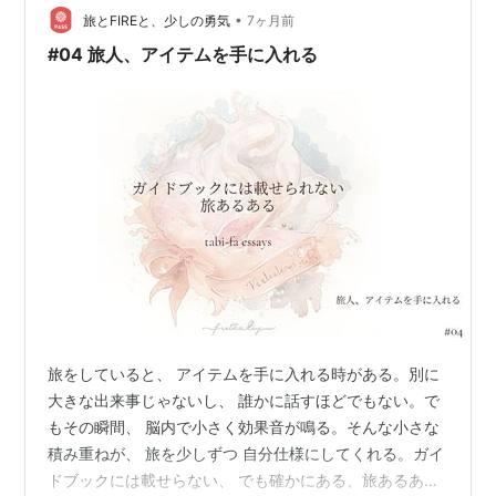
今朝の放送担当6-1Kさん、旅行の支度どう？ 「今日帰っ
•
旅とFIREと、少しの勇気
7ヶ月前
てから始めます…
#04 旅人、アイテムを手に入れる
旅をしていると、 アイテムを手に入れる時がある。別に
大きな出来事じゃないし、 誰かに話すほどでもない。で
もその瞬間、 脳内で小さく効果音が鳴る。そんな小さな
積み重ねが、 旅を少しずつ 自分仕様にしてくれる。ガイ
ドブックには載せらない、 でも確かにある、旅あるあ