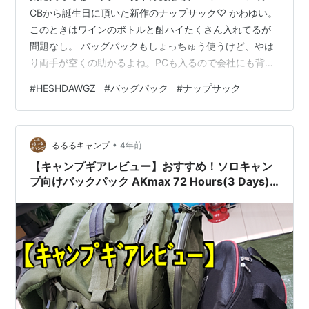
CBから誕生日に頂いた新作のナップサック♡ かわゆい。
このときはワインのボトルと酎ハイたくさん入れてるが
問題なし。 バッグパックもしょっちゅう使うけど、やは
り両手が空くの助かるよね。PCも入るので会社にも背負
って行ってる。 ナップサックってただの巾着型が多い
#
HESHDAWGZ
#
バッグパック
#
ナップサック
中、ちびっこポケットがついてるの助かる。細々したも
ん入れたいよね。 軽いしポリ素材だからよくある布タイ
プより使い勝手いいよ～。汚れつきづらいし、刺繍もシ
•
ンプルだから女性でも持ちやすいと思う。買いやすい値
るるるキャンプ
4年前
段もポイントですな。 何個作ってんだか知らないのでア
【キャンプギアレビュー】おすすめ！ソロキャン
レだが、おすすめでやんすよ。 他…
プ向けバックパック AKmax 72 Hours(3 Days)
55L Military Tactical Backpack ～パッキング編
～