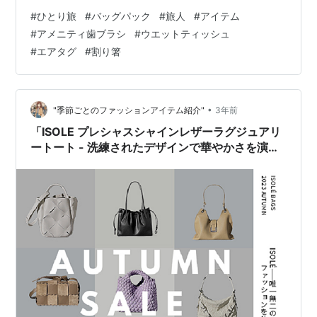
る。「旅人、アイテムを手に入れる」 そんなエッセイを
#
ひとり旅
#
バッグパック
#
旅人
#
アイテム
書きました。続きは、本編でそっと。 ⇩ ⇩ ⇩ www.tabi-
#
アメニティ歯ブラシ
#
ウエットティッシュ
fa.blogランキング参加中海外旅行ランキング参加中アク
#
エアタグ
#
割り箸
セスの輪ランキング参加中個人投資家ランキング参加中
ひとり旅ランキング参加中【公式】2025年開設ブログラ
ンキング参加中FIREムーブメント‼︎
•
"季節ごとのファッションアイテム紹介"
3年前
「ISOLE プレシャスシャインレザーラグジュアリ
ートート - 洗練されたデザインで華やかさを演
出、高級感と実用性が調和した究極のバッグ体
験」