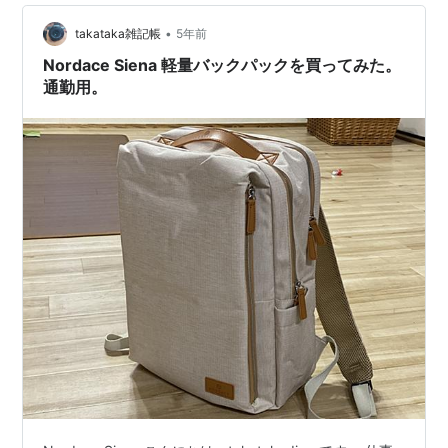
バッグパックを探してみようとネットサーフィンや実際
•
に店舗に足を運んでみましたので、まとめてみようかな
takataka雑記帳
5年前
と。 探しているサイズ感は22～28L程度。 今はPCを持
Nordace Siena 軽量バックパックを買ってみた。
ち歩くことはありませんが、PCスリ…
通勤用。