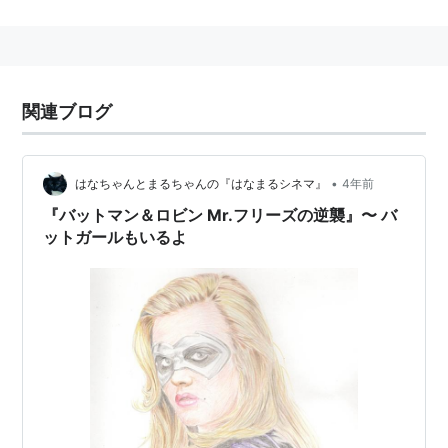
脚本：
アキヴァ・ゴールズマン
リスト::外国の映画::題名::は行
関連ブログ
•
はなちゃんとまるちゃんの『はなまるシネマ』
4年前
『バットマン＆ロビン Mr.フリーズの逆襲』〜 バ
ットガールもいるよ