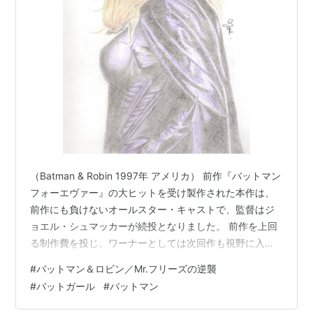
（Batman & Robin 1997年 アメリカ） 前作『バットマン
フォーエヴァー』の大ヒットを受け製作された本作は、
前作にも負けないオールスター・キャストで、監督はジ
ョエル・シュマッカーが続投となりました。 前作を上回
る制作費を投じ、ワーナーとしては次回作も視野に入れ
ていたが、批評家にも観客にもそっぽを向かれ、最低映
#
バットマン＆ロビン／Mr.フリーズの逆襲
画を決めるラジー賞では多くの部門でノミネート、続編
#
バットガール
#
バットマン
の企画も消滅する結果となってしまった。 正直、バート
ン版の『バットマン』が大好きな私は、本作を初めて観