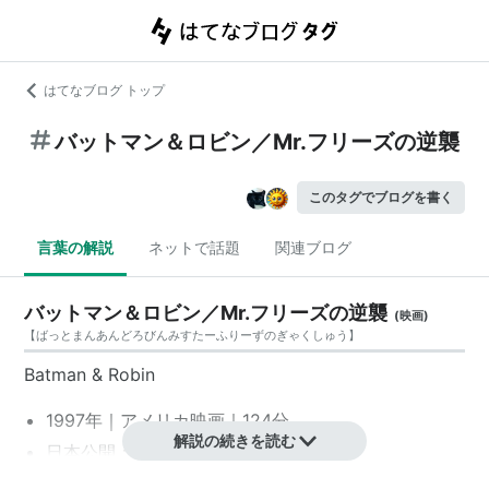
はてなブログ トップ
バットマン＆ロビン／Mr.フリーズの逆襲
このタグでブログを書く
言葉の解説
ネットで話題
関連ブログ
バットマン＆ロビン／Mr.フリーズの逆襲
(
映画
)
【
ばっとまんあんどろびんみすたーふりーずのぎゃくしゅう
】
Batman & Robin
1997年｜
アメリカ映画
｜124分
解説の続きを読む
日本公開：1997年8月2日
監督：
ジョエル・シューマカー