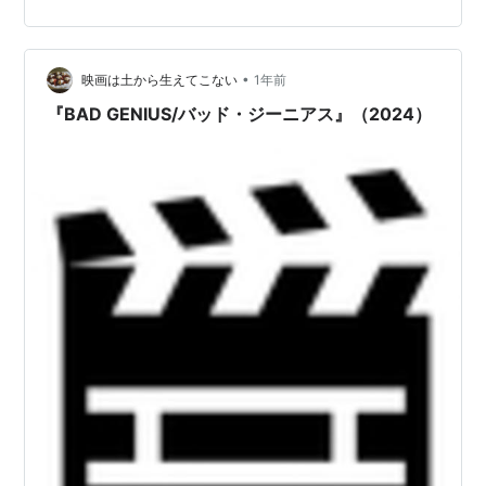
映画館で観て堪能して欲しい 『バッド・ジーニアス』｜
勧善懲悪では済まされない格差の現実 まとめ｜それぞれ
違う魅力に出会えた4作品 『国宝』｜芸に取り憑かれた
人間の“業”に圧倒された ロングヒット間違いなし、すで
•
映画は土から生えてこない
1年前
に話題沸騰中の映画「国宝」。…
『BAD GENIUS/バッド・ジーニアス』（2024）