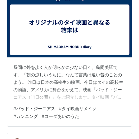
昼間に外を歩く人が明らかに少ない日々、島岡美延で
す。「朝の涼しいうちに」なんて言葉は遠い昔のことの
よう。 昨日は日本の高校生の映画、今日はタイの高校生
の物語、アメリカに舞台をかえて。映画『バッド・ジー
ニアス（11日公開）』をご紹介します。タイ映画『バッ
ド・ジーニアス 危険な天才たち』（17年）を『コーダ あ
#
バッド・ジーニアス
#
タイ映画リメイク
いのうた』のスタッフ陣がリメイク。オリジナルとは異
#
カンニング
#
コーダあいのうた
なる結末は、まさにアメリカ的。 全科目でトップの成績
のリン（カリーナ・リャン）は、名門校に特待生として
迎え入れられる。ある日の試験中、彼女は親友のグレー