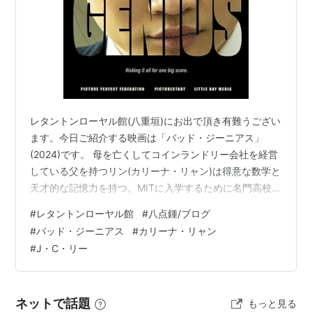
レタントンローヤル館(八重垣)にお出で頂き有難うござい
ます。今日ご紹介する映画は「バッド・ジーニアス」
(2024)です。 母を亡くしてコインランドリー会社を経営
している父を持つリン(カリーナ・リャン)は得意な数学と
天才的な記憶力を持つ。MITに入学するために名門高校に
特待生として迎えられた。ある試験の時、親友に試験の
#
レタントンローヤル館
#
八点鍾/ブログ
解答を消しゴムに書いて、靴の中に入れて親友の足元に
#
バッド・ジーニアス
#
カリーナ・リャン
軽く蹴っ飛ばした処、旨くいき彼女は好成績を得ること
#
J・C・リー
ができた。そんな時、仲間の男から今年のSATを合格す
る為に助けてくれないかと懇願されるのだが… この映画
は、以前当ブログでも紹介したタイ映画「バッド・ジー
ネットで話題
もっと見る
ニアス 危険な天才たち」のハ…