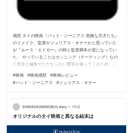
感想 タイの映画『バッド・ジーニアス 危険な天才たち』
のリメイク。監督がジュリアス・オナーかと思っていた
が『ルース・エドガー』の時と監督脚本が逆になってい
た。 やっていることはカンニング（チーティング）なの
に音楽と編集でただならない緊張を煽ってくるため、笑
ってしまう。素直に勉強してくれ。金持ち連中の本気で
#
映画
#
映画感想
#
映画レビュー
悪いと思っていない立ち居振る舞いが薄気味悪い。かと
#
バッド・ジーニアス
#
ジュリアス・オナー
思えば、主人公すら想像できない世界があるという現
実。落とし所も妥当な気がするが、流石に監視カメラに
映っているのではないか。 映像とシンクロした劇伴が非
常に良い。ピアノの旋律が巧みに織り込まれていた。オ
•
SHIMAOKAMINOBU’s diary
1年前
リジナルの方はどうなのか気になるので見てみる…
オリジナルのタイ映画と異なる結末は