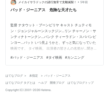
スを救うため、奇想天外な方法で答えを教えて、好成績
•
メイカイサラドックの諸行無常で支離滅裂！
5年前
を取らせてしまう。そんなリンの才能に目を…
バッド・ジーニアス 危険な天才たち
監督 ナタウット・ブーンピリヤ キャスト チュティモ
ン・ジョンジャルーンスックジン…リン チャーノン・サ
ンティナトーンクン…バンク ティーラドン・スパパンピ
ンヨー…パット いつ見ようかと、ずっと気になっていた
映画です。 タイ映画。 出演者の皆さんの名前が…聞きな
れなさすぎる。 スパパンピンヨーって。 カンニング作戦
#
バッド・ジーニアス
#
タイ映画
#
カンニング
をいかにどう実行するかという話ですが、 これがまたか
なりハラハラのドキドキもんで。 スピード感もあるし、
トリックも面白いし、 そのカンニングの案も「おお
はてなブログ
>
未指定
>
バッド・ジーニアス
っ！」と驚かしてくれるし スタイリッシュすぎる。 タ
はてなブログ タグとは
ヘルプ
開発ブログ
はてなブログトップ
イ、見直したぜ！ 実際に中国でおこった不正事件が題材
らしいんですが それをここま…
Copyright (C) 2001-
2026
Hatena.