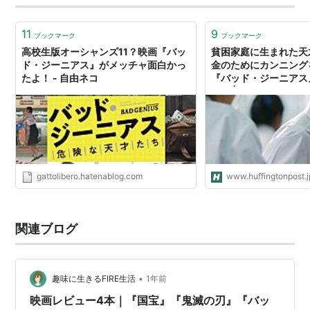
11
9
ブックマーク
ブックマーク
高校生版オーシャンズ11？映画『バッ
貧困家庭に生まれた天
ド・ジーニアス』がメッチャ面白かっ
金のためにカンニング
たよ！ - 自由ネコ
『バッド・ジーニアス
社会 | ハフポスト
gattolibero.hatenablog.com
www.huffingtonpost.j
関連ブログ
•
趣味に生きるFIRE生活
1年前
映画レビュー4本｜『国宝』『鬼滅の刃』『バッ