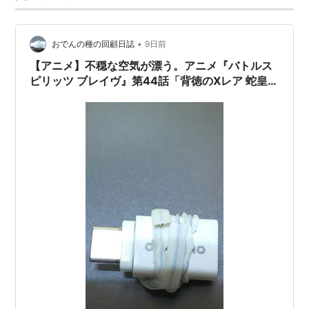
キャスト
•
おでんの種の回顧日誌
9日前
馬神弾：大浦冬華
【アニメ】不穏な空気が漂う。アニメ『バトルス
紫乃宮まゐ：川澄綾子
ピリッツ ブレイヴ』第44話「背徳のXレア 蛇皇神
帝アスクレピオーズ」動画公開中。
クラッキー・レイ：小野大輔
ユース・グリンホルン：柿原徹也
プリム・マキーナ：伊藤かな恵
カザン長官：乃村健次
兵堂剣蔵：遠藤綾
ステラ・コラベリシチコフ：雪野五月
アン：嶋村侑
ファン：遠藤綾
ゾルダー・グレイヴ：櫻井孝宏
硯秀斗：阪口大助
月光のバローネ：浪川大輔