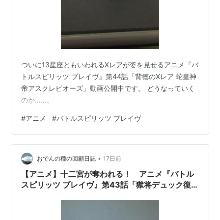
暴将デュック：浜田賢二
暗闇のザジ：鈴村健一
ギルファム女王：根谷美智子
ジェレイド：白熊寛嗣
ルガイン：松岡禎丞
ついに13星座ともいわれるXレアが姿を見せるアニメ『バ
トルスピリッツ ブレイヴ』第44話「背徳のXレア 蛇皇神
フローラ・パフューム：本多陽子
帝アスクレピオーズ」動画公開中です。 どうなっていく
ナレーション：諏訪部順一
のか……。
リスト::アニメ作品//タイトル/は行
|
リスト::アニメ作
#
アニメ
#
バトルスピリッツ ブレイヴ
品//2010年
•
おでんの種の回顧日誌
17日前
【アニメ】十二宮が奪われる！ アニメ『バトル
スピリッツ ブレイヴ』第43話「獄将デュック復
活！執念の十二宮Xレア」動画公開中。