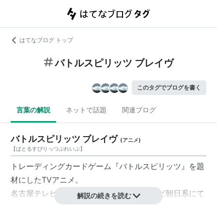
はてなブログ トップ
バトルスピリッツ ブレイヴ
このタグでブログを書く
言葉の解説
ネットで話題
関連ブログ
バトルスピリッツ ブレイヴ
(
アニメ
)
【
ばとるすぴりっつぶれいぶ
】
トレーディングカードゲーム『バトルスピリッツ』を題
材にしたTVアニメ。
名古屋テレビ放送（メ〜テレ）制作・テレビ朝日系にて
解説の続きを読む
2010年9月12日から2011年9月11日まで毎週日曜7:00-