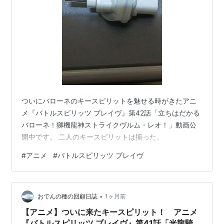
ついにバローネのキースピリットを魅せる時がきたアニ
メ『バトルスピリッツ ブレイヴ』第42話「立ちはだかる
バローネ！獅機龍神ストライクヴルム・レオ！」動画公
開中です。 二人のキースピリットは揃った。
#
アニメ
#
バトルスピリッツ ブレイヴ
•
おでんの種の回顧日誌
1ヶ月前
【アニメ】ついに来たキースピリット！ アニメ
『バトルスピリッツ ブレイヴ』第41話「光龍騎神