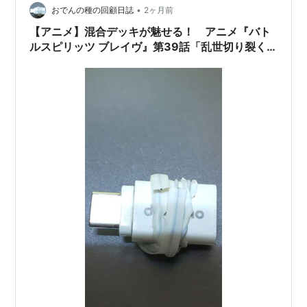
•
おでんの種の回顧日誌
2ヶ月前
【アニメ】混合デッキが魅せる！ アニメ『バト
ルスピリッツ ブレイヴ』第39話「乱世切り裂く
ダブル・ノヴァ 圧倒！超神星龍＆滅神星龍！」動
画公開中。