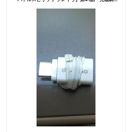
サジット・アポロドラゴンvs亡霊の赤デッキ」動
画公開中。