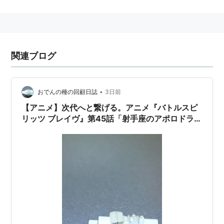
7:30に放送された。全50話。
『
バトルスピリッツ 少年突破バシン
』『
バトルスピリ
ッツ 少年激覇ダン
』につづくシリーズ第3作。
続編に『
バトルスピリッツ 覇王
』『
バトルスピリッツ
関連ブログ
ソードアイズ
』『
最強銀河 究極ゼロ 〜バトルスピリッ
ツ〜
』がある。
•
おでんの種の回顧日誌
3日前
スタッフ
【アニメ】次代へと繋げる。アニメ『バトルスピ
企画：サンライズ
リッツ ブレイヴ』第45話「射手座のアポロドラゴ
ン対太陽のアポロドラゴン」動画公開中。
原作：矢立肇
監督：
西森章
シリーズ構成：
冨岡淳広
キャラクター原案：剛田チーズ
キャラクターデザイン：湯本佳典、石川てつや
スピリットデザイン：石垣純哉、今石進、丸山浩、
ヒラタリョウ