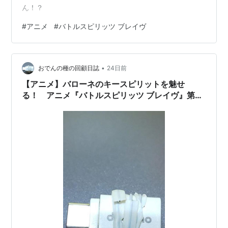
ん！？
#
アニメ
#
バトルスピリッツ ブレイヴ
•
おでんの種の回顧日誌
24日前
【アニメ】バローネのキースピリットを魅せ
る！ アニメ『バトルスピリッツ ブレイヴ』第42
話「立ちはだかるバローネ！獅機龍神ストライク
ヴルム・レオ！」動画公開中。