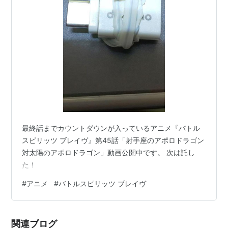
メカニックデザイン：やまだたかひろ
CGディレクター：井上喜一郎
CGプロデューサー：柴田英樹
美術監督：中村典史
色彩設計：柴田亜紀子
撮影監督：貞松寿幸
編集：渡辺直樹
音楽：瀬川英史
音響監督：藤野貞義
最終話までカウントダウンが入っているアニメ『バトル
スピリッツ ブレイヴ』第45話「射手座のアポロドラゴン
ゲームデザイナー：マイケル・エリオット
対太陽のアポロドラゴン」動画公開中です。 次は託し
チーフプロデューサー：宝田寿也（メ〜テレ）、尾
た！
崎雅之（サンライズ）
プロデューサー：福嶋更一郎（メ〜テレ）、若鍋竜
#
アニメ
#
バトルスピリッツ ブレイヴ
太（サンライズ）
アニメーション制作：サンライズ
関連ブログ
制作:メ〜テレ、サンライズ、ADK