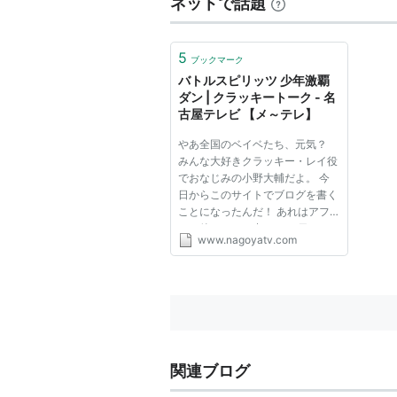
ネットで話題
硯英斗（スズリ・ヒデト）：岡
ヴィオレ魔ゐ（ヴィオレ・マイ
5
兵堂剣蔵：遠藤綾
ブックマーク
バトルスピリッツ 少年激覇
ズングリー：洞内愛
ダン | クラッキートーク - 名
マギサ：雪野五月
古屋テレビ 【メ～テレ】
やあ全国のベイベたち、元気？
主題歌
みんな大好きクラッキー・レイ役
でおなじみの小野大輔だよ。 今
オープニングテーマ「Battle No Lim
日からこのサイトでブログを書く
ことになったんだ！ あれはアフ
作詞・作曲：影山ヒロノブ / 編曲：
レコ後のバトル中。 その日もい
www.nagoyatv.com
つも通り、至極くだらないことを
エンディングテーマ（#1-#33,#
喋りながら楽しくバトっていたん
作詞・作曲・歌：及川光博 / 
だよ。そこに突然、偉い人から指
令が届いたんだ。 偉「小野さ
エンディングテーマ（#34-#49
ん、...
作詞：カリスマ☆銀河 / 作曲：
辺（諏訪部順一）
関連ブログ