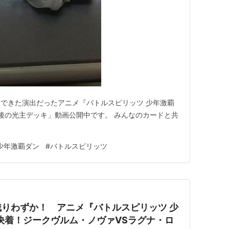
できた演出だったアニメ『バトルスピリッツ 少年激覇
最後の光主デッキ」動画公開中です。 みんなのカードと共
少年激覇ダン
#
バトルスピリッツ
りわずか！ アニメ『バトルスピリッツ 少
決着！ジークヴルム・ノヴァVSラグナ・ロ