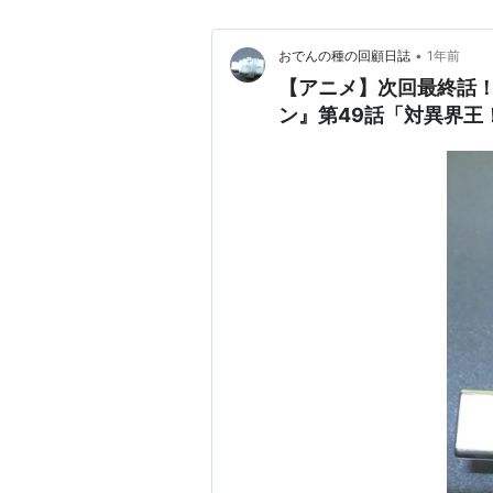
リスト::アニメ作品//タイトル/は行
•
おでんの種の回顧日誌
1年前
【アニメ】次回最終話！
ン』第49話「対異界王