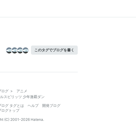
このタグでブログを書く
ブログ
>
アニメ
ルスピリッツ 少年激覇ダン
ブログ タグとは
ヘルプ
開発ブログ
ブログトップ
ht (C) 2001-
2026
Hatena.