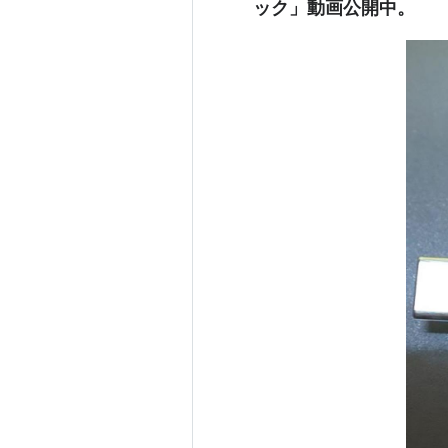
ック」動画公開中。