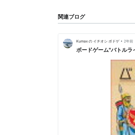
父
：
Ogygian（オジジ
母
：
ラインオブサンダー
関連ブログ
母の父
：
Storm Bird（ス
馬主
：
（有）社台レースホ
•
Kumax の イチオシ ボドゲ
2年前
ボードゲーム"バトルラ
管理調教師
：
松田博資（栗東）
競走成績
：
28戦9勝（うち地方
主な勝ち鞍
：
プロキオンS かし
（2着・南部杯 帝
備考
：
半兄サンダーガルチ
バトルラインは栗東トレーニングセ
カクラシック二冠馬サンダーガルチ