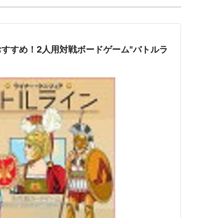
らいん
】
すすめ！2人用対戦ボードゲーム"バトルラ
にしたカードゲーム。戦闘の主体を「戦線（バトル
フォルメしたことで、簡単ながら奥の深いゲーム性
がっている。
ードと戦況を大きく左右する戦術カード、9本のフラッ
ードを場に出し、9本のフラッグのいずれかの前に
ードを並べることができ、この3枚で陣形を形成す