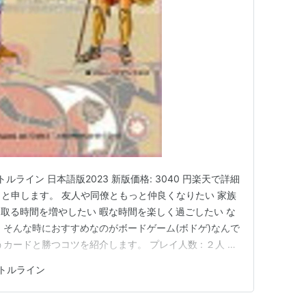
。
Sword Dancer
Sunglow
Highland Fling
ルライン 日本語版2023 新版価格: 3040 円楽天で詳細
ax と申します。 友人や同僚ともっと仲良くなりたい 家族
Kerala
My Babu
取る時間を増やしたい 暇な時間を楽しく過ごしたい な
Blade of Time
 そんな時におすすめなのがボードゲーム(ボドゲ)なんで
カードと勝つコツを紹介します。 プレイ人数 : ２人 所
Francis S.
Royal Charger
齢は書いてありませんが、役を理解できればいいので小学校
トルライン
夫婦、親友と２人で戦略系のゲームで遊びたい人におす
Blue Eyed Momo
Grand Splendor
Correlation