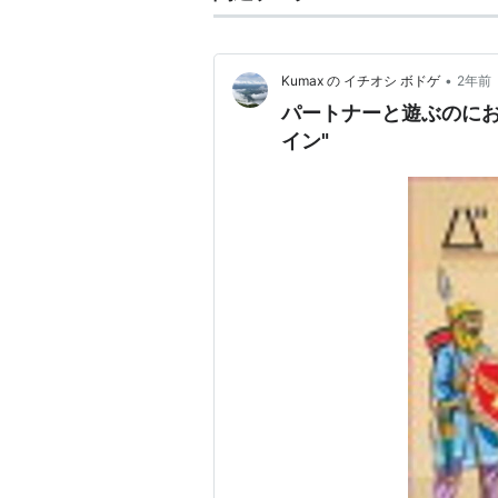
バトルライン
(
ゲーム
)
【
ばとる
•
Kumax の イチオシ ボドゲ
2年前
バトルラインとは
パートナーと遊ぶのにお
古代ローマ時代の戦争をモティーフ
イン"
ライン）の維持」と捉え、大胆にデ
で戦場の雰囲気を伝えるものに仕上
構成
6色1〜10の60枚からなる戦力カ
グから成る。
ルール概要
各プレイヤーは毎ターン1枚のカ
並べ、その後カードを1枚引く。
各フラッグには3枚までの戦力カ