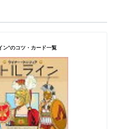
アン）
トームバード）
ース
イン"のコツ・カード一覧
7戦2勝）
わ記念 エルムS 全日本サラブレッドC
王賞）
（*
Thunder Gulch
）
ンター松田博資厩舎に所属していた競走馬。アメリ
の半弟にあたる外国産馬。現在は種牡馬としてビッ