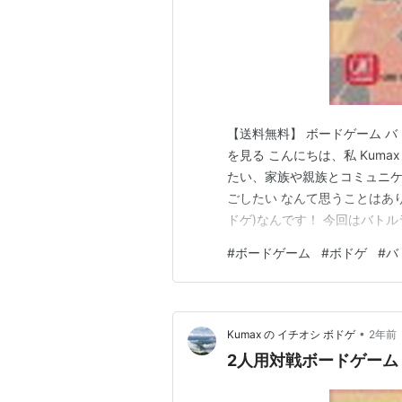
【送料無料】 ボードゲーム バト
を見る こんにちは、私 Kum
たい、家族や親族とコミュニ
ごしたい なんて思うことはあ
ドゲ)なんです！ 今回はバトル
人 所要時間 : 30分前後 
#
ボードゲーム
#
ボドゲ
#
バ
学校低学年でも遊べます。 恋
おすすめで…
•
Kumax の イチオシ ボドゲ
2年前
2人用対戦ボードゲーム