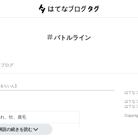
バトルライン
連ブログ
るらいん
】
はてな
はてな
はてな
Copyrig
生まれ、牡、鹿毛
メリカ）
解説の続きを読む