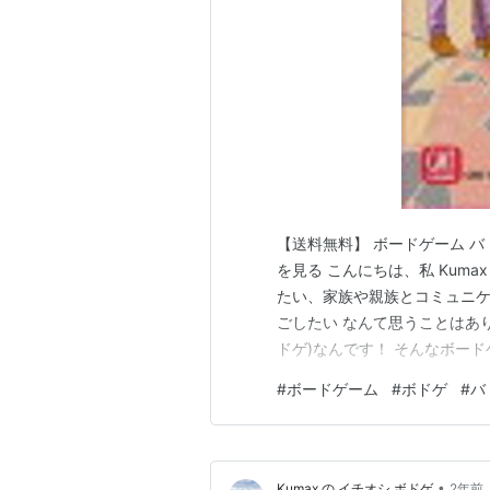
る。
陣形には楔陣形（ストレートフ
ッシュ）、散兵（ストレート）
つ。
双方3毎づつで陣形が完成した
が同じであれば数字の合計が大
但し、相手が3枚揃う前であ
ば（例：自軍が楔陣形を敷き
敵軍はこちらの陣形を上回る
【送料無料】 ボードゲーム バト
る。
を見る こんにちは、私 Kum
9本のうち5本を確保するか（戦
たい、家族や親族とコミュニ
突破）勝利。
ごしたい なんて思うことはあ
ドゲ)なんです！ そんなボー
戦術カードには様々な（強力な
ン ～～～ プレイ人数 : 2人
数+1」に限られる。
#
ボードゲーム
#
ボドゲ
#
バ
理解出来ればいいので小学校低
1度フラッグが確保された戦列は
のゲー…
類型
•
Kumax の イチオシ ボドゲ
2年前