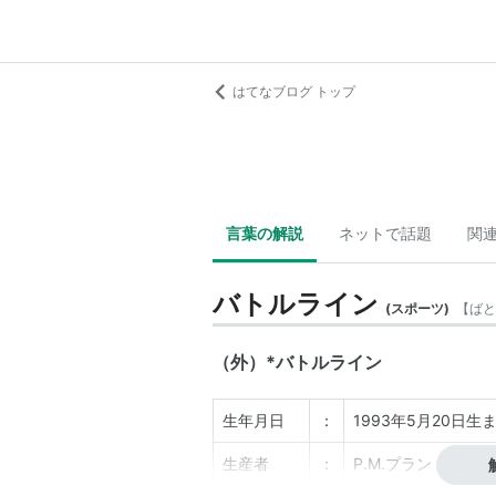
はてなブログ トップ
言葉の解説
ネットで話題
関
バトルライン
(
スポーツ
)
【
ばと
（外）
*
バトルライン
生年月日
：
1993年5月20日
生産者
：
P.M.プラント（ア