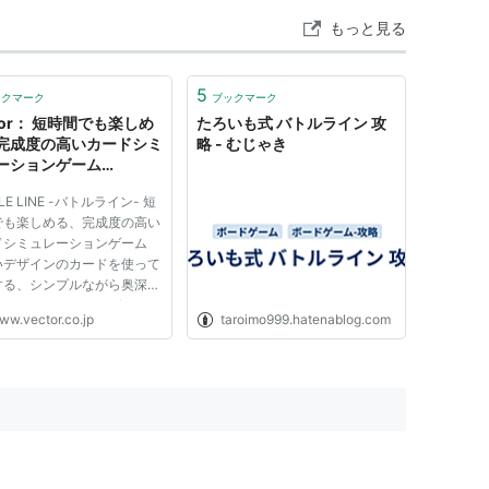
もっと見る
Cequillo
Northern Dancer
Nearctic
5
ックマーク
ブックマーク
tor： 短時間でも楽しめ
たろいも式 バトルライン 攻
Natalma
完成度の高いカードシミ
略 - むじゃき
ーションゲーム
South Ocean
New Providence
TTLE LINE -バトルライ
LE LINE -バトルライン- 短
」 - 新着ソフトレビュー
Shining Sun
でも楽しめる、完成度の高い
ドシミュレーションゲーム
High Line
*High Hat
いデザインのカードを使って
する、シンプルながら奥深い
Time Call
ドシミュレーションゲーム。
ww.vector.co.jp
taroimo999.hatenablog.com
枚のカードでオリジナルデッ
Death Ray
Temerlane
組み、勝利を目指す
TLE LINE -バトルライ
Luminant
は、総数170枚以上のカー
から40枚...