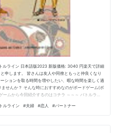
ラッシュ）、密集陣形（スリーカード）、大隊（フラ
、集団（役なし）の5種があり、この順に強さを持
とき、より強い陣形の方がフラッグを確保する。陣形
きい方が確保。
っても、理論的にこちらの優位の絶対性を証明できれ
、敵軍が既に色違いのカード2枚を置いている場合、
ことができない）その時点でフラッグは確保され
ルライン 日本語版2023 新版価格: 3040 円楽天で詳細
ax と申します。 皆さんは友人や同僚ともっと仲良くなり
線全体での優勢）連続した3本を確保すれば（戦線の
ケーションを取る時間を増やしたい、暇な時間を楽しく過
りませんか？ そんな時におすすめなのがボードゲーム(ボ
ドゲームから今回紹介するのはコチラ ～～～ バトルライ
）効果があるが、使用できる枚数は「敵軍が使用した
 所要時間 : 30分前後 対象年齢は書いてありませんが、役を
トルライン
#
夫婦
#
恋人
#
パートナー
学年でも遊べます。 恋人や夫婦、親友と２人で戦略系
、いかなるカードも配置できない。