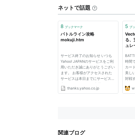
ネットで話題
ラインオブサンダー
Storm Bird
8
5
ブックマーク
ブ
*Line of Thunder
バトルライン攻略
Vec
mokuji.htm
る、
ュレ
「BA
サービス終了のお知らせ いつも
BATT
ン-
Yahoo! JAPANのサービスをご利
時間
用いただき誠にありがとうござい
カー
Shoot a Line
ます。 お客様がアクセスされた
美し
サービスは本日までにサービスを
対戦
終了いたしました。 今後とも
カー
thanks.yahoo.co.jp
w
Yahoo! JAPANのサービスをご愛
40
顧くださいますよう、よろしくお
キを
願いいたします。
「BAT
ン-」
ドの中
リスト::競走馬
関連ブログ