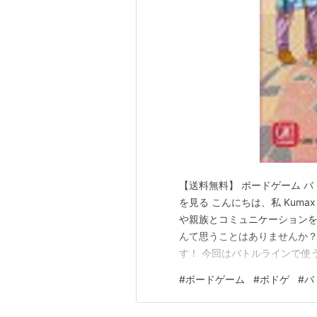
グレッドファームに繋養されている
バトルライン
の血統
オジジアン
Damascus
*
Ogygian
【送料無料】 ボードゲーム バト
を見る こんにちは、私 Kum
や親族とコミュニケーションを
んて思うことはありませんか？
す！ 今回はバトルラインで使う
Gonfalon
要時間 : 30分前後 対象年
#
ボードゲーム
#
ボドゲ
#
バ
低学年でも遊べます。 恋人や
すめです…