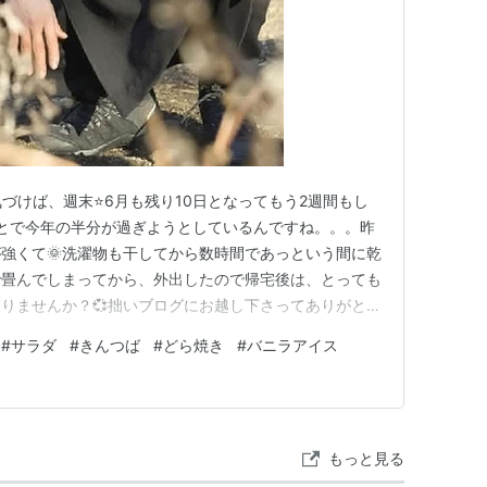
気づけば、週末⭐6月も残り10日となってもう2週間もし
とで今年の半分が過ぎようとしているんですね。。。昨
強くて🌞洗濯物も干してから数時間であっという間に乾
で畳んでしまってから、外出したので帰宅後は、とっても
ありませんか？💞拙いブログにお越し下さってありがとう
🍇🍎🍇🍎🍇🍎🍇🍎🍇🍎🍇🍎🍇🍎🍇🍎昨日は、日傘必
#
サラダ
#
きんつば
#
どら焼き
#
バニラアイス
系の麺が食べたいなぁ・・と思いながら少し前から夏の季
たのでちょっと早めの…
もっと見る