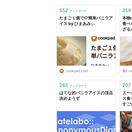
552
359
ブックマーク
たまご１個で♡簡単バニラア
本物
イス by ひまあみぃ
食べ
ざる
- エ
ュー
cookpad.com
n
265
207
ブックマーク
はてな的バニラアイスの頂点
スー
決めようず
ス食
すご
「結
味し