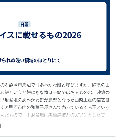
ものを静岡市周辺ではあべかわ餅と呼びますが、隣県の山
かわ餅というと餅にきな粉は一緒ではあるものの、砂糖の
の甲府盆地のあべかわ餅が原型となった山梨土産の信玄餅
書くと甲府市内の和菓子屋さんで売っているくろ玉という
包んだもので、甲府盆地は黒糖黒蜜系のガツンとした甘さ
盆地の気候がそうさせてるのかも？とシロウトは考えちま
明
地ですが黒蜜黒糖系の餅や菓子が有名かというとそんなこ
。この際、謎を解き明かした…