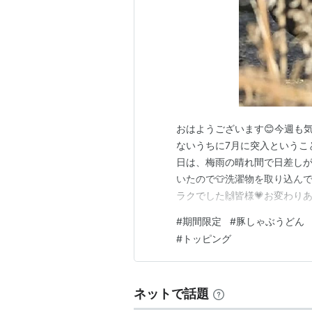
おはようございます😊今週も
ないうちに7月に突入というこ
日は、梅雨の晴れ間で日差しが
いたので👕洗濯物を取り込ん
ラクでした🙌皆様💗お変わり
ございます🙇💗welcome💗🍎🍇
#
期間限定
#
豚しゃぶうどん
須の夏の暑さだったので冷し
#
トッピング
節限定メニューが気になってい
ネットで話題