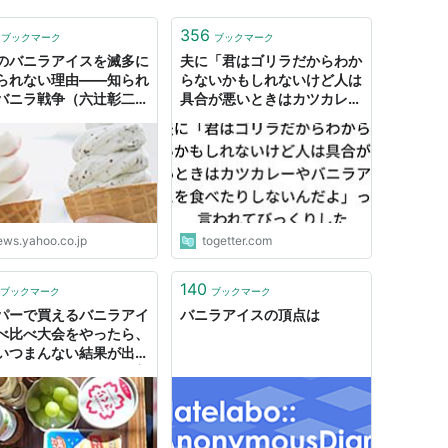
356
ブックマーク
ブックマーク
のバニラアイスを滅多に
夫に「君はゴリラだからわか
られない理由――知られ
らないかもしれないけど人は
バニラ戦争（六辻彰二）
具合が悪いときはカツカレー
キスパート - Yahoo!ニ
やバニラアイスを食べたりし
ス
ないんだよ」って言われてび
っくりした
ews.yahoo.co.jp
togetter.com
140
ブックマーク
ブックマーク
パーで買えるバニラアイ
バニラアイスの頂点は
べ比べ大会をやったら、
いつまんない結果が出た
局ハーゲンダッツって美
いなという」