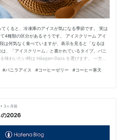
ってくると、冷凍庫のアイスが気になる季節です。 実は
て4種類の区分があるそうです。 アイスクリーム アイ
 普段は何気なく食べていますが、表示を見ると「なるほ
のは、「アイスクリーム」と書かれているタイプ。バニ
わいたい時は Häagen-Dazs を選びます。 一方
(モウ)。シンプルでミルク感があって、値段とのバランス
#
バニラアイス
#
コーヒーゼリー
#
コーヒー寒天
そして今年の夏は、家でコーヒーゼリーを作ろうと思っ
ヒーと…
•
3ヶ月前
の2026