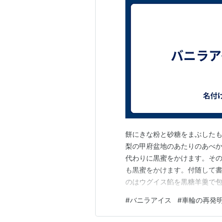
餅にきな粉と砂糖をまぶした
梨の甲府盆地のあたりのあべ
代わりに黒蜜をかけます。そ
も黒蜜をかけます。付随して
のはウグイス餡を黒糖羊羹で
の食べ物が複数あるのです。
#
バニラアイス
#
車輪の再発
うのですが、奈良も秩父も盆
とはありません。ほんと謎です