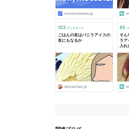
anond.hatelabo.jp
t
103
95
ブックマーク
ごはんの友はバニラアイスの
そん
友にもなるか
ラア
入れ
ニラ
れ、
食感
dailyportalz.jp
t