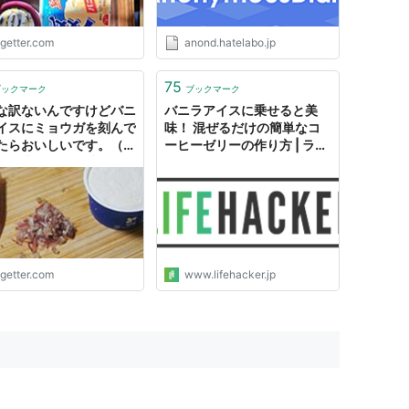
ogetter.com
anond.hatelabo.jp
75
ブックマーク
ブックマーク
な訳ないんですけどバニ
バニラアイスに乗せると美
イスにミョウガを刻んで
味！ 混ぜるだけの簡単なコ
たらおいしいです。（バ
ーヒーゼリーの作り方 | ライ
には爽やかな風味が足さ
フハッカー・ジャパン
ミョウガは完全に氷菓の
になります）
ogetter.com
www.lifehacker.jp