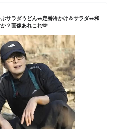
ゃぶサラダうどん🥗定番冷かけ＆サラダ🥗和
か？画像あれこれ🫶