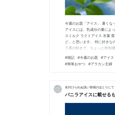
今週のお題「アイス」 暑くな
アイスには、乳成分の量によっ
スミルク ラクトアイス 氷菓
ど」と思います。 特に好きな
ラ系が好きで、ちょっと特別感を味
で、気軽に食べるなら MOW
#
雑記
#
今週のお題
#
アイス
もちょうどいい気がします。 
#
簡単おやつ
#
アラカン主婦
ています。 ペットボトルコー
名付けられぬ浅い領域のほとりにて
バニラアイスに載せるも