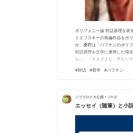
ポリフォニー論 対話原理を表
トエフスキーの長編作品をポ
が、桑野は「バフチンのポリ
対話原理を文学に適用した場合
もに」「さまざまな」声をだす
ォニーの成立条件は、互いを対
#
対話
#
哲学
#
バフチン
話〉という用語をイコールで
り方を対話として捉えていたと
•
ノブゴロド大公国
2年前
エッセイ（随筆）と小