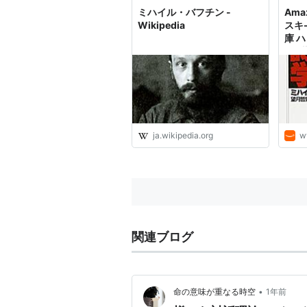
ミハイル・バフチン -
Ama
Wikipedia
スキ
庫 ハ
ン (著
Mikh
名),
一 (
ja.wikipedia.org
w
関連ブログ
•
命の意味が重なる時空
1年前