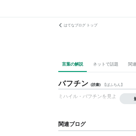
はてなブログ トップ
言葉の解説
ネットで話題
関
バフチン
(
読書
)
【
ばふちん
】
ミハイル・バフチン
を見よ
関連ブログ