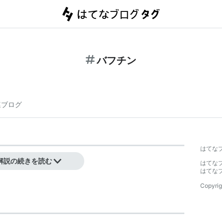
バフチン
連ブログ
はてな
解説の続きを読む
はてな
はてな
Copyrig