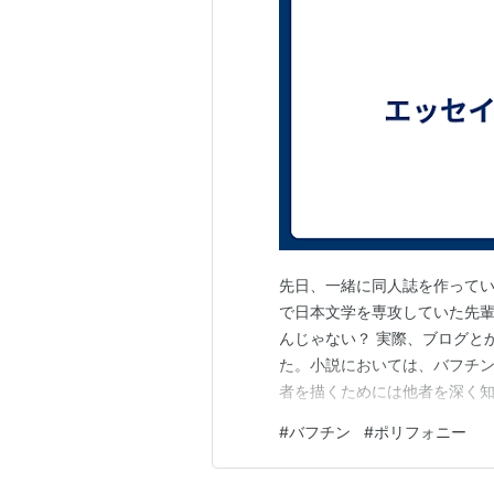
先日、一緒に同人誌を作って
で日本文学を専攻していた先輩
んじゃない？ 実際、ブログと
た。小説においては、バフチ
者を描くためには他者を深く
在として対話しなければなら
#
バフチン
#
ポリフォニー
れが尊重される必要がある。
や感情と反するものが好ましく