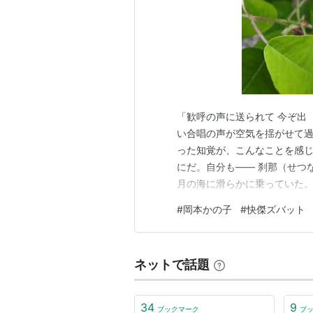
「歓呼の声に送られて 今ぞ出
い合唱の声が空気を揺がせて
った知覚が、こんなことを感
にだ。自分も―― 刹那（せつ
月の海に滑らかに乗っていた。
を挟んで開け閉している。微
#
岡本かの子
#
快傑ズバット
がひそかに怖れていた「おば
子はありたけの気力を集中して
ネットで話題
34
9
ブックマーク
ブ