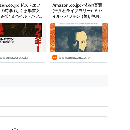
zon.co.jp: ドストエフ
Amazon.co.jp: 小説の言葉
-の詩学 (ちくま学芸文
(平凡社ライブラリー): ミハ
 8-1): ミハイル・バフチ
イル・バフチン (著), 伊東一
), Mikhail
郎 (翻訳), Mikhail
ailovich Bakhtin (原
Mikhailovich Bakhtin (原
 望月哲男 (翻訳), 鈴木淳
名): 本
翻訳): 本
ww.amazon.co.jp
www.amazon.co.jp