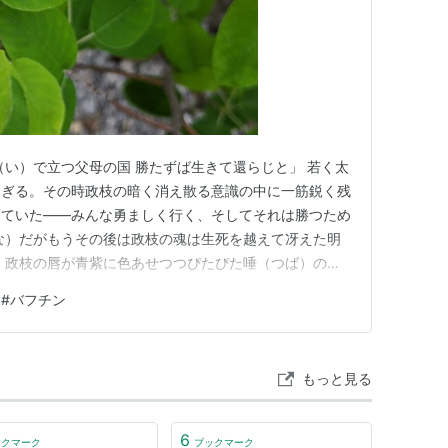
（い）で立つ父母の国 勝たずば生きて還らじと」 若く太
過ぎる。その時政枝の暗く消え散る意識の中に一筋鋭く残
じていた――みんな勇ましく行く、そしてそれは勝つため
な）だがもうその後は政枝の魂は生死を越えて冴えた明
 政枝の唇が青紫に色あせつつぴたぴた唾（つば）の玉
（かす）かに声を出しているようだ。だが、それは多可子
#
バフチン
さん一緒に死んで」という政枝の言葉ではなかった。多可
耳を近くへ寄せた。政枝…
もっと見る
6
ックマーク
ブックマーク