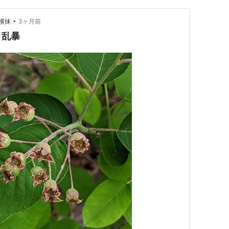
•
横抹
3ヶ月前
と乱暴