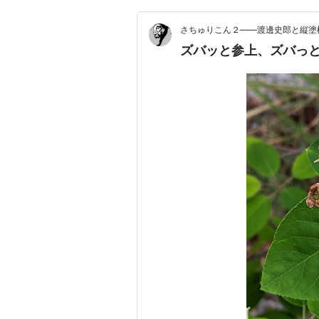
さちゅりこん２――渡邊史郎と縦塗
ズバッと参上、ズバっ