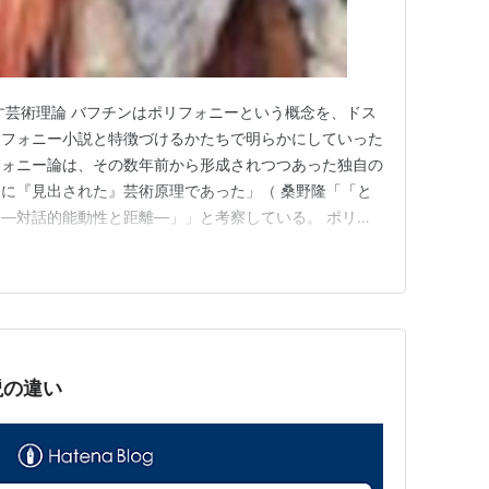
す芸術理論 バフチンはポリフォニーという概念を、ドス
リフォニー小説と特徴づけるかたちで明らかにしていった
フォニー論は、その数年前から形成されつつあった独自の
に『見出された』芸術原理であった」（ 桑野隆「「と
―対話的能動性と距離―」」と考察している。 ポリフ
等な人格とみなすこと 前述のように、〈交通〉と〈対
用いるバフチンは、ポリフォニー（多声的な）交わりのあ
考えられるが、そのような…
説の違い